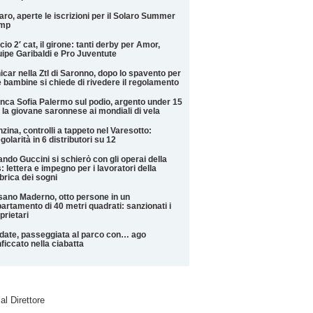
aro, aperte le iscrizioni per il Solaro Summer
mp
cio 2′ cat, il girone: tanti derby per Amor,
ipe Garibaldi e Pro Juventute
icar nella Ztl di Saronno, dopo lo spavento per
 bambine si chiede di rivedere il regolamento
nca Sofia Palermo sul podio, argento under 15
 la giovane saronnese ai mondiali di vela
zina, controlli a tappeto nel Varesotto:
egolarità in 6 distributori su 12
ndo Guccini si schierò con gli operai della
: lettera e impegno per i lavoratori della
brica dei sogni
ano Maderno, otto persone in un
artamento di 40 metri quadrati: sanzionati i
prietari
date, passeggiata al parco con… ago
ficcato nella ciabatta
 al Direttore