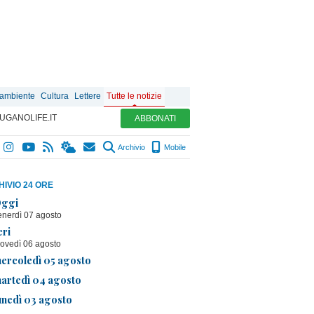
 ambiente
Cultura
Lettere
Tutte le notizie
UGANOLIFE.IT
ABBONATI
Archivio
Mobile
IVIO 24 ORE
ggi
enerdì 07 agosto
eri
iovedì 06 agosto
ercoledì 05 agosto
artedì 04 agosto
unedì 03 agosto