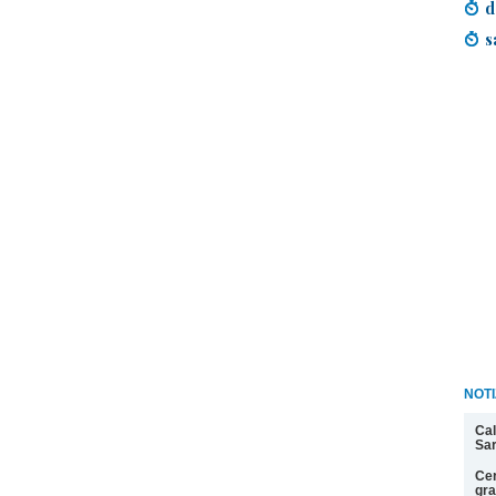
d
s
NOT
Cal
Sa
Cer
gra