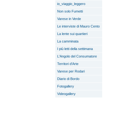
io_viaggio_leggero
Non solo Fumetti
Varese in Verde
Le interviste di Mauro Cento
La lente sui quartieri
La camminata
I più letti della settimana
L'Angolo del Consumatore
Territori d'Arte
Varese per Rodari
Diario di Bordo
Fotogallery
Videogallery