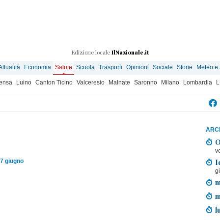
Edizione locale
IlNazionale.it
Attualità
Economia
Salute
Scuola
Trasporti
Opinioni
Sociale
Storie
Meteo e
ensa
Luino
Canton Ticino
Valceresio
Malnate
Saronno
Milano
Lombardia
L
ARCH
O
v
I
7 giugno
g
m
m
l