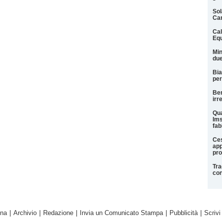
Sol
Ca
Cal
Equ
Min
due
Bia
per
Ben
irr
Qua
Ims
fab
Ces
app
pro
Tra
con
ina
|
Archivio
|
Redazione
|
Invia un Comunicato Stampa
|
Pubblicità
|
Scrivi