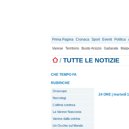
Prima Pagina
Cronaca
Sport
Eventi
Politica
Varese
Territorio
Busto Arsizio
Gallarate
Malp
/
TUTTE LE NOTIZIE
CHE TEMPO FA
RUBRICHE
Oroscopo
24 ORE
|
martedì 1
Necrologi
L'ultima contesa
La Varese Nascosta
Varese dalla vetrina
Un Occhio sul Mondo