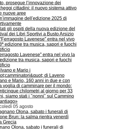
to, prosegue l’innovazione dei
heggi cittadini: il nuovo sistema attivo
re nuove aree
ati gli ospiti della nuova edizione del
ival dei Libri Sportivi a Busto Arsizio
Ferragosto Lavenese” entra nel vivo la
edizione tra musica, sapori e fuochi
tificio
ano e Mario, 160 anni in due e con
a voglia di camminare per il mondo:
ticinque chilometri al giorno per 33
ni, siamo stati i "nonni" sul Cammino
Santiago»
coledì 05 agosto
ano Olona, sabato i funerali di