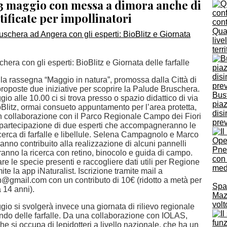
23 maggio con messa a dimora anche di
tificate per impollinatori
Qual
live
terri
hera con gli esperti: BioBlitz e Giornata delle farfalle
la rassegna “Maggio in natura”, promossa dalla Città di
roposte due iniziative per scoprire la Palude Bruschera.
Bust
o alle 10.00 ci si trova presso o spazio didattico di via
piaz
oBlitz, ormai consueto appuntamento per l’area protetta,
disi
in collaborazione con il Parco Regionale Campo dei Fiori
pre
 partecipazione di due esperti che accompagneranno le
cerca di farfalle e libellule. Selena Campagnolo e Marco
nno contribuito alla realizzazione di alcuni pannelli
Pne
eranno la ricerca con retino, binocolo e guida di campo.
con
are le specie presenti e raccogliere dati utili per Regione
med
te la app iNaturalist. Iscrizione tramite mail a
@gmail.com con un contributo di 10€ (ridotto a metà per
Spac
a 14 anni).
Mazz
volt
io si svolgerà invece una giornata di rilievo regionale
ndo delle farfalle. Da una collaborazione con IOLAS,
e si occupa di lepidotteri a livello nazionale, che ha un