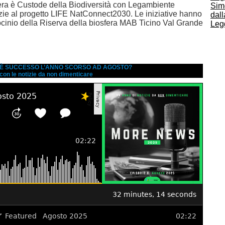
gera è Custode della Biodiversità con Legambiente
Simo
ie al progetto LIFE NatConnect2030. Le iniziative hanno
dall
rocinio della Riserva della biosfera MAB Ticino Val Grande
Legg
A È SUCCESSO L’ANNO SCORSO AD AGOSTO?
 con le notizie da non dimenticare