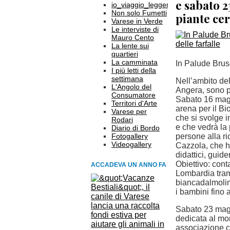
e sabato 
io_viaggio_leggero
Non solo Fumetti
piante cer
Varese in Verde
Le interviste di
Mauro Cento
La lente sui
quartieri
La camminata
In Palude Brusc
I più letti della
settimana
Nell’ambito del
L'Angolo del
Angera, sono p
Consumatore
Sabato 16 maggi
Territori d'Arte
arena per il Bi
Varese per
che si svolge 
Rodari
e che vedrà la
Diario di Bordo
Fotogallery
persone alla ri
Videogallery
Cazzola, che ha
didattici, guid
Obiettivo: cont
ACCADEVA UN ANNO FA
Lombardia trami
biancadalmolin
i bambini fino 
Sabato 23 magg
dedicata al mo
associazione ch