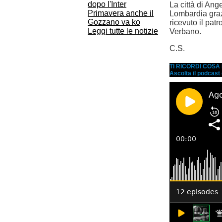
dopo l'Inter
La città di An
Primavera anche il
Lombardia graz
Gozzano va ko
ricevuto il pat
Leggi tutte le notizie
Verbano.
C.S.
TI RICORDI COS
Ascolta il podcast