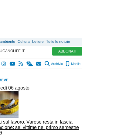
 ambiente
Cultura
Lettere
Tutte le notizie
UGANOLIFE.IT
ABBONATI
Archivio
Mobile
REVE
vedì 06 agosto
i sul lavoro, Varese resta in fascia
cione: sei vittime nel primo semestre
6