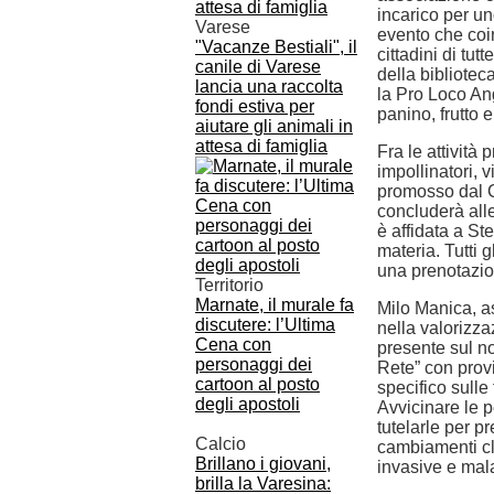
incarico per u
Varese
evento che coi
"Vacanze Bestiali", il
cittadini di tut
canile di Varese
della bibliotec
lancia una raccolta
la Pro Loco Ang
fondi estiva per
panino, frutto 
aiutare gli animali in
attesa di famiglia
Fra le attività 
impollinatori, v
promosso dal C
concluderà alle
è affidata a S
materia. Tutti 
una prenotazio
Territorio
Marnate, il murale fa
Milo Manica, a
discutere: l’Ultima
nella valorizza
Cena con
presente sul no
personaggi dei
Rete” con provi
cartoon al posto
specifico sulle 
degli apostoli
Avvicinare le 
tutelarle per p
Calcio
cambiamenti cli
Brillano i giovani,
invasive e mal
brilla la Varesina: