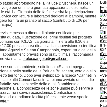
Bus
no studio approfondito nella Palude Bruschera, nasce un
parc
nvolge per un’intera giornata appassionati e semplici
in t
te le età. La Giornata delle farfalle vedrà la partecipazione
a civica con letture e laboratori dedicati ai bambini, mentre
era fornirà un pranzo al sacco (contributo di 10€ per
Svel
e acqua).
Fest
previste: messa a dimora di piante certificate per
isita guidata, illustrazione dei primi risultati del progetto
omune con IOLAS. La giornata inizierà alle 9.30 e si
Il “
 17.00 presso l’area didattica. La supervisione scientifica
63ª 
tefano Aguzzi e Selena Campagnolo, esperti studiosi della
d’ar
gli appuntamenti previsti sono gratuiti, ma si raccomanda
ne via mail a
prolocoangera@gmail.com
.
ssessore all’ambiente, sottolinea: «Siamo impegnati
Silv
zione e nello studio della Palude Bruschera, vero gioiello
tant
stro territorio. Dopo aver sviluppato la ricerca “Canneti in
«Ven
ncia e altri Comuni lacustri, abbiamo avviato uno studio
gior
farfalle, vere sentinelle della qualità ambientale.
di 
persone alla conoscenza delle zone umide può servire a
mer
reservarne i servizi ecosistemici. Contrastiamo i
matici e rendiamo la città più resiliente verso specie
attie.»
Fagn