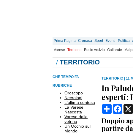
Prima Pagina
Cronaca
Sport
Eventi
Politica
Varese
Territorio
Busto Arsizio
Gallarate
Malp
/
TERRITORIO
CHE TEMPO FA
TERRITORIO
|
11 
In Palud
RUBRICHE
Oroscopo
esperti: 
Necrologi
L'ultima contesa
Condividi
Face
La Varese
Nascosta
Varese dalla
Doppio ap
vetrina
Un Occhio sul
partire dal
Mondo