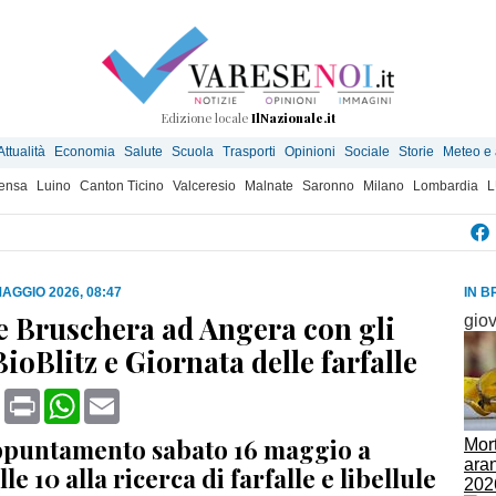
Edizione locale
IlNazionale.it
Attualità
Economia
Salute
Scuola
Trasporti
Opinioni
Sociale
Storie
Meteo e
ensa
Luino
Canton Ticino
Valceresio
Malnate
Saronno
Milano
Lombardia
L
MAGGIO 2026, 08:47
IN B
e Bruschera ad Angera con gli
gio
BioBlitz e Giornata delle farfalle
book
X
Print
WhatsApp
Email
puntamento sabato 16 maggio a
Mort
aran
le 10 alla ricerca di farfalle e libellule
202