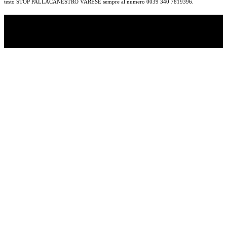
testo STOP PALLACANESTRO VARESE sempre al numero 0039 340 7819396.
TI RICORDI COSA È SUCCESSO L’ANNO
SCORSO AD AGOSTO?
Ascolta il podcast con le notizie da non dimenticare