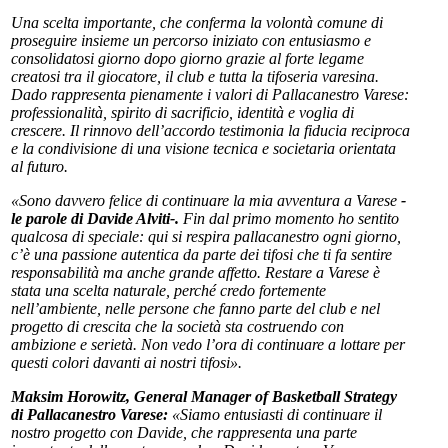
Una scelta importante, che conferma la volontà comune di
proseguire insieme un percorso iniziato con entusiasmo e
consolidatosi giorno dopo giorno grazie al forte legame
creatosi tra il giocatore, il club e tutta la tifoseria varesina.
Dado rappresenta pienamente i valori di Pallacanestro Varese:
professionalità, spirito di sacrificio, identità e voglia di
crescere. Il rinnovo dell’accordo testimonia la fiducia reciproca
e la condivisione di una visione tecnica e societaria orientata
al futuro.
«Sono davvero felice di continuare la mia avventura a Varese
-
le parole di Davide Alviti-.
Fin dal primo momento ho sentito
qualcosa di speciale: qui si respira pallacanestro ogni giorno,
c’è una passione autentica da parte dei tifosi che ti fa sentire
responsabilità ma anche grande affetto. Restare a Varese è
stata una scelta naturale, perché credo fortemente
nell’ambiente, nelle persone che fanno parte del club e nel
progetto di crescita che la società sta costruendo con
ambizione e serietà. Non vedo l’ora di continuare a lottare per
questi colori davanti ai nostri tifosi».
Maksim Horowitz, General Manager of Basketball Strategy
di Pallacanestro Varese:
«Siamo entusiasti di continuare il
nostro progetto con Davide, che rappresenta una parte