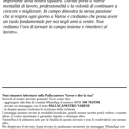
importante della nostra squadra. Davide porta a Varese
mentalità di lavoro, professionalità e la volontà di continuare a
crescere e migliorare. In campo dimostra la stessa passione
che si respira ogni giorno a Varese e crediamo che possa avere
un ruolo fondamentale per noi negli anni a venire. Non
vediamo l’ora di tornare in campo insieme e rimetterci al
lavoro».
Vuoi rimanere informato sulla Pallacanestro Varese e dire la tua?
Iscriviti al nostro servizio gratuito! Ecco come fare:
- aggiungere alla lista di contatti WhatsApp il numero 0039
340 7819396
- inviare un messaggio con il testo
PALLACANESTRO VARESE
- la doppia spunta conferma la ricezione della richiesta.
I messaggi saranno inviati in modalità broadcast, quindi nessun iscritto potrà vedere i contatti
altrui, il vostro anonimato è garantito rispetto a chiunque altro.
VareseNoi.it li utilizzerà solo per le finalità di questo servizio e non li condividerà con nessun
altro.
Per disattivare il servizio, basta inviare in qualunque momento un messaggio WhatsApp con