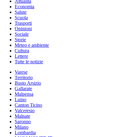
Attualità
Economia
Salute
Scuola
Trasporti
Opinioni
Sociale
Storie
Meteo e ambiente
Cultura
Lettere
Tutte le notizie
Varese
Territorio
Busto Arsizio
Gallarate
Malpensa
Luino
Canton Ticino
Valceresio
Malnate
Saronno
Milano
Lombardia