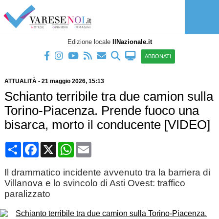
Edizione locale
IlNazionale.it
ABBONATI
ATTUALITÀ
-
21 maggio 2026
, 15:13
Schianto terribile tra due camion sulla
Torino-Piacenza. Prende fuoco una
bisarca, morto il conducente [VIDEO]
Condividi
Facebook
X
WhatsApp
Email
Il drammatico incidente avvenuto tra la barriera di
Villanova e lo svincolo di Asti Ovest: traffico
paralizzato