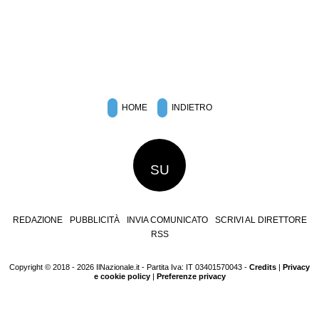
HOME
INDIETRO
SU
REDAZIONE
PUBBLICITÀ
INVIA COMUNICATO
SCRIVI AL DIRETTORE
RSS
Copyright © 2018 - 2026 IlNazionale.it - Partita Iva: IT 03401570043 -
Credits
|
Privacy
e cookie policy
|
Preferenze privacy