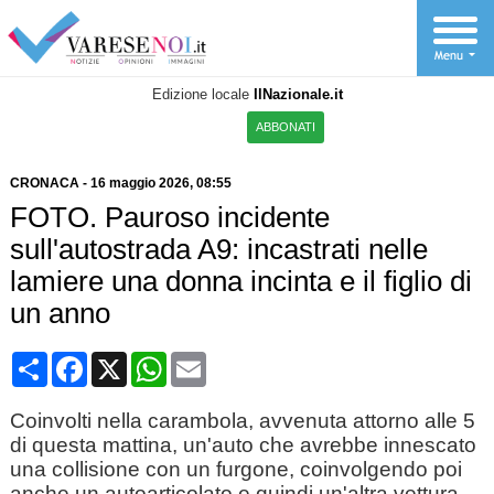
Edizione locale
IlNazionale.it
ABBONATI
CRONACA
-
16 maggio 2026
, 08:55
FOTO. Pauroso incidente
sull'autostrada A9: incastrati nelle
lamiere una donna incinta e il figlio di
un anno
Condividi
Facebook
X
WhatsApp
Email
Coinvolti nella carambola, avvenuta attorno alle 5
di questa mattina, un'auto che avrebbe innescato
una collisione con un furgone, coinvolgendo poi
anche un autoarticolato e quindi un'altra vettura