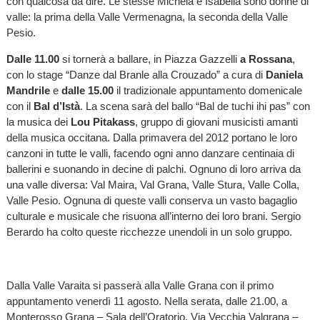
con qualcosa da dire. Le stesse Michela e Isabella sono donne di
valle: la prima della Valle Vermenagna, la seconda della Valle
Pesio.
Dalle 11.00
si tornerà a ballare, in Piazza Gazzelli
a Rossana
,
con lo stage “Danze dal Branle alla Crouzado” a cura di
Daniela
Mandrile
e
dalle 15.00
il tradizionale appuntamento domenicale
con il
Bal d’Istà
. La scena sarà del ballo “Bal de tuchi ihi pas” con
la musica dei
Lou Pitakass
, gruppo di giovani musicisti amanti
della musica occitana. Dalla primavera del 2012 portano le loro
canzoni in tutte le valli, facendo ogni anno danzare centinaia di
ballerini e suonando in decine di palchi. Ognuno di loro arriva da
una valle diversa: Val Maira, Val Grana, Valle Stura, Valle Colla,
Valle Pesio. Ognuna di queste valli conserva un vasto bagaglio
culturale e musicale che risuona all’interno dei loro brani. Sergio
Berardo ha colto queste ricchezze unendoli in un solo gruppo.
Dalla Valle Varaita si passerà alla Valle Grana con il primo
appuntamento venerdì 11 agosto. Nella serata, dalle 21.00, a
Monterosso Grana – Sala dell’Oratorio, Via Vecchia Valgrana –