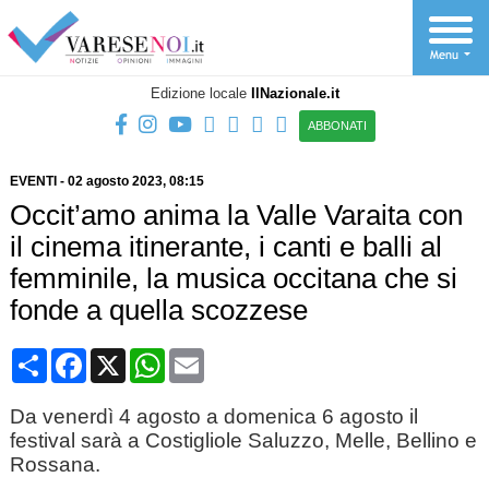
Edizione locale
IlNazionale.it
ABBONATI
EVENTI
-
02 agosto 2023
, 08:15
Occit’amo anima la Valle Varaita con
il cinema itinerante, i canti e balli al
femminile, la musica occitana che si
fonde a quella scozzese
Condividi
Facebook
X
WhatsApp
Email
Da venerdì 4 agosto a domenica 6 agosto il
festival sarà a Costigliole Saluzzo, Melle, Bellino e
Rossana.