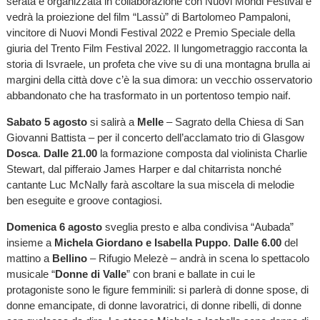
serata è organizzata in collaborazione con Nuovi Mondi Festival e
vedrà la proiezione del film “Lassù” di Bartolomeo Pampaloni,
vincitore di Nuovi Mondi Festival 2022 e Premio Speciale della
giuria del Trento Film Festival 2022. Il lungometraggio racconta la
storia di Isvraele, un profeta che vive su di una montagna brulla ai
margini della città dove c’è la sua dimora: un vecchio osservatorio
abbandonato che ha trasformato in un portentoso tempio naif.
Sabato 5 agosto
si salirà a
Melle
– Sagrato della Chiesa di San
Giovanni Battista – per il concerto dell’acclamato trio di Glasgow
Dosca
.
Dalle 21.00
la formazione composta dal violinista Charlie
Stewart, dal pifferaio James Harper e dal chitarrista nonché
cantante Luc McNally farà ascoltare la sua miscela di melodie
ben eseguite e groove contagiosi.
Domenica 6 agosto
sveglia presto e alba condivisa “Aubada”
insieme a
Michela Giordano e Isabella Puppo
.
Dalle 6.00
del
mattino a
Bellino
– Rifugio Melezè – andrà in scena lo spettacolo
musicale “
Donne di Valle
” con brani e ballate in cui le
protagoniste sono le figure femminili: si parlerà di donne spose, di
donne emancipate, di donne lavoratrici, di donne ribelli, di donne