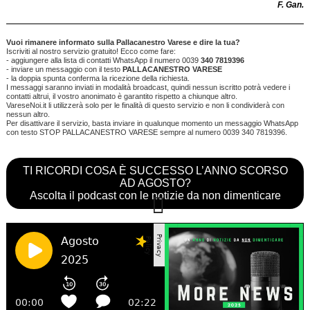
F. Gan.
Vuoi rimanere informato sulla Pallacanestro Varese e dire la tua?
Iscriviti al nostro servizio gratuito! Ecco come fare:
- aggiungere alla lista di contatti WhatsApp il numero 0039
340 7819396
- inviare un messaggio con il testo
PALLACANESTRO VARESE
- la doppia spunta conferma la ricezione della richiesta.
I messaggi saranno inviati in modalità broadcast, quindi nessun iscritto potrà vedere i
contatti altrui, il vostro anonimato è garantito rispetto a chiunque altro.
VareseNoi.it li utilizzerà solo per le finalità di questo servizio e non li condividerà con
nessun altro.
Per disattivare il servizio, basta inviare in qualunque momento un messaggio WhatsApp
con testo STOP PALLACANESTRO VARESE sempre al numero 0039 340 7819396.
TI RICORDI COSA È SUCCESSO L’ANNO SCORSO
AD AGOSTO?
Ascolta il podcast con le notizie da non dimenticare