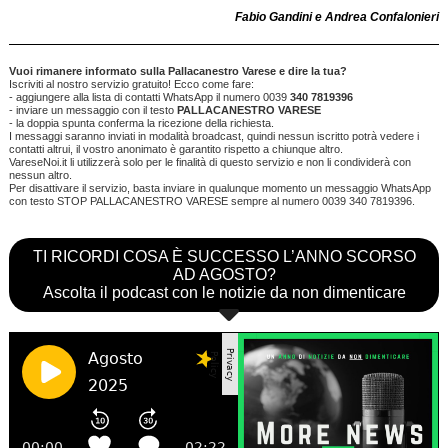
Fabio Gandini e Andrea Confalonieri
Vuoi rimanere informato sulla Pallacanestro Varese e dire la tua?
Iscriviti al nostro servizio gratuito! Ecco come fare:
- aggiungere alla lista di contatti WhatsApp il numero 0039
340 7819396
- inviare un messaggio con il testo
PALLACANESTRO VARESE
- la doppia spunta conferma la ricezione della richiesta.
I messaggi saranno inviati in modalità broadcast, quindi nessun iscritto potrà vedere i
contatti altrui, il vostro anonimato è garantito rispetto a chiunque altro.
VareseNoi.it li utilizzerà solo per le finalità di questo servizio e non li condividerà con
nessun altro.
Per disattivare il servizio, basta inviare in qualunque momento un messaggio WhatsApp
con testo STOP PALLACANESTRO VARESE sempre al numero 0039 340 7819396.
TI RICORDI COSA È SUCCESSO L’ANNO SCORSO
AD AGOSTO?
Ascolta il podcast con le notizie da non dimenticare