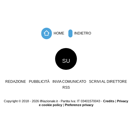
HOME
INDIETRO
SU
REDAZIONE
PUBBLICITÀ
INVIA COMUNICATO
SCRIVI AL DIRETTORE
RSS
Copyright © 2018 - 2026 IlNazionale.it - Partita Iva: IT 03401570043 -
Credits
|
Privacy
e cookie policy
|
Preferenze privacy