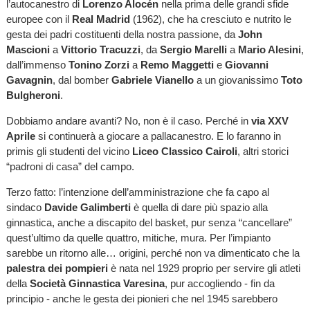
l’autocanestro di
Lorenzo Alocén
nella prima delle grandi sfide
europee con il
Real Madrid
(1962), che ha cresciuto e nutrito le
gesta dei padri costituenti della nostra passione, da
John
Mascioni
a
Vittorio Tracuzzi
, da
Sergio Marelli
a
Mario Alesini
,
dall’immenso
Tonino Zorzi
a
Remo Maggetti
e
Giovanni
Gavagnin
, dal bomber
Gabriele Vianello
a un giovanissimo
Toto
Bulgheroni
.
Dobbiamo andare avanti? No, non è il caso. Perché in
via XXV
Aprile
si continuerà a giocare a pallacanestro. E lo faranno in
primis gli studenti del vicino
Liceo Classico Cairoli
, altri storici
“padroni di casa” del campo.
Terzo fatto: l’intenzione dell’amministrazione che fa capo al
sindaco
Davide Galimberti
è quella di dare più spazio alla
ginnastica, anche a discapito del basket, pur senza “cancellare”
quest’ultimo da quelle quattro, mitiche, mura. Per l’impianto
sarebbe un ritorno alle… origini, perché non va dimenticato che la
palestra dei pompieri
è nata nel 1929 proprio per servire gli atleti
della
Società Ginnastica Varesina
, pur accogliendo - fin da
principio - anche le gesta dei pionieri che nel 1945 sarebbero