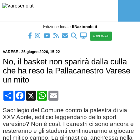
Edizione locale
IlNazionale.it
ABBONATI
VARESE
-
25 giugno 2026
, 15:22
No, il basket non sparirà dalla culla
che ha reso la Pallacanestro Varese
un mito
Condividi
Facebook
X
WhatsApp
Email
Sacrilegio del Comune contro la palestra di via
XXV Aprile, edificio leggendario dello sport
varesino? Non è così. I canestri ci sono ancora e
resteranno e gli studenti continueranno a giocare
nel mitico campo. La ginnastica, anch'essa nella