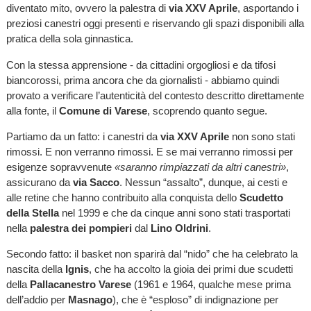
diventato mito, ovvero la palestra di
via XXV Aprile
, asportando i
preziosi canestri oggi presenti e riservando gli spazi disponibili alla
pratica della sola ginnastica.
Con la stessa apprensione - da cittadini orgogliosi e da tifosi
biancorossi, prima ancora che da giornalisti - abbiamo quindi
provato a verificare l’autenticità del contesto descritto direttamente
alla fonte, il
Comune di Varese
, scoprendo quanto segue.
Partiamo da un fatto: i canestri da
via XXV Aprile
non sono stati
rimossi. E non verranno rimossi. E se mai verranno rimossi per
esigenze sopravvenute
«saranno rimpiazzati da altri canestri»
,
assicurano da
via Sacco
. Nessun “assalto”, dunque, ai cesti e
alle retine che hanno contribuito alla conquista dello
Scudetto
della Stella
nel 1999 e che da cinque anni sono stati trasportati
nella
palestra dei pompieri
dal
Lino Oldrini
.
Secondo fatto: il basket non sparirà dal “nido” che ha celebrato la
nascita della
Ignis
, che ha accolto la gioia dei primi due scudetti
della
Pallacanestro Varese
(1961 e 1964, qualche mese prima
dell’addio per
Masnago
), che è “esploso” di indignazione per