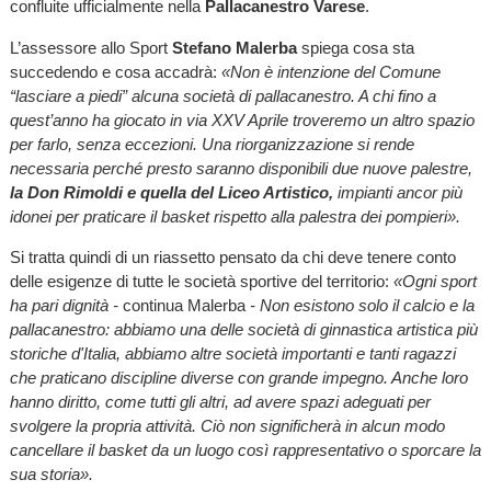
confluite ufficialmente nella
Pallacanestro Varese
.
L’assessore allo Sport
Stefano Malerba
spiega cosa sta
succedendo e cosa accadrà:
«Non è intenzione del Comune
“lasciare a piedi” alcuna società di pallacanestro. A chi fino a
quest’anno ha giocato in via XXV Aprile troveremo un altro spazio
per farlo, senza eccezioni. Una riorganizzazione si rende
necessaria perché presto saranno disponibili due nuove palestre,
la Don Rimoldi e quella del Liceo Artistico,
impianti ancor più
idonei per praticare il basket rispetto alla palestra dei pompieri».
Si tratta quindi di un riassetto pensato da chi deve tenere conto
delle esigenze di tutte le società sportive del territorio:
«Ogni sport
ha pari dignità -
continua Malerba
- Non esistono solo il calcio e la
pallacanestro: abbiamo una delle società di ginnastica artistica più
storiche d'Italia, abbiamo altre società importanti e tanti ragazzi
che praticano discipline diverse con grande impegno. Anche loro
hanno diritto, come tutti gli altri, ad avere spazi adeguati per
svolgere la propria attività. Ciò non significherà in alcun modo
cancellare il basket da un luogo così rappresentativo o sporcare la
sua storia».