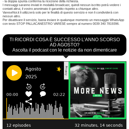
- la doppia spunta conferma la ricezione della richiesta.
I messaggi saranno inviati in modalità broadcast, quindi nessun iscritto potrà vedere i
contatti altrui, il vostro anonimato è garantito rispetto a chiunque altro.
VareseNoi.it li utilizzerà solo per le finalità di questo servizio e non li condividerà con
nessun altro.
Per disattivare il servizio, basta inviare in qualunque momento un messaggio WhatsApp
con testo STOP PALLACANESTRO VARESE sempre al numero 0039 340 7819396.
TI RICORDI COSA È SUCCESSO L’ANNO SCORSO
AD AGOSTO?
Ascolta il podcast con le notizie da non dimenticare