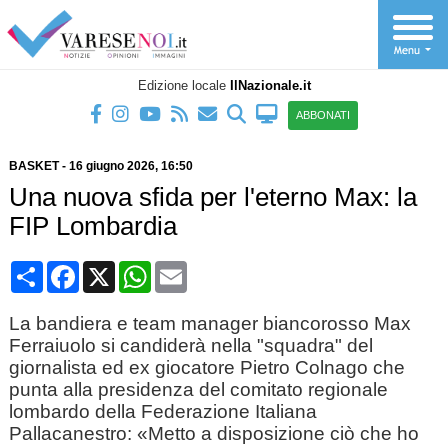
Edizione locale
IlNazionale.it
ABBONATI
BASKET
-
16 giugno 2026
, 16:50
Una nuova sfida per l'eterno Max: la
FIP Lombardia
Condividi
Facebook
X
WhatsApp
Email
La bandiera e team manager biancorosso Max
Ferraiuolo si candiderà nella "squadra" del
giornalista ed ex giocatore Pietro Colnago che
punta alla presidenza del comitato regionale
lombardo della Federazione Italiana
Pallacanestro: «Metto a disposizione ciò che ho