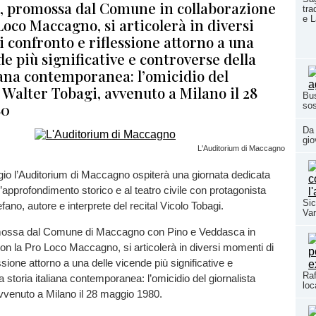
va, promossa dal Comune in collaborazione
tra
e 
Loco Maccagno, si articolerà in diversi
 confronto e riflessione attorno a una
de più significative e controverse della
iana contemporanea: l’omicidio del
 Walter Tobagi, avvenuto a Milano il 28
Bus
80
sos
Da 
gio
L'Auditorium di Maccagno
io l’Auditorium di Maccagno ospiterà una giornata dedicata
l’approfondimento storico e al teatro civile con protagonista
Sic
fano, autore e interprete del recital Vicolo Tobagi.
Var
romossa dal Comune di Maccagno con Pino e Veddasca in
on la Pro Loco Maccagno, si articolerà in diversi momenti di
ssione attorno a una delle vicende più significative e
Raf
a storia italiana contemporanea: l’omicidio del giornalista
loc
avvenuto a Milano il 28 maggio 1980.