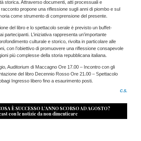
ità storica. Attraverso documenti, atti processuali e
l racconto propone una riflessione sugli anni di piombo e sul
moria come strumento di comprensione del presente.
one del libro e lo spettacolo serale è previsto un buffet-
ai partecipanti. L’iniziativa rappresenta un’importante
ofondimento culturale e storico, rivolta in particolare alle
i, con l’obiettivo di promuovere una riflessione consapevole
gioni più complesse della storia repubblicana italiana.
io, Auditorium di Maccagno Ore 17.00 – Incontro con gli
entazione del libro Decennio Rosso Ore 21.00 – Spettacolo
Tobagi Ingresso libero fino a esaurimento posti.
C.S.
 COSA È SUCCESSO L’ANNO SCORSO AD AGOSTO?
cast con le notizie da non dimenticare