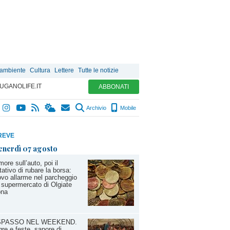
 ambiente
Cultura
Lettere
Tutte le notizie
UGANOLIFE.IT
ABBONATI
Archivio
Mobile
REVE
enerdì 07 agosto
ore sull’auto, poi il
tativo di rubare la borsa:
vo allarme nel parcheggio
 supermercato di Olgiate
ona
SPASSO NEL WEEKEND.
re e feste, sapore di