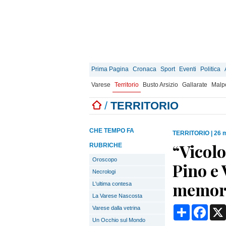
Prima Pagina
Cronaca
Sport
Eventi
Politica
Varese
Territorio
Busto Arsizio
Gallarate
Malp
/
TERRITORIO
CHE TEMPO FA
TERRITORIO
|
26 
“Vicol
RUBRICHE
Oroscopo
Pino e 
Necrologi
memoria
L'ultima contesa
La Varese Nascosta
Condividi
Face
Varese dalla vetrina
Un Occhio sul Mondo