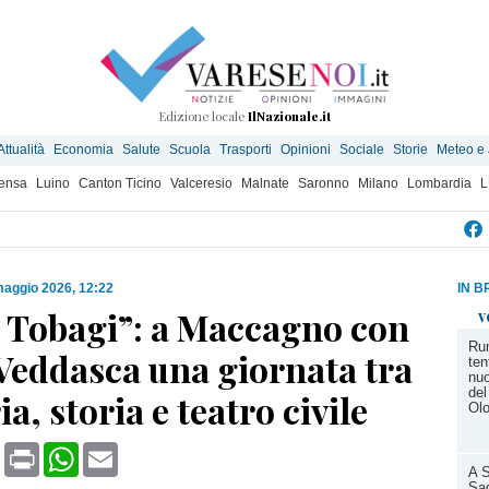
Edizione locale
IlNazionale.it
Attualità
Economia
Salute
Scuola
Trasporti
Opinioni
Sociale
Storie
Meteo e
ensa
Luino
Canton Ticino
Valceresio
Malnate
Saronno
Milano
Lombardia
L
maggio 2026, 12:22
IN B
o Tobagi”: a Maccagno con
v
Rum
Veddasca una giornata tra
ten
nuo
del
, storia e teatro civile
Ol
book
X
Print
WhatsApp
Email
A 
Sag