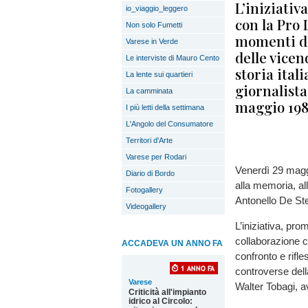
L’iniziati
io_viaggio_leggero
con la Pro 
Non solo Fumetti
momenti di
Varese in Verde
delle vicen
Le interviste di Mauro Cento
storia ital
La lente sui quartieri
giornalista
La camminata
maggio 19
I più letti della settimana
L'Angolo del Consumatore
Territori d'Arte
Varese per Rodari
Venerdì 29 magg
Diario di Bordo
alla memoria, al
Fotogallery
Antonello De Ste
Videogallery
L’iniziativa, p
collaborazione c
ACCADEVA UN ANNO FA
confronto e rifle
controverse dell
Varese
Walter Tobagi, 
Criticità all'impianto
idrico al Circolo: