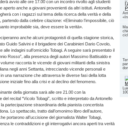
erà avvio alle ore 17.00 con un incontro rivolto agli studenti
o e aperto anche a giovani provenienti da altri istituti. Antonello
Arr
gherà con i ragazzi sul tema della ricerca della verità e della
«In
 partendo dalla celebre citazione: «Eliminato l’impossibile, ciò
uanto improbabile sia, deve essere la verità».
Man
chi
cic
eciperanno anche alcuni protagonisti di quella stagione storica,
rato Guido Salvini e il brigadiere dei Carabinieri Dario Covolo,
 alle indagini sull’omicidio Tobagi. A seguire sarà presentato il
io Rosso”, alla presenza degli autori Massimo Battisaldo e
Ten
 volume racconta le vicende di giovani militanti della sinistra
par
dom
aliana negli anni Settanta, intrecciando vicende personali e
in una narrazione che attraversa le diverse fasi della lotta
ione iniziale fino alla crisi e al declino del fenomeno.
Lui
nante della giornata sarà alle ore 21.00 con la
100
del recital “Vicolo Tobagi”, scritto e interpretato da Antonello
la partecipazione straordinaria della pianista concertista
ona. Lo spettacolo, tratto dall’omonimo libro dell’autore,
i che portarono all’uccisione del giornalista Walter Tobagi,
nza le contraddizioni e gli interrogativi ancora aperti tra verità