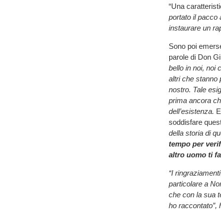
“Una caratteristi
portato il pacco 
instaurare un ra
Sono poi emerse
parole di Don Gi
bello in noi, noi
altri che stanno 
nostro. Tale esi
prima ancora ch
dell’esistenza.
E
soddisfare ques
della storia di q
tempo per verif
altro uomo ti f
“I ringraziament
particolare a No
che con la sua t
ho raccontato”, 