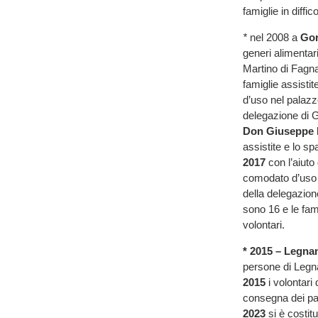
famiglie in diffic
*
nel 2008 a
Gor
generi alimentar
Martino di Fagna
famiglie assistit
d’uso nel palazzo
delegazione di G
Don Giuseppe 
assistite e lo sp
2017
con l’aiuto
comodato d’uso u
della delegazion
sono 16 e le fam
volontari.
* 2015 – Legna
persone di Legna
2015
i volontari
consegna dei pa
2023
si è costit