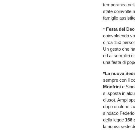
temporanea nell
state coinvolte 
famiglie assistit
* Festa del De
coinvolgendo volo
circa 150 perso
Un gesto che ha a
ed ai semplici c
una festa di pop
*La nuova Sede
sempre con il c
Monfrini
e Sin
si sposta in alc
d’uso). Ampi sp
dopo qualche lav
sindaco Federic
della legge
166 d
la nuova sede d