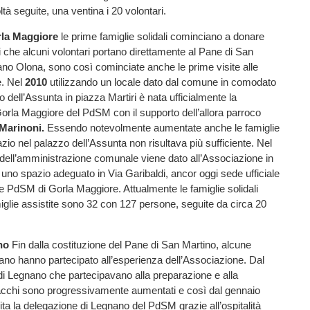
oltà seguite, una ventina i 20 volontari.
la Maggiore
le prime famiglie solidali cominciano a donare
i che alcuni volontari portano direttamente al Pane di San
no Olona, sono così cominciate anche le prime visite alle
e. Nel
2010
utilizzando un locale dato dal comune in comodato
 dell’Assunta in piazza Martiri è nata ufficialmente la
orla Maggiore del PdSM con il supporto dell’allora parroco
Marinoni.
Essendo notevolmente aumentate anche le famiglie
azio nel palazzo dell’Assunta non risultava più sufficiente. Nel
 dell’amministrazione comunale viene dato all’Associazione in
no spazio adeguato in Via Garibaldi, ancor oggi sede ufficiale
e PdSM di Gorla Maggiore. Attualmente le famiglie solidali
iglie assistite sono 32 con 127 persone, seguite da circa 20
no
Fin dalla costituzione del Pane di San Martino, alcune
no hanno partecipato all’esperienza dell’Associazione. Dal
 di Legnano che partecipavano alla preparazione e alla
cchi sono progressivamente aumentati e così dal gennaio
uita la delegazione di Legnano del PdSM grazie all’ospitalità