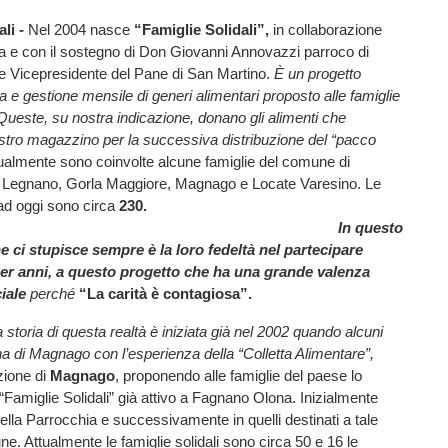
ali -
Nel 2004 nasce
“Famiglie Solidali”,
in collaborazione
a e con il sostegno di Don Giovanni Annovazzi parroco di
 Vicepresidente del Pane di San Martino.
È un progetto
ta e gestione mensile di generi alimentari proposto alle famiglie
Queste, su nostra indicazione, donano gli alimenti che
tro magazzino per la successiva distribuzione del “pacco
mente sono coinvolte alcune famiglie del comune di
Legnano, Gorla Maggiore, Magnago e Locate Varesino. Le
i ad oggi sono circa
230.
In questo
e ci stupisce sempre è la loro fedeltà nel partecipare
er anni, a questo progetto che ha una grande valenza
iale
perché
“La carità è contagiosa”.
 storia di questa realtà è iniziata già nel 2002 quando alcuni
na di Magnago con l’esperienza della “Colletta Alimentare”,
zione di
Magnago
, proponendo alle famiglie del paese lo
“Famiglie Solidali” già attivo a Fagnano Olona. Inizialmente
 della Parrocchia e successivamente in quelli destinati a tale
. Attualmente le famiglie solidali sono circa 50 e 16 le