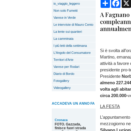
Condividi
Face
io_viaggio_leggero
Non solo Fumetti
A Fagnano c
Varese in Verde
compleanno
Le interviste di Mauro Cento
annualment
La lente sui quartieri
La camminata
I più letti della settimana
Si è svolta all’o
L'Angolo del Consumatore
Martino, emanazi
Territori d'Arte
attività a favor
Varese per Rodari
presidente pro-t
Diario di Bordo
Presidente
Norb
Fotogallery
almeno 227.244 
Videogallery
volta agli abit
circa 200.000-
v
ACCADEVA UN ANNO FA
LA FESTA
L’appuntamento 
Cronaca
mezzogiorno nel
FOTO. Gazzada,
finisce fuori strada
Silvano Lucion