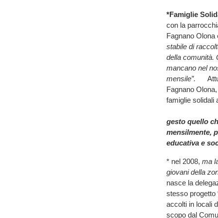
*Famiglie Solid
con la parrocchi
Fagnano Olona e
stabile di raccol
della comunità. 
mancano nel nos
mensile”.
Attual
Fagnano Olona, 
famiglie solidal
gesto quello ch
mensilmente, p
educativa e soc
* nel 2008,
ma la
giovani della zo
nasce la delega
stesso progetto 
accolti in locali
scopo dal Comune