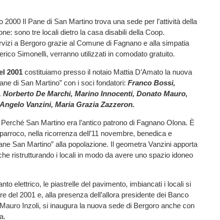
no 2000 Il Pane di San Martino trova una sede per l’attività della
ne: sono tre locali dietro la casa disabili della Coop.
rvizi a Bergoro grazie al Comune di Fagnano e alla simpatia
rico Simonelli, verranno utilizzati in comodato gratuito.
el 2001
costituiamo presso il notaio Mattia D’Amato la nuova
ne di San Martino” con i soci fondatori:
Franco Bossi,
, Norberto De Marchi, Marino Innocenti, Donato Mauro,
 Angelo Vanzini, Maria Grazia Zazzeron.
Perché San Martino era l’antico patrono di Fagnano Olona. È
l parroco, nella ricorrenza dell’11 novembre, benedica e
 Pane San Martino” alla popolazione. Il geometra Vanzini apporta
che ristrutturando i locali in modo da avere uno spazio idoneo
nto elettrico, le piastrelle del pavimento, imbiancati i locali si
e del 2001 e, alla presenza dell’allora presidente dei Banco
Mauro Inzoli, si inaugura la nuova sede di Bergoro anche con
a.