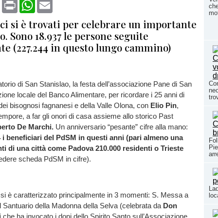
book
X
Print
WhatsApp
Email
che
mot
i si è trovati per celebrare un importante
. Sono 18.937 le persone seguite
e (227.244 in questo lungo cammino)
ratorio di San Stanislao, la festa dell’associazione Pane di San
Con
neo
one locale del Banco Alimentare, per ricordare i 25 anni di
tro
e dei bisognosi fagnanesi e della Valle Olona, con
Elio Pin
,
empore, a far gli onori di casa assieme allo storico Past
erto De Marchi.
Un anniversario “pesante” cifre alla mano:
i beneficiari del PdSM in questi anni (pari almeno una
Fol
Pie
anti di una città come Padova 210.000 residenti o Trieste
arr
edere scheda PdSM in cifre).
Lad
si è caratterizzato principalmente in 3 momenti: S. Messa a
loc
 Santuario della Madonna della Selva (celebrata da
Don
i
che ha invocato i doni dello Spirito Santo sull’Associazione