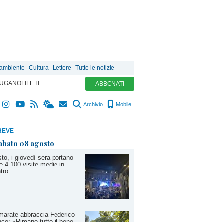
 ambiente
Cultura
Lettere
Tutte le notizie
UGANOLIFE.IT
ABBONATI
Archivio
Mobile
REVE
abato 08 agosto
to, i giovedì sera portano
re 4.100 visite medie in
tro
arate abbraccia Federico
co: «Rimane tutto il bene