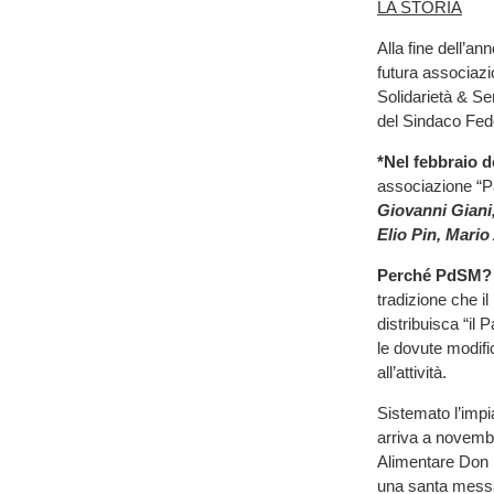
LA STORIA
Alla fine dell’an
futura associazio
Solidarietà & Se
del Sindaco Fede
*Nel febbraio d
associazione “Pa
Giovanni Giani
Elio Pin, Mario
Perché PdSM?
tradizione che i
distribuisca “il
le dovute modifi
all’attività.
Sistemato l’impia
arriva a novembr
Alimentare Don 
una santa mess