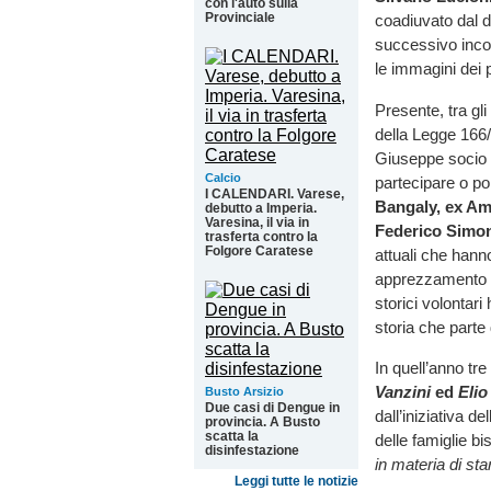
con l'auto sulla
Provinciale
coadiuvato dal 
successivo incon
le immagini dei p
Presente, tra gli
della Legge 166/
Giuseppe socio 
Calcio
partecipare o por
I CALENDARI. Varese,
Bangaly, ex Amm
debutto a Imperia.
Varesina, il via in
Federico Simon
trasferta contro la
Folgore Caratese
attuali che han
apprezzamento pe
storici volontar
storia che parte
In quell’anno tr
Vanzini
ed
Elio
Busto Arsizio
Due casi di Dengue in
dall’iniziativa d
provincia. A Busto
scatta la
delle famiglie b
disinfestazione
in materia di sta
Leggi tutte le notizie