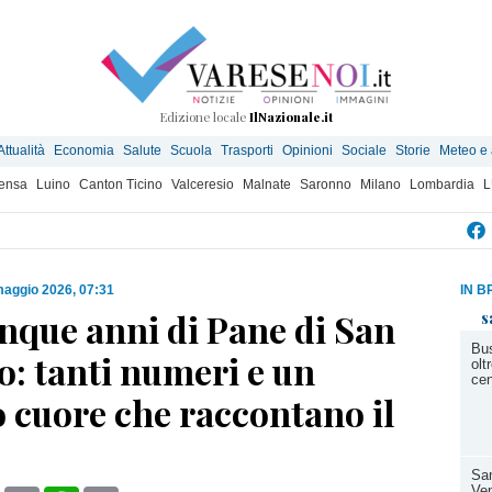
Edizione locale
IlNazionale.it
Attualità
Economia
Salute
Scuola
Trasporti
Opinioni
Sociale
Storie
Meteo e
ensa
Luino
Canton Ticino
Valceresio
Malnate
Saronno
Milano
Lombardia
L
maggio 2026, 07:31
IN B
nque anni di Pane di San
s
Bus
: tanti numeri e un
olt
cen
o cuore che raccontano il
Sam
Ven