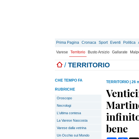
Prima Pagina
Cronaca
Sport
Eventi
Politica
Varese
Territorio
Busto Arsizio
Gallarate
Malp
/
TERRITORIO
CHE TEMPO FA
TERRITORIO
|
26 
Ventici
RUBRICHE
Oroscopo
Martino
Necrologi
infinit
L'ultima contesa
La Varese Nascosta
bene
Varese dalla vetrina
Un Occhio sul Mondo