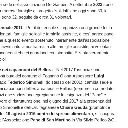
a sede dell’associazione De Gasperi. A settembre
2023
sono
numerose famiglie al progetto “solidali” che oggi sono 30, le
e sono 32, seguite da circa 31 volontari.
cennale 2011 -
Per il decennale si organizza una grande festa
ntari, famiglie solidali e famiglie assistite, e così partecipano
ne a questo evento sostenuto interamente dall’associazione.
vvicinato la nostra realtà alle famiglie assistite, ai volontari
onoscenti che ci guardano con simpatia. E’ stata veramente
olo!
 nei capannoni del Bellora
- Nel 2017 l’associazione,
ontributo del comune di Fagnano Olona-Assessore
Luigi
daco
Federico Simonelli
(lo stesso del 2001), cambia sede e
uni capannoni dell’ex area tessile Bellora (sempre in comodato
azi che soddisfano egregiamente le esigenze del “Pane” e
oro di ristrutturazione, nel giugno del 2017 alla presenza del
o Simonelli e dell’On. fagnanese
Chiara Gadda
(promotrice
el 19 agosto 2016 contro lo spreco alimentare),
si
inaugura
ell'Associazione
Pane di San Martino
in Via Silvio Pellico 2/C.