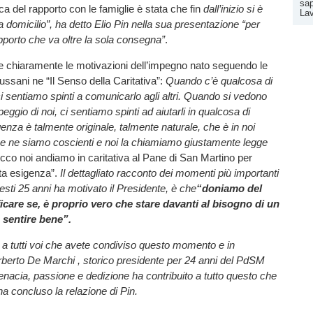
sap
ca del rapporto con le famiglie è stata che fin
dall’inizio si è
La
a domicilio”, ha detto Elio Pin nella sua presentazione “per
pporto che va oltre la sola consegna”
.
 chiaramente le motivazioni dell’impegno nato seguendo le
ussani ne “Il Senso della Caritativa”:
Quando c’è qualcosa di
 ci sentiamo spinti a comunicarlo agli altri. Quando si vedono
peggio di noi, ci sentiamo spinti ad aiutarli in qualcosa di
genza è talmente originale, talmente naturale, che è in noi
e ne siamo coscienti e noi la chiamiamo giustamente legge
cco noi andiamo in caritativa al Pane di San Martino per
ta esigenza”.
Il dettagliato racconto dei momenti più importanti
uesti 25 anni ha motivato il Presidente, è che
“doniamo del
icare se, è proprio vero che stare davanti al bisogno di un
a sentire bene”.
i a tutti voi che avete condiviso questo momento e in
rberto De Marchi , storico presidente per 24 anni del PdSM
enacia, passione e dedizione ha contribuito a tutto questo che
ha concluso la relazione di Pin.