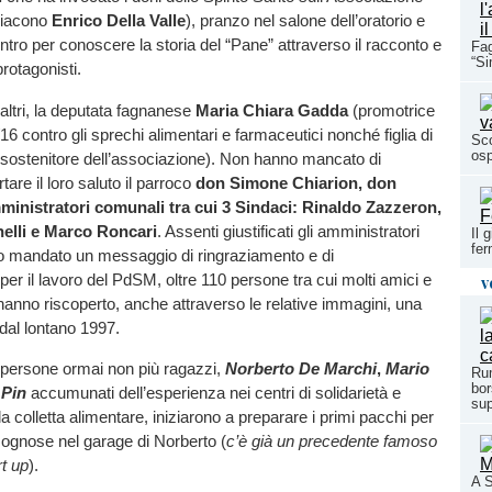
diacono
Enrico Della Valle
), pranzo nel salone dell’oratorio e
tro per conoscere la storia del “Pane” attraverso il racconto e
Fag
“Si
rotagonisti.
 altri, la deputata fagnanese
Maria Chiara Gadda
(promotrice
16 contro gli sprechi alimentari e farmaceutici nonché figlia di
Sco
os
sostenitore dell’associazione). Non hanno mancato di
tare il loro saluto il parroco
don Simone Chiarion, don
inistratori comunali tra cui 3 Sindaci: Rinaldo Zazzeron,
elli e Marco Roncari
. Assenti giustificati gli amministratori
Il 
fer
no mandato un messaggio di ringraziamento e di
r il lavoro del PdSM, oltre 110 persone tra cui molti amici e
v
i hanno riscoperto, anche attraverso le relative immagini, una
 dal lontano 1997.
e persone ormai non più ragazzi,
Norberto De Marchi
,
Mario
Rum
bor
 Pin
accumunati dell’esperienza nei centri di solidarietà e
sup
ella colletta alimentare, iniziarono a preparare i primi pacchi per
isognose nel garage di Norberto (
c’è già un precedente famoso
rt up
).
A 