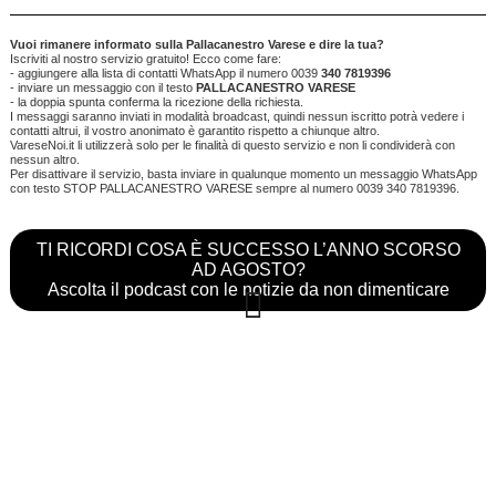
Vuoi rimanere informato sulla Pallacanestro Varese e dire la tua?
Iscriviti al nostro servizio gratuito! Ecco come fare:
- aggiungere alla lista di contatti WhatsApp il numero 0039
340 7819396
- inviare un messaggio con il testo
PALLACANESTRO VARESE
- la doppia spunta conferma la ricezione della richiesta.
I messaggi saranno inviati in modalità broadcast, quindi nessun iscritto potrà vedere i
contatti altrui, il vostro anonimato è garantito rispetto a chiunque altro.
VareseNoi.it li utilizzerà solo per le finalità di questo servizio e non li condividerà con
nessun altro.
Per disattivare il servizio, basta inviare in qualunque momento un messaggio WhatsApp
con testo STOP PALLACANESTRO VARESE sempre al numero 0039 340 7819396.
TI RICORDI COSA È SUCCESSO L’ANNO SCORSO
AD AGOSTO?
Ascolta il podcast con le notizie da non dimenticare