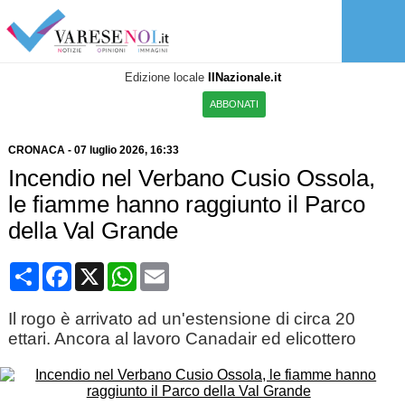
Edizione locale
IlNazionale.it
ABBONATI
CRONACA
-
07 luglio 2026
, 16:33
Incendio nel Verbano Cusio Ossola,
le fiamme hanno raggiunto il Parco
della Val Grande
Condividi
Facebook
X
WhatsApp
Email
Il rogo è arrivato ad un'estensione di circa 20
ettari. Ancora al lavoro Canadair ed elicottero