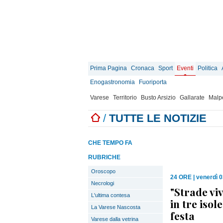
Prima Pagina
Cronaca
Sport
Eventi
Politica
Enogastronomia
Fuoriporta
Varese
Territorio
Busto Arsizio
Gallarate
Malp
/
TUTTE LE NOTIZIE
CHE TEMPO FA
RUBRICHE
Oroscopo
24 ORE
|
venerdì 0
Necrologi
"Strade viv
L'ultima contesa
in tre isol
La Varese Nascosta
festa
Varese dalla vetrina