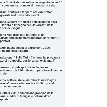
nca Sofia Palermo sul podio, argento under 15
 la giovane saronnese ai mondiali di vela
zina, controlli a tappeto nel Varesotto:
egolarità in 6 distributori su 12
ndo Guccini si schierò con gli operai della
: lettera e impegno per i lavoratori della
brica dei sogni
ano Maderno, otto persone in un
artamento di 40 metri quadrati: sanzionati i
prietari
date, passeggiata al parco con… ago
ficcato nella ciabatta
glianone: “Sulla Tari il Comune ha provato a
terci il cappello, per fortuna non le mani”
enzano, al palasport di via Inglesina
estimento da 180 mila euro per rifare il campo
trale
ema sotto le stelle, da “Disclosure Day” a
lusione”: una settimana tra thriller, grandi
ori e commedie
iù letti di ieri: i cannoni antigrandine delle
ane, medici di famiglia e collana d’oro
appata