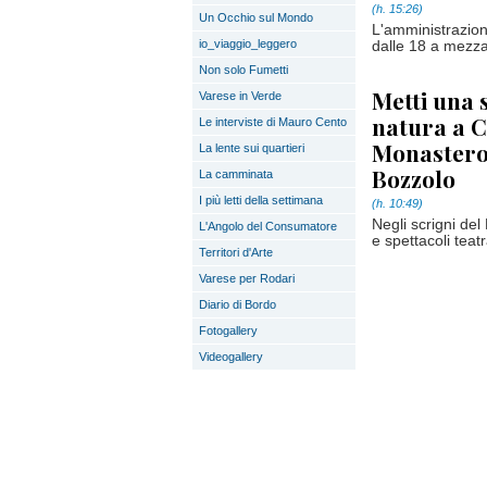
(h. 15:26)
Un Occhio sul Mondo
L'amministrazion
io_viaggio_leggero
dalle 18 a mezza
Non solo Fumetti
Metti una s
Varese in Verde
natura a C
Le interviste di Mauro Cento
Monastero 
La lente sui quartieri
Bozzolo
La camminata
I più letti della settimana
(h. 10:49)
Negli scrigni del
L'Angolo del Consumatore
e spettacoli teatr
Territori d'Arte
Varese per Rodari
Diario di Bordo
Fotogallery
Videogallery