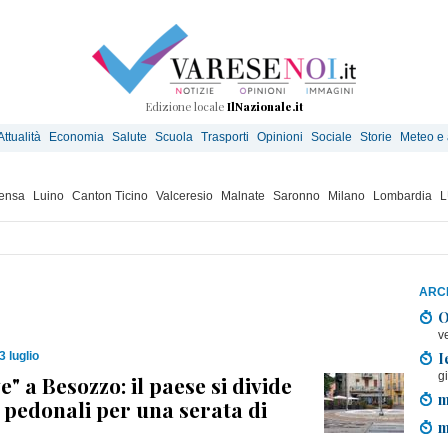
Edizione locale
IlNazionale.it
Attualità
Economia
Salute
Scuola
Trasporti
Opinioni
Sociale
Storie
Meteo e
ensa
Luino
Canton Ticino
Valceresio
Malnate
Saronno
Milano
Lombardia
L
ARCH
O
v
I
3 luglio
g
e" a Besozzo: il paese si divide
m
e pedonali per una serata di
m