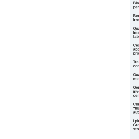
Bia
per
Ben
irr
Qua
Ims
fab
Ces
app
pro
Tra
con
Gua
met
Ger
inv
cen
Cin
“Il
aut
I p
Gro
str