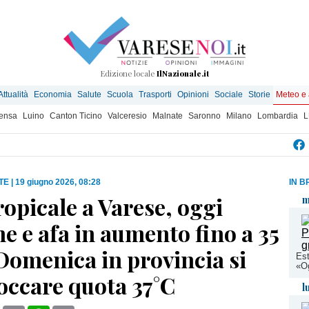
Edizione locale
IlNazionale.it
Attualità
Economia
Salute
Scuola
Trasporti
Opinioni
Sociale
Storie
Meteo e
ensa
Luino
Canton Ticino
Valceresio
Malnate
Saronno
Milano
Lombardia
L
TE
|
19 giugno 2026, 08:28
IN B
ropicale a Varese, oggi
m
 e afa in aumento fino a 35
Domenica in provincia si
Est
«Og
occare quota 37°C
l