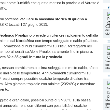
così come l'umidità che questa mattina in provincia di Varese è
g
 60%.
rni potrebbe
vacillare la massima storica di giugno a
36,8°C toccati il 27 giugno 2019.
Cal
del
cie
eofisico Prealpino
prevede un ulteriore radicamento dell'alta
niente dal
Nordafrica
con tempo soleggiato e caldo più afoso.
m
Formazione di nubi cumuliformi sui rilievi, torreggianti nel
emporali serali su Alpi e Prealpi, raramente fino in pianura.
ta 32 e 35 gradi in tutta la provincia
.
Ven
cal
, nessun cambiamento: clima soleggiato e molto caldo, afoso
rit
eve rialzo delle temperature. Annuvolamenti cumuliformi sui
m
e Prealpi sempre possibile qualche temporale di calore tra
ra. Altra giornata tropicale con minime (20/24°C) e massime
mento.
giato e gran caldo, possibili punte di 37-38°C sulla bassa
Met
gra
evi annuvolamenti cumuliformi con possibilità di qualche
nel