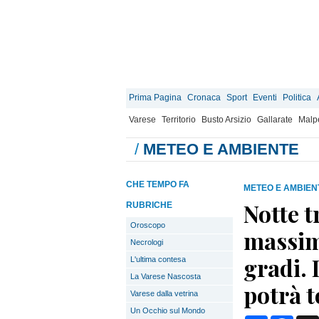
Prima Pagina
Cronaca
Sport
Eventi
Politica
Varese
Territorio
Busto Arsizio
Gallarate
Malp
/
METEO E AMBIENTE
CHE TEMPO FA
METEO E AMBIEN
Notte t
RUBRICHE
Oroscopo
massime
Necrologi
gradi. 
L'ultima contesa
La Varese Nascosta
potrà t
Varese dalla vetrina
Un Occhio sul Mondo