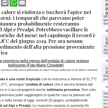
book
X
Print
WhatsApp
Email
 calore si rinforza e toccherà l'apice nei
iorni: i temporali che parevano poter
MET
gra
 pianura probabilmente resteranno
qu
d Alpi e Prealpi. Potrebbero vacillare le
d
oriche del mese: nel capoluogo il record è
,8°C del giugno 2019. Per ora nessun
cedimento dell'alta pressione proveniente
«Ca
ago
rica
Va
s
 provincia nella morsa dell'ondata di calore restano bellissime (Foto Mario Chiodetti)
Dop
ata e una notte tropicale
con la massima a Varese di 31,7°C
pro
,4°C, prosegue l'
ondata di calore
che è ancora lontana dal
v
pice e ci accompagnerà anche
settimana prossima
. Non solo:
Not
parevano poter raggiungere in qualche caso la pianura nel
fuo
 e nella serata di oggi, venerdì 20 giugno, probabilmente
min
rec
ti ad Alpi e Prealpi
. Le massime saranno in aumento fin
toc