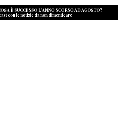
 COSA È SUCCESSO L’ANNO SCORSO AD AGOSTO?
cast con le notizie da non dimenticare