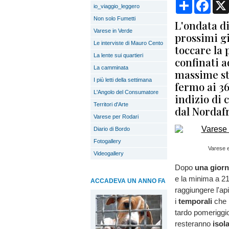
Condividi
Face
io_viaggio_leggero
Non solo Fumetti
L'ondata di
Varese in Verde
prossimi g
Le interviste di Mauro Cento
toccare la
La lente sui quartieri
confinati a
La camminata
massime st
I più letti della settimana
fermo ai 36
L'Angolo del Consumatore
indizio di 
Territori d'Arte
dal Nordaf
Varese per Rodari
Diario di Bordo
Fotogallery
Varese e
Videogallery
Dopo
una giorn
e la minima a 21
ACCADEVA UN ANNO FA
raggiungere l'a
i
temporali
che 
tardo pomeriggio
resteranno
isola