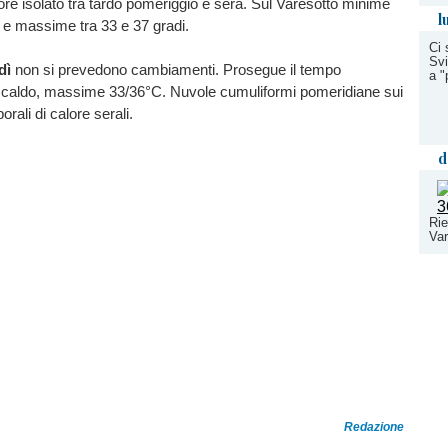
ore isolato tra tardo pomeriggio e sera. Sul Varesotto minime
l
i e massime tra 33 e 37 gradi.
Ci 
Svi
dì
non si prevedono cambiamenti. Prosegue il tempo
a "
n caldo, massime 33/36°C. Nuvole cumuliformi pomeridiane sui
orali di calore serali.
d
Rie
Var
Redazione