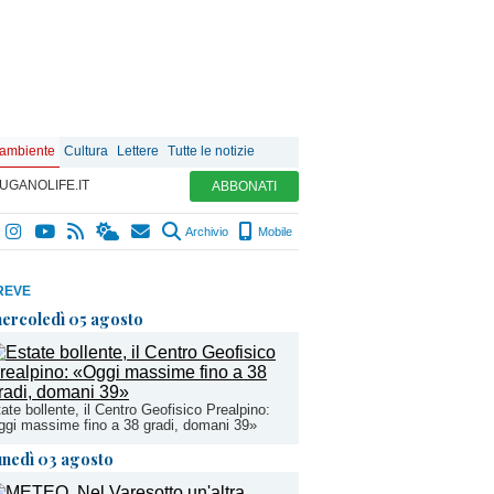
 ambiente
Cultura
Lettere
Tutte le notizie
UGANOLIFE.IT
ABBONATI
Archivio
Mobile
REVE
ercoledì 05 agosto
ate bollente, il Centro Geofisico Prealpino:
gi massime fino a 38 gradi, domani 39»
unedì 03 agosto