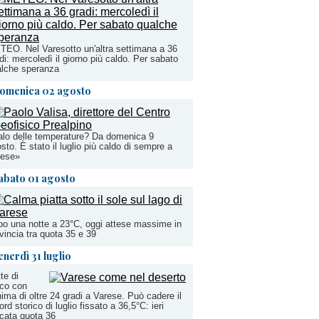
EO. Nel Varesotto un'altra settimana a 36
di: mercoledì il giorno più caldo. Per sabato
alche speranza
omenica 02 agosto
lo delle temperature? Da domenica 9
sto. È stato il luglio più caldo di sempre a
rese»
abato 01 agosto
o una notte a 23°C, oggi attese massime in
vincia tra quota 35 e 39
enerdì 31 luglio
te di
co con
ima di oltre 24 gradi a Varese. Può cadere il
ord storico di luglio fissato a 36,5°C: ieri
cata quota 36