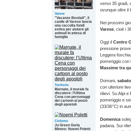
verso 35 gradi, 
ovunque oltre il
Varese
"Vacanze Bestiali", il
canile di Varese lancia
Nei prossimi gio
una raccolta fondi
Varese
, cioè i 
estiva per aiutare gli
animali in attesa di
famiglia
Oggi il
Centro G
pressione prove
Leggera foschia. 
pomeriggio con t
Massime tra quo
Domani,
sabato
Territorio
con ulteriore li
Marnate, il murale fa
discutere: l’Ultima
rilievi. Su Alpi 
Cena con personaggi
pomeriggio e se
dei cartoon al posto
degli apostoli
(33/36°C) in au
Domenica
soleg
Ciclismo
Ju Green Gorla
padana. Sui rili
Minore: Noemi Poletti