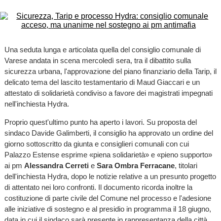
Una seduta lunga e articolata quella del consiglio comunale di
Varese andata in scena mercoledì sera, tra il dibattito sulla
sicurezza urbana, l'approvazione del piano finanziario della Tarip, il
delicato tema del lascito testamentario di Maud Giaccari e un
attestato di solidarietà condiviso a favore dei magistrati impegnati
nell'inchiesta Hydra.
Proprio quest'ultimo punto ha aperto i lavori. Su proposta del
sindaco Davide Galimberti, il consiglio ha approvato un ordine del
giorno sottoscritto da giunta e consiglieri comunali con cui
Palazzo Estense esprime «piena solidarietà» e «pieno supporto»
ai pm
Alessandra Cerreti
e
Sara Ombra Ferracane
, titolari
dell'inchiesta Hydra, dopo le notizie relative a un presunto progetto
di attentato nei loro confronti. Il documento ricorda inoltre la
costituzione di parte civile del Comune nel processo e l'adesione
alle iniziative di sostegno e al presidio in programma il 18 giugno,
data in cui il sindaco sarà presente in rappresentanza della città