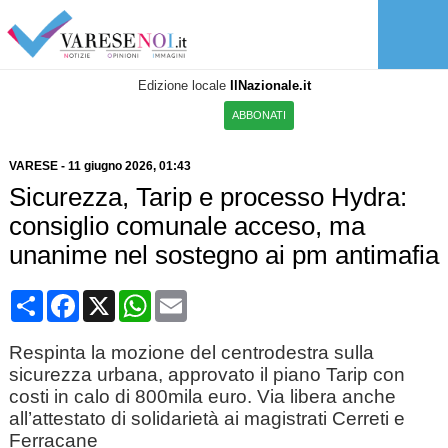
Edizione locale
IlNazionale.it
ABBONATI
VARESE
-
11 giugno 2026
, 01:43
Sicurezza, Tarip e processo Hydra:
consiglio comunale acceso, ma
unanime nel sostegno ai pm antimafia
Condividi
Facebook
X
WhatsApp
Email
Respinta la mozione del centrodestra sulla
sicurezza urbana, approvato il piano Tarip con
costi in calo di 800mila euro. Via libera anche
all’attestato di solidarietà ai magistrati Cerreti e
Ferracane