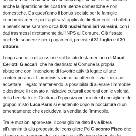
anche la ripartizione dei costi tra utenze domestiche e non
domestiche. Da quest'anno il bonus sociale per le famiglie
economicamente più fragili sarà applicato direttamente in bolletta:
a beneficiarne saranno circa
800 nuclei familiari varesini
, con i
dati trasmessi direttamente dall'INPS al Comune. Già fissate
anche le scadenze per i pagamenti, previste il
31 luglio
e il
30
ottobre
.
Lunga anche la discussione sul lascito testamentario di
Maud
Ceriotti Giaccari
, che ha destinato al Comune la propria
abitazione con l'intenzione di favorire attività legate all'arte
contemporanea. L'amministrazione ha ottenuto il via libera ad
accettare il legato mantenendo la possibilità di alienare l'immobile
e destinare il ricavato a iniziative culturali coerenti con le volontà
della benefattrice. Contraria l'opposizione, mentre il consigliere del
gruppo misto
Luca Paris
si è astenuto dopo la bocciatura di un
emendamento che escludeva la vendita dell'immobile.
Tra le mozioni approvate, il consiglio ha dato il via libera
all'unanimità alla proposta del consigliere Pd
Giacomo Fisco
che
chiede una revisione della disciplina sull'origine doganale dei