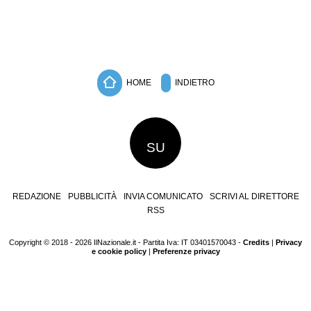
HOME
INDIETRO
SU
REDAZIONE
PUBBLICITÀ
INVIA COMUNICATO
SCRIVI AL DIRETTORE
RSS
Copyright © 2018 - 2026 IlNazionale.it - Partita Iva: IT 03401570043 -
Credits
|
Privacy
e cookie policy
|
Preferenze privacy