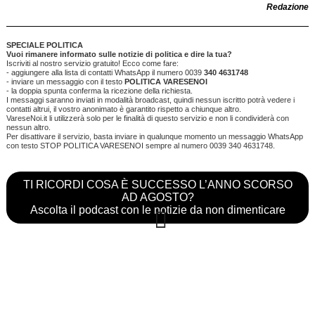
Redazione
SPECIALE POLITICA
Vuoi rimanere informato sulle notizie di politica e dire la tua?
Iscriviti al nostro servizio gratuito! Ecco come fare:
- aggiungere alla lista di contatti WhatsApp il numero 0039
340 4631748
- inviare un messaggio con il testo
POLITICA VARESENOI
- la doppia spunta conferma la ricezione della richiesta.
I messaggi saranno inviati in modalità broadcast, quindi nessun iscritto potrà vedere i
contatti altrui, il vostro anonimato è garantito rispetto a chiunque altro.
VareseNoi.it li utilizzerà solo per le finalità di questo servizio e non li condividerà con
nessun altro.
Per disattivare il servizio, basta inviare in qualunque momento un messaggio WhatsApp
con testo STOP POLITICA VARESENOI sempre al numero 0039 340 4631748.
TI RICORDI COSA È SUCCESSO L’ANNO SCORSO
AD AGOSTO?
Ascolta il podcast con le notizie da non dimenticare