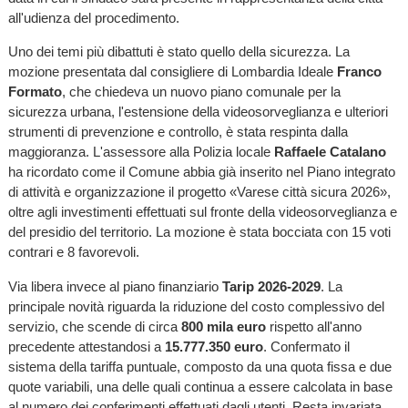
all'udienza del procedimento.
Uno dei temi più dibattuti è stato quello della sicurezza. La
mozione presentata dal consigliere di Lombardia Ideale
Franco
Formato
, che chiedeva un nuovo piano comunale per la
sicurezza urbana, l'estensione della videosorveglianza e ulteriori
strumenti di prevenzione e controllo, è stata respinta dalla
maggioranza. L'assessore alla Polizia locale
Raffaele Catalano
ha ricordato come il Comune abbia già inserito nel Piano integrato
di attività e organizzazione il progetto «Varese città sicura 2026»,
oltre agli investimenti effettuati sul fronte della videosorveglianza e
del presidio del territorio. La mozione è stata bocciata con 15 voti
contrari e 8 favorevoli.
Via libera invece al piano finanziario
Tarip 2026-2029
. La
principale novità riguarda la riduzione del costo complessivo del
servizio, che scende di circa
800 mila euro
rispetto all'anno
precedente attestandosi a
15.777.350 euro
. Confermato il
sistema della tariffa puntuale, composto da una quota fissa e due
quote variabili, una delle quali continua a essere calcolata in base
al numero dei conferimenti effettuati dagli utenti. Resta invariata