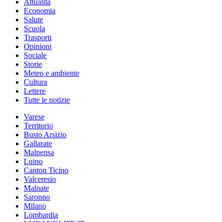
Attualità
Economia
Salute
Scuola
Trasporti
Opinioni
Sociale
Storie
Meteo e ambiente
Cultura
Lettere
Tutte le notizie
Varese
Territorio
Busto Arsizio
Gallarate
Malpensa
Luino
Canton Ticino
Valceresio
Malnate
Saronno
Milano
Lombardia