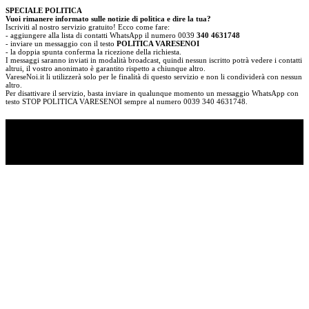
SPECIALE POLITICA
Vuoi rimanere informato sulle notizie di politica e dire la tua?
Iscriviti al nostro servizio gratuito! Ecco come fare:
- aggiungere alla lista di contatti WhatsApp il numero 0039
340 4631748
- inviare un messaggio con il testo
POLITICA VARESENOI
- la doppia spunta conferma la ricezione della richiesta.
I messaggi saranno inviati in modalità broadcast, quindi nessun iscritto potrà vedere i contatti
altrui, il vostro anonimato è garantito rispetto a chiunque altro.
VareseNoi.it li utilizzerà solo per le finalità di questo servizio e non li condividerà con nessun
altro.
Per disattivare il servizio, basta inviare in qualunque momento un messaggio WhatsApp con
testo STOP POLITICA VARESENOI sempre al numero 0039 340 4631748.
TI RICORDI COSA È SUCCESSO L’ANNO
SCORSO AD AGOSTO?
Ascolta il podcast con le notizie da non dimenticare