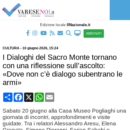
Edizione locale
IlNazionale.it
ABBONATI
CULTURA
-
10 giugno 2026
, 15:24
I Dialoghi del Sacro Monte tornano
con una riflessione sull’ascolto:
«Dove non c’è dialogo subentrano le
armi»
Condividi
Facebook
X
WhatsApp
Email
Sabato 20 giugno alla Casa Museo Pogliaghi una
giornata di incontri, approfondimenti e visite
guidate. Tra i relatori Alessandro Aresu, Elena
Granata, Simone Pieranni, Farian Sabahi e