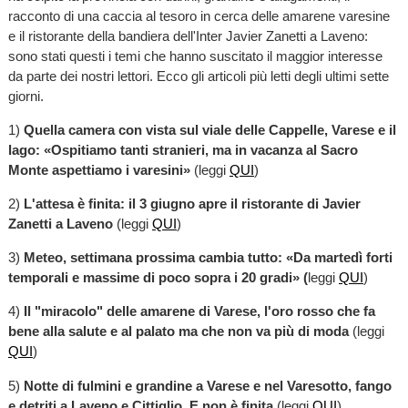
racconto di una caccia al tesoro in cerca delle amarene varesine
e il ristorante della bandiera dell'Inter Javier Zanetti a Laveno:
sono stati questi i temi che hanno suscitato il maggior interesse
da parte dei nostri lettori. Ecco gli articoli più letti degli ultimi sette
giorni.
1)
Quella camera con vista sul viale delle Cappelle, Varese e il
lago: «Ospitiamo tanti stranieri, ma in vacanza al Sacro
Monte aspettiamo i varesini»
(leggi
QUI
)
2)
L'attesa è finita: il 3 giugno apre il ristorante di Javier
Zanetti a Laveno
(leggi
QUI
)
3)
Meteo, settimana prossima cambia tutto: «Da martedì forti
temporali e massime di poco sopra i 20 gradi» (
leggi
QUI
)
4)
Il "miracolo" delle amarene di Varese, l'oro rosso che fa
bene alla salute e al palato ma che non va più di moda
(leggi
QUI
)
5)
Notte di fulmini e grandine a Varese e nel Varesotto, fango
e detriti a Laveno e Cittiglio. E non è finita
(leggi
QUI
)