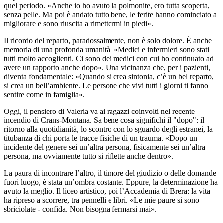
quel periodo. «Anche io ho avuto la polmonite, ero tutta scoperta,
senza pelle. Ma poi è andato tutto bene, le ferite hanno cominciato a
migliorare e sono riuscita a rimettermi in piedi».
Il ricordo del reparto, paradossalmente, non è solo dolore. È anche
memoria di una profonda umanità. «Medici e infermieri sono stati
tutti molto accoglienti. Ci sono dei medici con cui ho continuato ad
avere un rapporto anche dopo». Una vicinanza che, per i pazienti,
diventa fondamentale: «Quando si crea sintonia, c’è un bel reparto,
si crea un bell’ambiente. Le persone che vivi tutti i giorni ti fanno
sentire come in famiglia».
Oggi, il pensiero di Valeria va ai ragazzi coinvolti nel recente
incendio di Crans-Montana. Sa bene cosa significhi il "dopo": il
ritorno alla quotidianità, lo scontro con lo sguardo degli estranei, la
titubanza di chi porta le tracce fisiche di un trauma. «Dopo un
incidente del genere sei un’altra persona, fisicamente sei un’altra
persona, ma ovviamente tutto si riflette anche dentro».
La paura di incontrare l’altro, il timore del giudizio o delle domande
fuori luogo, è stata un’ombra costante. Eppure, la determinazione ha
avuto la meglio. Il liceo artistico, poi l’Accademia di Brera: la vita
ha ripreso a scorrere, tra pennelli e libri. «Le mie paure si sono
sbriciolate - confida. Non bisogna fermarsi mai».