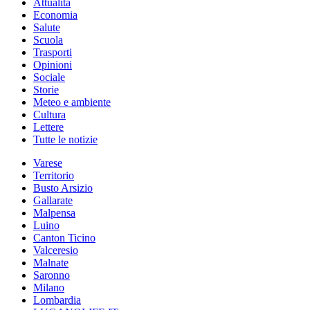
Attualità
Economia
Salute
Scuola
Trasporti
Opinioni
Sociale
Storie
Meteo e ambiente
Cultura
Lettere
Tutte le notizie
Varese
Territorio
Busto Arsizio
Gallarate
Malpensa
Luino
Canton Ticino
Valceresio
Malnate
Saronno
Milano
Lombardia