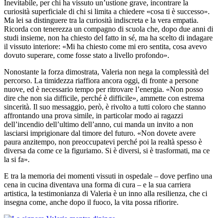
Inevitabile, per chi ha vissuto un’ustione grave, incontrare la
curiosità superficiale di chi si limita a chiedere «cosa ti è successo».
Ma lei sa distinguere tra la curiosità indiscreta e la vera empatia.
Ricorda con tenerezza un compagno di scuola che, dopo due anni di
studi insieme, non ha chiesto del fatto in sé, ma ha scelto di indagare
il vissuto interiore: «Mi ha chiesto come mi ero sentita, cosa avevo
dovuto superare, come fosse stato a livello profondo».
Nonostante la forza dimostrata, Valeria non nega la complessità del
percorso. La timidezza riaffiora ancora oggi, di fronte a persone
nuove, ed è necessario tempo per ritrovare l’energia. «Non posso
dire che non sia difficile, perché è difficile», ammette con estrema
sincerità. Il suo messaggio, però, è rivolto a tutti coloro che stanno
affrontando una prova simile, in particolar modo ai ragazzi
dell’incendio dell’ultimo dell’anno, cui manda un invito a non
lasciarsi imprigionare dal timore del futuro. «Non dovete avere
paura anzitempo, non preoccupatevi perché poi la realtà spesso è
diversa da come ce la figuriamo. Si è diversi, si è trasformati, ma ce
la si fa».
E tra la memoria dei momenti vissuti in ospedale – dove perfino una
cena in cucina diventava una forma di cura – e la sua carriera
artistica, la testimonianza di Valeria è un inno alla resilienza, che ci
insegna come, anche dopo il fuoco, la vita possa rifiorire.