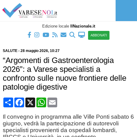
Edizione locale
IlNazionale.it
ABBONATI
SALUTE
-
28 maggio 2026
, 10:27
“Argomenti di Gastroenterologia
2026”: a Varese specialisti a
confronto sulle nuove frontiere delle
patologie digestive
Condividi
Facebook
X
WhatsApp
Email
Il convegno in programma alle Ville Ponti sabato 6
giugno, vedrà la partecipazione di autorevoli
specialisti provenienti da ospedali lombardi,
IRCCS e Università, in un confronto