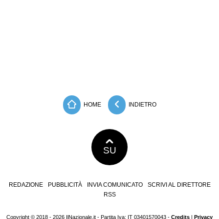
HOME
INDIETRO
SU
REDAZIONE
PUBBLICITÀ
INVIA COMUNICATO
SCRIVI AL DIRETTORE
RSS
Copyright © 2018 - 2026 IlNazionale.it - Partita Iva: IT 03401570043 -
Credits
|
Privacy