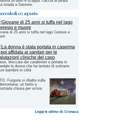
pona un’auto e scappa: caccia al pirata
la strada a Saronno
ercoledì 05 agosto
vane di 25 anni si tuffa nel lago Ceresio e
ore
ese, bloccata dai carabinieri e portata in
edale la donna che ha tentato di sottrarre
uni bambini in città
O. Furgone si ribalta sulla
emontana: un ferito e
ostrada chiusa per un'ora
Leggi le ultime di: Cronaca