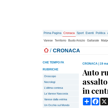
Prima Pagina
Cronaca
Sport
Eventi
Politica
Varese
Territorio
Busto Arsizio
Gallarate
Malp
/
CRONACA
CHE TEMPO FA
CRONACA
|
19 ma
Auto ru
RUBRICHE
Oroscopo
assalto
Necrologi
in cent
L'ultima contesa
La Varese Nascosta
Condividi
Face
Varese dalla vetrina
Un Occhio sul Mondo