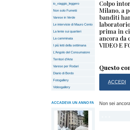
Colpo intor
io_viaggio_leggero
Milano, a p
Non solo Fumetti
banditi ha
Varese in Verde
laboratori
Le interviste di Mauro Cento
prima in ci
La lente sui quartieri
ancora da q
La camminata
VIDEO E F
I più letti della settimana
L'Angolo del Consumatore
Territori d'Arte
Questo con
Varese per Rodari
Diario di Bordo
Fotogallery
ACCEDI
Videogallery
ACCADEVA UN ANNO FA
Non sei ancor