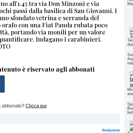
no all’1.45 tra via Don Minzoni e via
Ma
ochi passi dalla basilica di San Giovanni. I
nno sfondato vetrina e serranda del
o orafo con una Fiat Panda rubata poco
ttà, portando via monili per un valore
uantificare. Indagano i carabinieri.
Ten
OTO
due
Sve
Ang
ind
tenuto è riservato agli abbonati
Mor
ara
Spa
a abbonato?
Clicca qui
Bus
bot
Redazione