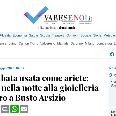
Edizione locale
IlNazionale.it
Attualità
Economia
Salute
Scuola
Trasporti
Opinioni
Sociale
Storie
Meteo e
ensa
Luino
Canton Ticino
Valceresio
Malnate
Saronno
Milano
Lombardia
L
ggio 2026, 09:59
IN B
bata usata come ariete:
g
Sal
 nella notte alla gioielleria
Sa
ro a Busto Arsizio
book
X
Print
WhatsApp
Email
Me
l'u