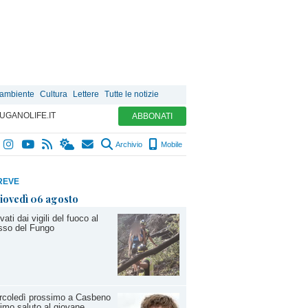
 ambiente
Cultura
Lettere
Tutte le notizie
UGANOLIFE.IT
ABBONATI
Archivio
Mobile
REVE
iovedì 06 agosto
vati dai vigili del fuoco al
sso del Fungo
rcoledì prossimo a Casbeno
ltimo saluto al giovane