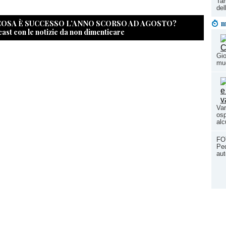
Tam
del
 COSA È SUCCESSO L’ANNO SCORSO AD AGOSTO?
m
cast con le notizie da non dimenticare
Gio
mu
Var
osp
alc
FOT
Ped
aut