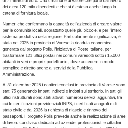
di 7 miliardi di euro. Una creazione di valore che parte dal lavoro
dei circa 120 mila dipendenti e che si è estesa anche lungo la
catena di fornitura locale.
Numeri che confermano la capacità dell’azienda di creare valore
per le comunità locali, soprattutto quelle più piccole, e per l’intero
sistema produttivo della regione. Particolarmente significativa, è
stata nel 2025 in provincia di Varese la ricaduta economica
generata dal progetto
Polis, l’iniziativa di Poste Italiane, per
trasformare 121 uffici postali nei comuni varesotti sotto i 15.000
abitanti in veri e propri sportelli unici, dove accedere in modo
semplice e diretto anche ai servizi della Pubblica
Amministrazione.
Al 31 dicembre 2025 i cantieri conclusi in provincia di Varese sono
stati 75 generando impatti indiretti e indotti sul territorio. In tutti gli
uffici ristrutturati sono stati attivati numerosi servizi aggiuntivi, tra
cui le certificazioni previdenziali INPS, i certificati anagrafi e di
stato civile e dal 2026 la richiesta di rilascio e rinnovo dei
passaporti. Il progetto Polis prevede anche la realizzazione di aree
di lavoro condiviso dedicata ad aziende, professionisti e cittadini