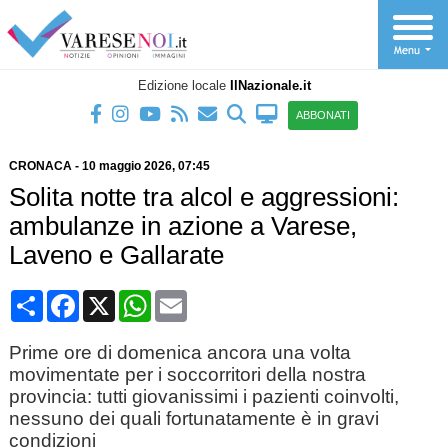
Edizione locale
IlNazionale.it
ABBONATI
CRONACA
-
10 maggio 2026
, 07:45
Solita notte tra alcol e aggressioni:
ambulanze in azione a Varese,
Laveno e Gallarate
Condividi
Facebook
X
WhatsApp
Email
Prime ore di domenica ancora una volta
movimentate per i soccorritori della nostra
provincia: tutti giovanissimi i pazienti coinvolti,
nessuno dei quali fortunatamente è in gravi
condizioni