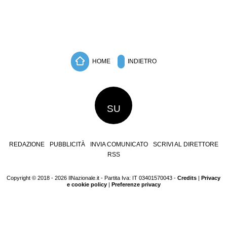
HOME
INDIETRO
SU
REDAZIONE
PUBBLICITÀ
INVIA COMUNICATO
SCRIVI AL DIRETTORE
RSS
Copyright © 2018 - 2026 IlNazionale.it - Partita Iva: IT 03401570043 -
Credits
|
Privacy
e cookie policy
|
Preferenze privacy