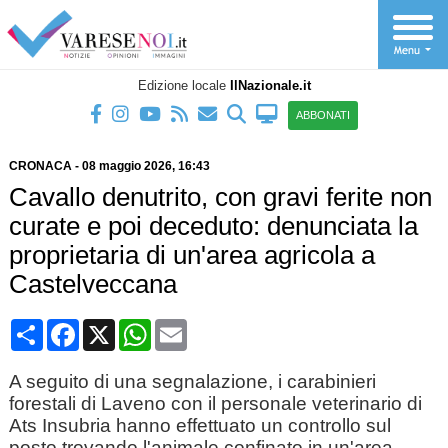
Edizione locale
IlNazionale.it
ABBONATI
CRONACA
-
08 maggio 2026
, 16:43
Cavallo denutrito, con gravi ferite non
curate e poi deceduto: denunciata la
proprietaria di un'area agricola a
Castelveccana
Condividi
Facebook
X
WhatsApp
Email
A seguito di una segnalazione, i carabinieri
forestali di Laveno con il personale veterinario di
Ats Insubria hanno effettuato un controllo sul
posto trovando l'animale confinato in un'area