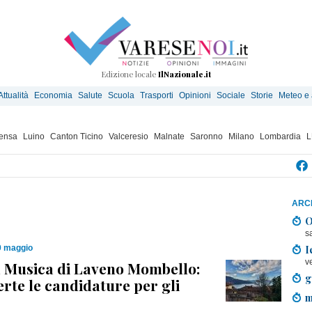
Edizione locale
IlNazionale.it
Attualità
Economia
Salute
Scuola
Trasporti
Opinioni
Sociale
Storie
Meteo e
ensa
Luino
Canton Ticino
Valceresio
Malnate
Saronno
Milano
Lombardia
L
ARCH
O
s
I
9 maggio
v
a Musica di Laveno Mombello:
g
rte le candidature per gli
m