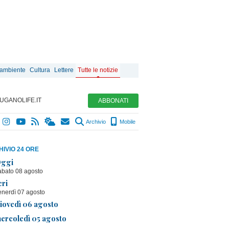
 ambiente
Cultura
Lettere
Tutte le notizie
UGANOLIFE.IT
ABBONATI
Archivio
Mobile
IVIO 24 ORE
ggi
abato 08 agosto
eri
enerdì 07 agosto
iovedì 06 agosto
ercoledì 05 agosto