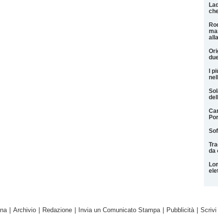
Lad
che
Rod
man
all
Ori
due
I pi
nel
Sol
del
Car
Por
Sof
Tra
da 
Lom
ele
ina
|
Archivio
|
Redazione
|
Invia un Comunicato Stampa
|
Pubblicità
|
Scrivi