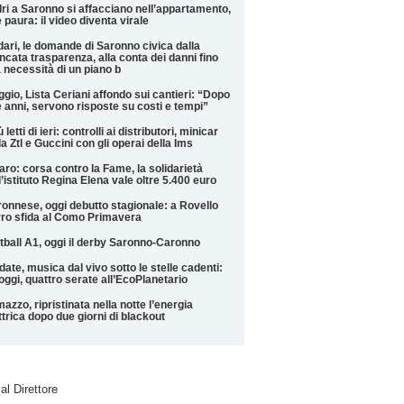
ri a Saronno si affacciano nell’appartamento,
 paura: il video diventa virale
ari, le domande di Saronno civica dalla
cata trasparenza, alla conta dei danni fino
a necessità di un piano b
ggio, Lista Ceriani affondo sui cantieri: “Dopo
 anni, servono risposte su costi e tempi”
ù letti di ieri: controlli ai distributori, minicar
la Ztl e Guccini con gli operai della Ims
aro: corsa contro la Fame, la solidarietà
l’istituto Regina Elena vale oltre 5.400 euro
onnese, oggi debutto stagionale: a Rovello
ro sfida al Como Primavera
tball A1, oggi il derby Saronno-Caronno
date, musica dal vivo sotto le stelle cadenti:
oggi, quattro serate all’EcoPlanetario
azzo, ripristinata nella notte l’energia
ttrica dopo due giorni di blackout
 al Direttore