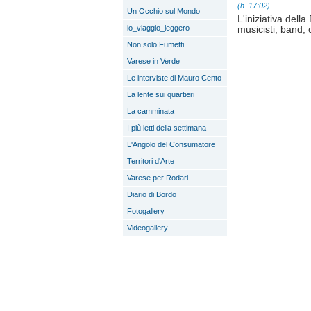
(h. 17:02)
Un Occhio sul Mondo
L'iniziativa del
io_viaggio_leggero
musicisti, band, c
Non solo Fumetti
Varese in Verde
Le interviste di Mauro Cento
La lente sui quartieri
La camminata
I più letti della settimana
L'Angolo del Consumatore
Territori d'Arte
Varese per Rodari
Diario di Bordo
Fotogallery
Videogallery