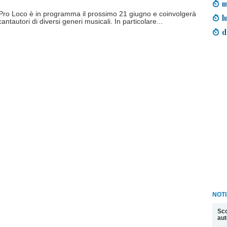
m
la Pro Loco è in programma il prossimo 21 giugno e coinvolgerà
l
antautori di diversi generi musicali. In particolare...
d
NOT
Sco
aut