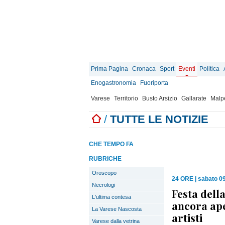
Prima Pagina
Cronaca
Sport
Eventi
Politica
Enogastronomia
Fuoriporta
Varese
Territorio
Busto Arsizio
Gallarate
Malp
/
TUTTE LE NOTIZIE
CHE TEMPO FA
RUBRICHE
Oroscopo
24 ORE
|
sabato 0
Necrologi
Festa dell
L'ultima contesa
ancora ape
La Varese Nascosta
artisti
Varese dalla vetrina