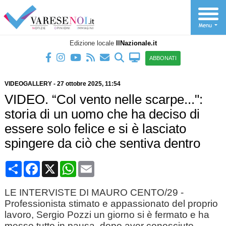
Edizione locale
IlNazionale.it
ABBONATI
VIDEOGALLERY
-
27 ottobre 2025
, 11:54
VIDEO. “Col vento nelle scarpe...":
storia di un uomo che ha deciso di
essere solo felice e si è lasciato
spingere da ciò che sentiva dentro
Condividi
Facebook
X
WhatsApp
Email
LE INTERVISTE DI MAURO CENTO/29 -
Professionista stimato e appassionato del proprio
lavoro, Sergio Pozzi un giorno si è fermato e ha
messo tutto in pausa, dopo aver conosciuto