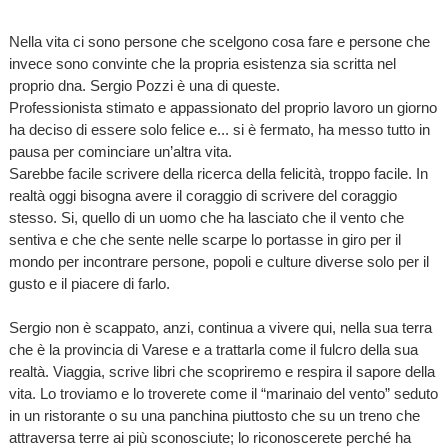
Nella vita ci sono persone che scelgono cosa fare e persone che
invece sono convinte che la propria esistenza sia scritta nel
proprio dna. Sergio Pozzi è una di queste.
Professionista stimato e appassionato del proprio lavoro un giorno
ha deciso di essere solo felice e... si è fermato, ha messo tutto in
pausa per cominciare un’altra vita.
Sarebbe facile scrivere della ricerca della felicità, troppo facile. In
realtà oggi bisogna avere il coraggio di scrivere del coraggio
stesso. Si, quello di un uomo che ha lasciato che il vento che
sentiva e che che sente nelle scarpe lo portasse in giro per il
mondo per incontrare persone, popoli e culture diverse solo per il
gusto e il piacere di farlo.
Sergio non è scappato, anzi, continua a vivere qui, nella sua terra
che è la provincia di Varese e a trattarla come il fulcro della sua
realtà. Viaggia, scrive libri che scopriremo e respira il sapore della
vita. Lo troviamo e lo troverete come il “marinaio del vento” seduto
in un ristorante o su una panchina piuttosto che su un treno che
attraversa terre ai più sconosciute; lo riconoscerete perché ha