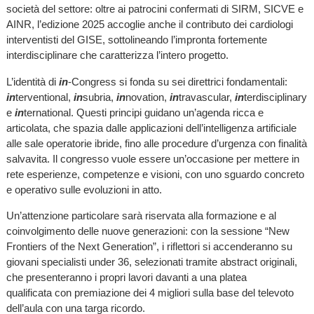
società del settore: oltre ai patrocini confermati di SIRM, SICVE e
AINR, l’edizione 2025 accoglie anche il contributo dei cardiologi
interventisti del GISE, sottolineando l’impronta fortemente
interdisciplinare che caratterizza l’intero progetto.
L’identità di
in
-Congress si fonda su sei direttrici fondamentali:
in
terventional,
in
subria,
in
novation,
in
travascular,
in
terdisciplinary
e
in
ternational. Questi principi guidano un’agenda ricca e
articolata, che spazia dalle applicazioni dell’intelligenza artificiale
alle sale operatorie ibride, fino alle procedure d’urgenza con finalità
salvavita. Il congresso vuole essere un’occasione per mettere in
rete esperienze, competenze e visioni, con uno sguardo concreto
e operativo sulle evoluzioni in atto.
Un’attenzione particolare sarà riservata alla formazione e al
coinvolgimento delle nuove generazioni: con la sessione “New
Frontiers of the Next Generation”, i riflettori si accenderanno su
giovani specialisti under 36, selezionati tramite abstract originali,
che presenteranno i propri lavori davanti a una platea
qualificata con premiazione dei 4 migliori sulla base del televoto
dell’aula con una targa ricordo.