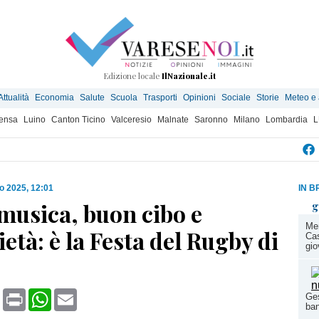
Edizione locale
IlNazionale.it
Attualità
Economia
Salute
Scuola
Trasporti
Opinioni
Sociale
Storie
Meteo e
ensa
Luino
Canton Ticino
Valceresio
Malnate
Saronno
Milano
Lombardia
L
o 2025, 12:01
IN B
musica, buon cibo e
g
Mer
ietà: è la Festa del Rugby di
Cas
gio
book
X
Print
WhatsApp
Email
Ges
ba