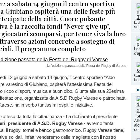
12 a sabato 14 giugno il centro sportivo
 a Giubiano ospiterà una delle feste più
rtecipate della città. Cuore pulsante
E a
iva è la raccolta fondi "Never give up",
sem
 giocatori scomparsi, per tener viva la loro
traverso azioni concrete a sostegno di
ociali. Il programma completo
Lar
d'a
Un'edizione passata della Festa del Rugby di Varese
Car
dì 12 giugno a sabato 14 giugno, il centro sportivo "Aldo
fini
ere varesino di Giubiano, ospiterà l’attesissima Festa del
m
 ricco di sport, musica e buon cibo. Giunta alla sua 22esima
nifestazione, organizzata da A.S.D Rugby Varese e patrocinata
ese, ha in serbo tantissimi ospiti e iniziative.
attesa da tutta la cittadinanza - ha dichiarato il presidente
All
eri, presidente di A.S.D. Rugby Varese
- avremo tanta
alc
sot
a, il rugby, tornei e banco gastronomico. Rugby Varese tiene,
iative solidali, infatti venderemo delle magliette con il nostro