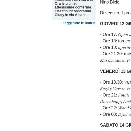
Nino Bixio.
Ora le ultime,
attesissime conferme.
I Mastini ricorderanno
Di seguito, il 
Giusy in via Albani
Leggi tutte le notizie
GIOVEDÌ 12 G
- Ore 17: 𝑂𝑝𝑒𝑛 𝑑𝑎
- Ore 18: torneo 𝑈18 
- Ore 19: 𝑎𝑝𝑒𝑟𝑖𝑡𝑖𝑣
- Ore 21.30: musica di 4
𝑀𝑎𝑟𝑠ℎ𝑚𝑎𝑙𝑙𝑜𝑤, 𝑃𝑖𝑠
VENERDÌ 13 G
- Ore 18.30: 𝑉𝐼𝐼
𝑅𝑢𝑔𝑏𝑦 𝑉𝑎𝑟𝑒𝑠𝑒 
- Ore 21: 𝐹𝑖𝑛𝑎𝑙𝑒 𝑅
𝐷𝑜𝑧𝑒𝑛ℎ𝑎𝑝𝑝, 𝐿𝑜𝑐𝑘𝑠
- Ore 22: 𝑊𝑜𝑜𝑑𝑆𝑡𝑜𝑐
- Ore 00: 𝐷𝑗𝑠𝑒𝑡 𝑎 𝑐
SABATO 14 G