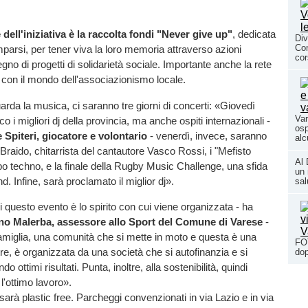
dell'iniziativa è la raccolta fondi "Never give up"
, dedicata
Div
Com
mparsi, per tener viva la loro memoria attraverso azioni
co
gno di progetti di solidarietà sociale. Importante anche la rete
i con il mondo dell'associazionismo locale.
arda la musica, ci saranno tre giorni di concerti: «Giovedì
Var
co i migliori dj della provincia, ma anche ospiti internazionali -
osp
Spiteri, giocatore e volontario
- venerdì, invece, saranno
alc
Braido, chitarrista del cantautore Vasco Rossi, i "Mefisto
Al 
o techno, e la finale della Rugby Music Challenge, una sfida
un 
nd. Infine, sarà proclamato il miglior dj».
sal
i questo evento è lo spirito con cui viene organizzata - ha
ano Malerba, assessore allo Sport del Comune di Varese
-
 famiglia, una comunità che si mette in moto e questa è una
FO
tre, è organizzata da una società che si autofinanzia e si
dop
o ottimi risultati. Punta, inoltre, alla sostenibilità, quindi
l'ottimo lavoro».
, sarà plastic free. Parcheggi convenzionati in via Lazio e in via