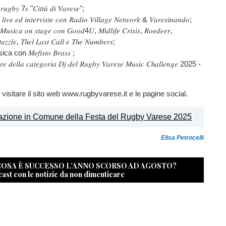
𝑔𝑏𝑦 7𝑠 "𝐶𝑖𝑡𝑡𝑎̀ 𝑑𝑖 𝑉𝑎𝑟𝑒𝑠𝑒";
𝑣𝑒 𝑒𝑑 𝑖𝑛𝑡𝑒𝑟𝑣𝑖𝑠𝑡𝑒 𝑐𝑜𝑛 𝑅𝑎𝑑𝑖𝑜 𝑉𝑖𝑙𝑙𝑎𝑔𝑒 𝑁𝑒𝑡𝑤𝑜𝑟𝑘 & 𝑉𝑎𝑟𝑒𝑠𝑖𝑛𝑎𝑛𝑑𝑜;
𝑖𝑐𝑎 𝑜𝑛 𝑠𝑡𝑎𝑔𝑒 𝑐𝑜𝑛 𝐺𝑜𝑜𝑑4𝑈, 𝑀𝑖𝑑𝑙𝑖𝑓𝑒 𝐶𝑟𝑖𝑠𝑖𝑠, 𝑅𝑜𝑒𝑑𝑒𝑒𝑟,
𝑧𝑙𝑒, 𝑇ℎ𝑒𝑙 𝐿𝑎𝑠𝑡 𝐶𝑎𝑙𝑙 𝑒 𝑇ℎ𝑒 𝑁𝑢𝑚𝑏𝑒𝑟𝑠;
on 𝑀𝑒𝑓𝑖𝑠𝑡𝑜 𝐵𝑟𝑎𝑠𝑠 ;
 𝑑𝑒𝑙𝑙𝑎 𝑐𝑎𝑡𝑒𝑔𝑜𝑟𝑖𝑎 𝐷𝑗 𝑑𝑒𝑙 𝑅𝑢𝑔𝑏𝑦 𝑉𝑎𝑟𝑒𝑠𝑒 𝑀𝑢𝑠𝑖𝑐 𝐶ℎ𝑎𝑙𝑙𝑒𝑛𝑔𝑒 2025 -
 visitare il sito web www.rugbyvarese.it e le pagine social.
Elisa Petrocelli
 COSA È SUCCESSO L’ANNO SCORSO AD AGOSTO?
cast con le notizie da non dimenticare