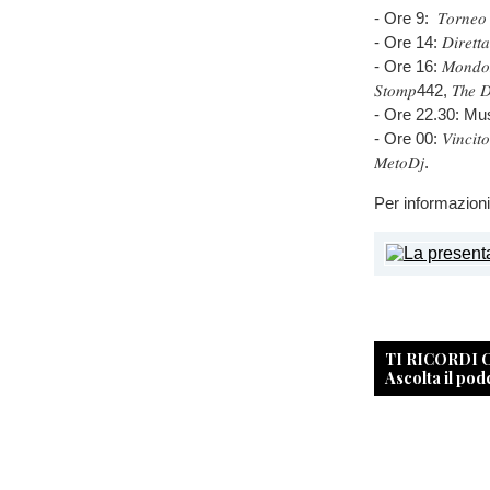
- Ore 9: 𝑇𝑜𝑟𝑛𝑒𝑜 𝑟𝑢
- Ore 14: 𝐷𝑖𝑟𝑒𝑡𝑡𝑎 𝑙𝑖
- Ore 16: 𝑀𝑜𝑛𝑑𝑜𝑀𝑢𝑠
𝑆𝑡𝑜𝑚𝑝442, 𝑇ℎ𝑒 𝐷𝑎
- Ore 22.30: Musica c
- Ore 00: 𝑉𝑖𝑛𝑐𝑖𝑡𝑜𝑟
𝑀𝑒𝑡𝑜𝐷𝑗.
Per informazioni
TI RICORDI
Ascolta il pod