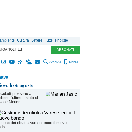
 ambiente
Cultura
Lettere
Tutte le notizie
UGANOLIFE.IT
ABBONATI
Archivio
Mobile
REVE
iovedì 06 agosto
coledì prossimo a
beno l'ultimo saluto al
vane Marian
tione dei rifiuti a Varese: ecco il nuovo
ndo