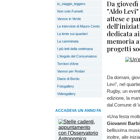
Da giovedì 
io_viaggio_leggero
"Aldo Levi"
Non solo Fumetti
attese e pa
Varese in Verde
dell'iniziat
Le interviste di Mauro Cento
dedicata ai
La lente sui quartieri
memoria at
La camminata
progetti s
I più letti della settimana
L'Angolo del Consumatore
Territori d'Arte
Varese per Rodari
Da domani, giove
Diario di Bordo
Levi", nel quarti
Fotogallery
Rugby, un evento
Videogallery
edizione, la ma
dal Comune di Var
ACCADEVA UN ANNO FA
«Una festa molto 
Giovanni Barbi
bellissima music
inoltre, alle iniz