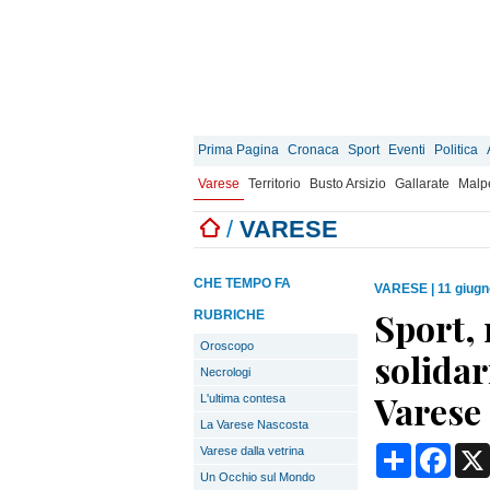
Prima Pagina
Cronaca
Sport
Eventi
Politica
Varese
Territorio
Busto Arsizio
Gallarate
Malp
/
VARESE
CHE TEMPO FA
VARESE
|
11 giugn
Sport, 
RUBRICHE
Oroscopo
solidar
Necrologi
Varese
L'ultima contesa
La Varese Nascosta
Condividi
Face
Varese dalla vetrina
Un Occhio sul Mondo