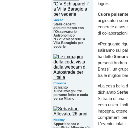
logo».
Cuore pulsante 
ai giocatori sco
Varese
Stelle cadenti,
concrete a soste
appuntamento con
l'Osservatorio
di collaborazion
Astronomico
“G.V.Schiaparelli” a
Villa Baragiola per
«Per quanto rigu
vederle
saliranno sul pal
ha detto
Simone 
presenti Andrea 
Brass", un grupp
tra le migliori ba
Cronaca
«La cosa bella d
Schianto
sull'Autolaghi: tre
dichiarato S
tef
persone ferite e coda
Si tratta di una
verso Milano
cosa unica. Inol
impegna, ottenend
complimenti per 
Hockey
L'evento, infatti
Appartenenza e
sacrificio: Allevato c'è.