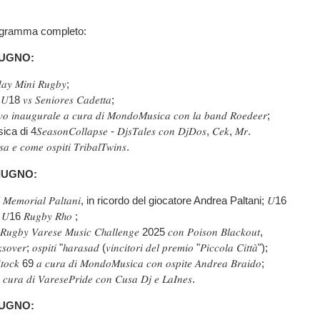
programma completo:
IUGNO:
 𝑀𝑖𝑛𝑖 𝑅𝑢𝑔𝑏𝑦;
𝑠 𝑆𝑒𝑛𝑖𝑜𝑟𝑒𝑠 𝐶𝑎𝑑𝑒𝑡𝑡𝑎;
 𝑖𝑛𝑎𝑢𝑔𝑢𝑟𝑎𝑙𝑒 𝑎 𝑐𝑢𝑟𝑎 𝑑𝑖 𝑀𝑜𝑛𝑑𝑜𝑀𝑢𝑠𝑖𝑐𝑎 𝑐𝑜𝑛 𝑙𝑎 𝑏𝑎𝑛𝑑 𝑅𝑜𝑒𝑑𝑒𝑒𝑟;
𝑆𝑒𝑎𝑠𝑜𝑛𝐶𝑜𝑙𝑙𝑎𝑝𝑠𝑒 - 𝐷𝑗𝑠𝑇𝑎𝑙𝑒𝑠 𝑐𝑜𝑛 𝐷𝑗𝐷𝑜𝑠, 𝐶𝑒𝑘, 𝑀𝑟.
𝑎 𝑒 𝑐𝑜𝑚𝑒 𝑜𝑠𝑝𝑖𝑡𝑖 𝑇𝑟𝑖𝑏𝑎𝑙𝑇𝑤𝑖𝑛𝑠.
IUGNO:
 𝑀𝑒𝑚𝑜𝑟𝑖𝑎𝑙 𝑃𝑎𝑙𝑡𝑎𝑛𝑖, in ricordo del giocatore Andrea Paltani; 𝑈16
𝑠 𝑈16 𝑅𝑢𝑔𝑏𝑦 𝑅ℎ𝑜 ;
𝑔𝑏𝑦 𝑉𝑎𝑟𝑒𝑠𝑒 𝑀𝑢𝑠𝑖𝑐 𝐶ℎ𝑎𝑙𝑙𝑒𝑛𝑔𝑒 2025 𝑐𝑜𝑛 𝑃𝑜𝑖𝑠𝑜𝑛 𝐵𝑙𝑎𝑐𝑘𝑜𝑢𝑡,
𝑣𝑒𝑟; 𝑜𝑠𝑝𝑖𝑡𝑖 "ℎ𝑎𝑟𝑎𝑠𝑎𝑑 (𝑣𝑖𝑛𝑐𝑖𝑡𝑜𝑟𝑖 𝑑𝑒𝑙 𝑝𝑟𝑒𝑚𝑖𝑜 "𝑃𝑖𝑐𝑐𝑜𝑙𝑎 𝐶𝑖𝑡𝑡𝑎̀");
𝑘 69 𝑎 𝑐𝑢𝑟𝑎 𝑑𝑖 𝑀𝑜𝑛𝑑𝑜𝑀𝑢𝑠𝑖𝑐𝑎 𝑐𝑜𝑛 𝑜𝑠𝑝𝑖𝑡𝑒 𝐴𝑛𝑑𝑟𝑒𝑎 𝐵𝑟𝑎𝑖𝑑𝑜;
𝑟𝑎 𝑑𝑖 𝑉𝑎𝑟𝑒𝑠𝑒𝑃𝑟𝑖𝑑𝑒 𝑐𝑜𝑛 𝐶𝑢𝑠𝑎 𝐷𝑗 𝑒 𝐿𝑎𝐼𝑛𝑒𝑠.
IUGNO: