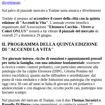
Sul palco di piazzale mercato a Tradate tanta musica e divertimento
Tradate si prepara ad
accendere il cuore della città con la quinta
edizione di "Accendi la Vita"
. L'annuale evento benefico
organizzato dall’Associazione
"Eleonora Cocchia - Vivere a
Colori ONLUS"
tornerà a far vibrare
il piazzale del mercato
da
venerdì 27 a domenica 29 giugno.
IL PROGRAMMA DELLA QUINTA EDIZIONE
DI "ACCENDI LA VITA"
Tre giornate intense, ricche di emozioni e appuntamenti pensati
per tutta la famiglia, con una missione fondamentale
: sostenere
la ricerca contro i tumori pediatrici, con particolare attenzione alla
patologia che ha colpito Eleonora (DIPG, Glioma Pontino del
tronco encefalico), quanto anche diffondere e sensibilizzare dal
punto di vista mediatico e delle Istituzioni una patologia che registra
oggi circa 30 casi all’anno in Italia di giovani in età pediatrica e
adolescenziale e con diagnosi che, eccetto pochi casi, purtroppo non
lasciano scampo.
Nel piazzale del mercato di Tradate, con il duo
Thomas Incontri e
Rossella Di Pierro
come presentatori, si comincia venerdì 27