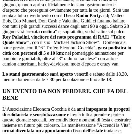
giugno, quando aprirà ufficialmente lo stand gastronomico e
d'asporto che proseguirà ovviamente per tutta la tre giorni. Sarà una
serata a tutto divertimento con il
Disco Radio Party
: i dj Matteo
Epis, Edo Munari, Don Cash e Valentina Guidi ci faranno ballare
con tutti i più grandi successi dance dagli anni 90 a oggi. Sabato 28
giugno sarà "
serata costina
" e, soprattutto, vedrà salire sul palco
Roy Paladini, vincitore del noto programma di RAI1 "Tale e
Quale Show"
, con il suo "Michael Jackson Show". Domenica si
parte presto, con il "6° Trofeo Eleonora Cocchia",
gara podistica in
città con percorsi di 5 e 10 km
; nel pomeriggio animazione per
bambini e gonfiabili, oltre al "3° raduno tradatese" con auto e
camion americani, harley-davidson, moto d'epoca e crazy van.
Lo stand gastronomico sarà aperto
venerdì e sabato dalle 18.30,
mentre domenica dalle 7.30 per la colazione e fino alle 18.
UN EVENTO DA NON PERDERE. CHE FA DEL
BENE
L’Associazione Eleonora Cocchia è da anni
impegnata in progetti
di solidarietà e sensibilizzazione
e invita tutti a prendere parte a
queste giornate speciali, per condividere momenti di festa e costruire
insieme un futuro più colorato. La manifestazione "Accendi la Vita",
ormai diventata un appuntamento fisso dell’estate
tradatese,