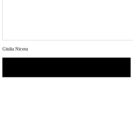
Giulia Nicora
TI RICORDI COSA È SUCCESSO L’ANNO
SCORSO AD AGOSTO?
Ascolta il podcast con le notizie da non dimenticare