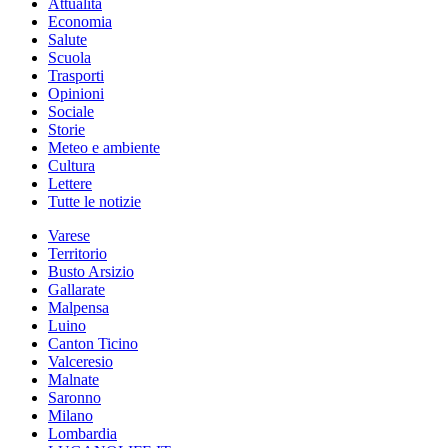
Attualità
Economia
Salute
Scuola
Trasporti
Opinioni
Sociale
Storie
Meteo e ambiente
Cultura
Lettere
Tutte le notizie
Varese
Territorio
Busto Arsizio
Gallarate
Malpensa
Luino
Canton Ticino
Valceresio
Malnate
Saronno
Milano
Lombardia