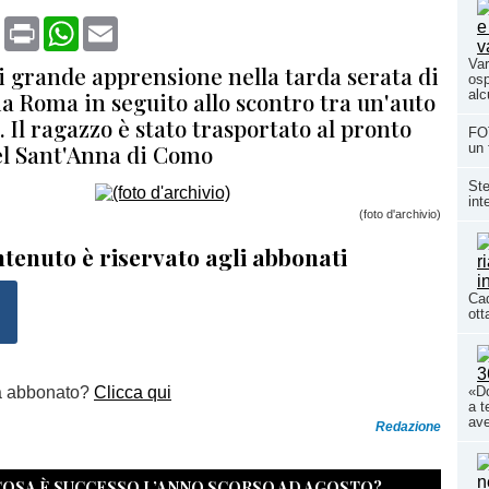
book
X
Print
WhatsApp
Email
Var
 grande apprensione nella tarda serata di
osp
ia Roma in seguito allo scontro tra un'auto
alc
 Il ragazzo è stato trasportato al pronto
FOT
el Sant'Anna di Como
un 
Ste
int
(foto d'archivio)
tenuto è riservato agli abbonati
Cad
ott
a abbonato?
Clicca qui
«Do
a t
ave
Redazione
 COSA È SUCCESSO L’ANNO SCORSO AD AGOSTO?