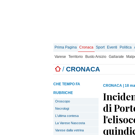
Prima Pagina
Cronaca
Sport
Eventi
Politica
Varese
Territorio
Busto Arsizio
Gallarate
Malp
/
CRONACA
CHE TEMPO FA
CRONACA
|
18 ma
Inciden
RUBRICHE
Oroscopo
di Port
Necrologi
l'eliso
L'ultima contesa
La Varese Nascosta
quindi
Varese dalla vetrina