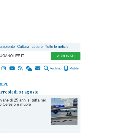
 ambiente
Cultura
Lettere
Tutte le notizie
UGANOLIFE.IT
ABBONATI
Archivio
Mobile
REVE
ercoledì 05 agosto
vane di 25 anni si tuffa nel
o Ceresio e muore