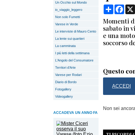
Un Occhio sul Mondo
Condividi
Face
io_viaggio_leggero
Non solo Fumetti
Momenti di
Varese in Verde
sabato in v
Le interviste di Mauro Cento
e una moto.
La lente sui quartieri
soccorso d
La camminata
I più letti della settimana
L'Angolo del Consumatore
Territori d'Arte
Questo con
Varese per Rodari
Diario di Bordo
ACCEDI
Fotogallery
Videogallery
Non sei ancor
ACCADEVA UN ANNO FA
TI RICORDI