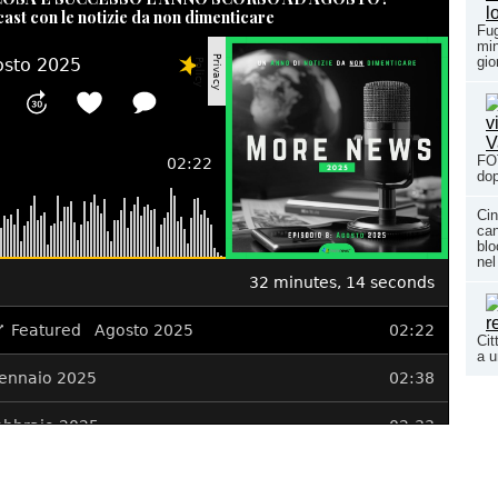
cast con le notizie da non dimenticare
Fug
min
gio
FO
dop
Ci
can
blo
nel
Cit
a u