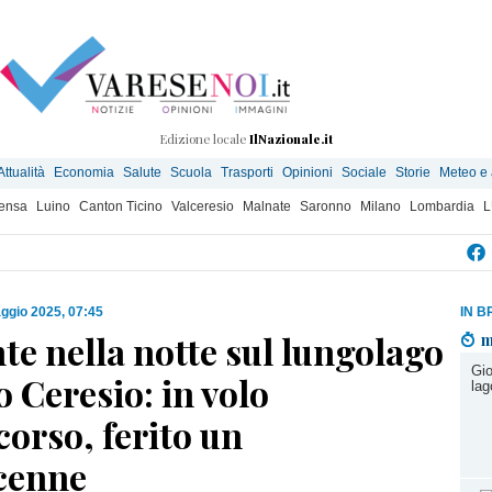
Edizione locale
IlNazionale.it
Attualità
Economia
Salute
Scuola
Trasporti
Opinioni
Sociale
Storie
Meteo e
ensa
Luino
Canton Ticino
Valceresio
Malnate
Saronno
Milano
Lombardia
L
ggio 2025, 07:45
IN B
te nella notte sul lungolago
m
Gio
o Ceresio: in volo
lag
ccorso, ferito un
cenne