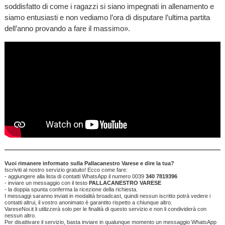
soddisfatto di come i ragazzi si siano impegnati in allenamento e
siamo entusiasti e non vediamo l’ora di disputare l’ultima partita
dell’anno provando a fare il massimo».
Vuoi rimanere informato sulla Pallacanestro Varese e dire la tua?
Iscriviti al nostro servizio gratuito! Ecco come fare:
- aggiungere alla lista di contatti WhatsApp il numero 0039
340 7819396
- inviare un messaggio con il testo
PALLACANESTRO VARESE
- la doppia spunta conferma la ricezione della richiesta.
I messaggi saranno inviati in modalità broadcast, quindi nessun iscritto potrà vedere i
contatti altrui, il vostro anonimato è garantito rispetto a chiunque altro.
VareseNoi.it li utilizzerà solo per le finalità di questo servizio e non li condividerà con
nessun altro.
Per disattivare il servizio, basta inviare in qualunque momento un messaggio WhatsApp