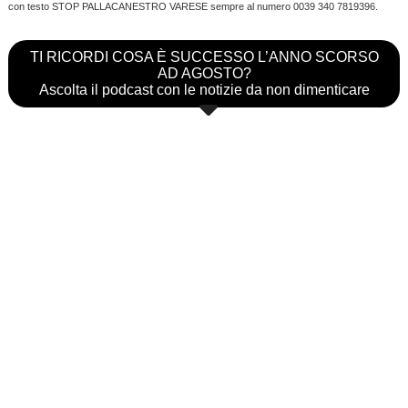
con testo STOP PALLACANESTRO VARESE sempre al numero 0039 340 7819396.
TI RICORDI COSA È SUCCESSO L’ANNO SCORSO
AD AGOSTO?
Ascolta il podcast con le notizie da non dimenticare