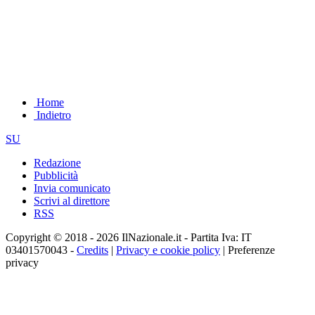
Home
Indietro
SU
Redazione
Pubblicità
Invia comunicato
Scrivi al direttore
RSS
Copyright © 2018 - 2026 IlNazionale.it - Partita Iva: IT
03401570043 -
Credits
|
Privacy e cookie policy
|
Preferenze
privacy