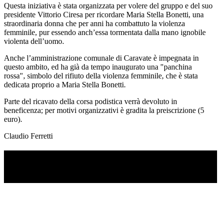
Questa iniziativa è stata organizzata per volere del gruppo e del suo
presidente Vittorio Ciresa per ricordare Maria Stella Bonetti, una
straordinaria donna che per anni ha combattuto la violenza
femminile, pur essendo anch’essa tormentata dalla mano ignobile
violenta dell’uomo.
Anche l’amministrazione comunale di Caravate è impegnata in
questo ambito, ed ha già da tempo inaugurato una "panchina
rossa", simbolo del rifiuto della violenza femminile, che è stata
dedicata proprio a Maria Stella Bonetti.
Parte del ricavato della corsa podistica verrà devoluto in
beneficenza; per motivi organizzativi è gradita la preiscrizione (5
euro).
Claudio Ferretti
TI RICORDI COSA È SUCCESSO L’ANNO
SCORSO AD AGOSTO?
Ascolta il podcast con le notizie da non dimenticare