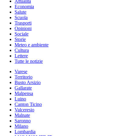
Attualità
Economia
Salute
Scuola
Trasporti
Opinioni
Sociale
Storie
Meteo e ambiente
Cultura
Lettere
Tutte le notizie
Varese
Territorio
Busto Arsizio
Gallarate
Malpensa
Luino
Canton Ticino
Valceresio
Malnate
Saronno
Milano
Lombardia