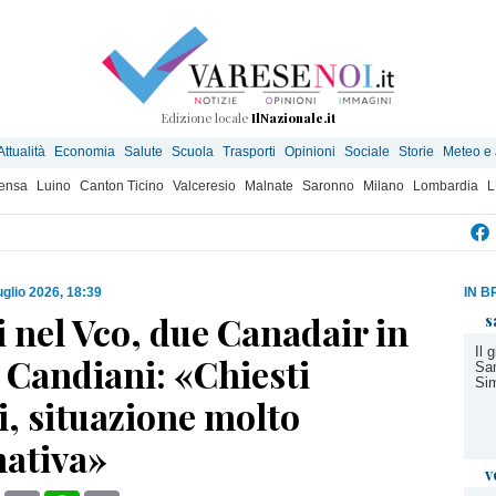
Edizione locale
IlNazionale.it
Attualità
Economia
Salute
Scuola
Trasporti
Opinioni
Sociale
Storie
Meteo e
ensa
Luino
Canton Ticino
Valceresio
Malnate
Saronno
Milano
Lombardia
L
uglio 2026, 18:39
IN B
 nel Vco, due Canadair in
s
Il 
 Candiani: «Chiesti
Sam
Si
i, situazione molto
ativa»
v