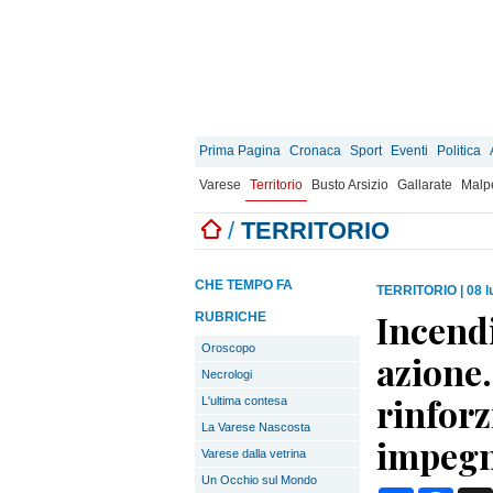
Prima Pagina
Cronaca
Sport
Eventi
Politica
Varese
Territorio
Busto Arsizio
Gallarate
Malp
/
TERRITORIO
CHE TEMPO FA
TERRITORIO
|
08 l
Incendi
RUBRICHE
Oroscopo
azione.
Necrologi
rinforz
L'ultima contesa
La Varese Nascosta
impegn
Varese dalla vetrina
Un Occhio sul Mondo