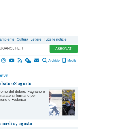
 ambiente
Cultura
Lettere
Tutte le notizie
UGANOLIFE.IT
ABBONATI
Archivio
Mobile
REVE
abato 08 agosto
giorno del dolore. Fagnano e
arate si fermano per
mone e Federico
enerdì 07 agosto