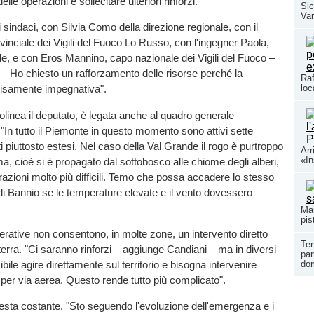
lle operazioni e sollecitare ulteriori rinforzi.
Sic
Var
i sindaci, con Silvia Como della direzione regionale, con il
nciale dei Vigili del Fuoco Lo Russo, con l'ingegner Paola,
ale, e con Eros Mannino, capo nazionale dei Vigili del Fuoco –
– Ho chiesto un rafforzamento delle risorse perché la
Raf
loc
cisamente impegnativa".
ttolinea il deputato, è legata anche al quadro generale
"In tutto il Piemonte in questo momento sono attivi sette
i piuttosto estesi. Nel caso della Val Grande il rogo è purtroppo
Arr
«In
a, cioè si è propagato dal sottobosco alle chiome degli alberi,
azioni molto più difficili. Temo che possa accadere lo stesso
di Bannio se le temperature elevate e il vento dovessero
Man
pis
erative non consentono, in molte zone, un intervento diretto
Ten
terra. "Ci saranno rinforzi – aggiunge Candiani – ma in diversi
par
bile agire direttamente sul territorio e bisogna intervenire
dom
er via aerea. Questo rende tutto più complicato".
resta costante. "Sto seguendo l'evoluzione dell'emergenza e i