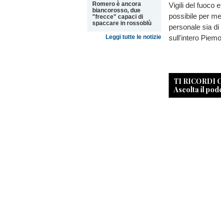
Romero è ancora
Vigili del fuoco
biancorosso, due
possibile per met
"frecce" capaci di
spaccare in rossoblù
personale sia d
sull'intero Piem
Leggi tutte le notizie
TI RICORDI
Ascolta il pod