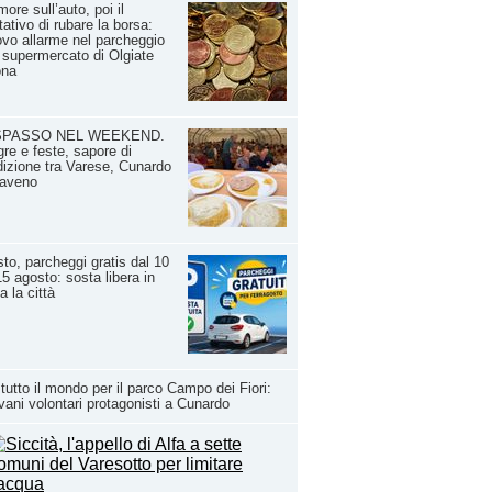
ore sull’auto, poi il
tativo di rubare la borsa:
vo allarme nel parcheggio
 supermercato di Olgiate
ona
SPASSO NEL WEEKEND.
re e feste, sapore di
dizione tra Varese, Cunardo
Laveno
to, parcheggi gratis dal 10
15 agosto: sosta libera in
ta la città
tutto il mondo per il parco Campo dei Fiori:
vani volontari protagonisti a Cunardo