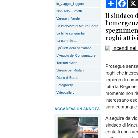
Condividi
Face
io_viaggio_leggero
Non solo Fumetti
Il sindaco
Varese in Verde
l'emergenza
Le interviste di Mauro Cento
spegniment
La lente sui quartieri
roghi attiv
La camminata
I più letti della settimana
L'Angolo del Consumatore
Territori d'Arte
Prosegue senza 
Varese per Rodari
roghi che inter
Diario di Bordo
impiego di uomi
Fotogallery
tutta la Regione,
Videogallery
momento non risu
interessano escl
sarà comunque n
ACCADEVA UN ANNO FA
A seguire da vic
sindaco di Macu
contatti con i ve