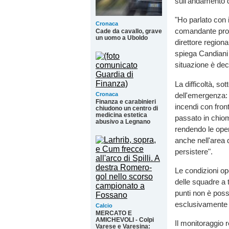
sull'andamento de
"Ho parlato con 
Cronaca
comandante provi
Cade da cavallo, grave
un uomo a Uboldo
direttore region
spiega Candiani 
situazione è de
La difficoltà, so
dell'emergenza: 
Cronaca
Finanza e carabinieri
incendi con front
chiudono un centro di
medicina estetica
passato in chiom
abusivo a Legnano
rendendo le oper
anche nell'area 
persistere".
Le condizioni op
delle squadre a 
punti non è possi
esclusivamente p
Calcio
MERCATO E
AMICHEVOLI - Colpi
Il monitoraggio 
Varese e Varesina: