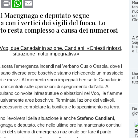
book
X
Print
WhatsApp
Email
Rum
ten
nuo
 di Macugnaga e deputato segue
del
Ol
 con i vertici dei vigili del fuoco. Lo
o resta complesso a causa dei numerosi
i
A 
Sag
tra
e 
sosta l'emergenza incendi nel Verbano Cusio Ossola, dove i
essano diverse aree boschive stanno richiedendo un massiccio
Bus
al 
ni e mezzi. Al momento sono impegnati ben sette Canadair in
tut
 concentrati sulle operazioni di spegnimento dall'alto. Al
ltano coinvolte infrastrutture o abitazioni nel Vco, le fiamme
usivamente aree boschive. Terminata l'azione dei velivoli,
ecessario completare la bonifica e lo spegnimento da terra.
Da 
gio
ino l'evolversi della situazione è anche
Stefano Candiani
,
gnaga e deputato, che nelle ultime ore ha mantenuto continui
rtici del sistema di emergenza nazionale per fare il punto