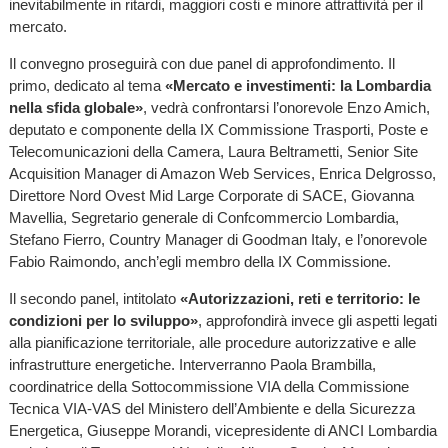
inevitabilmente in ritardi, maggiori costi e minore attrattività per il
mercato.
Il convegno proseguirà con due panel di approfondimento. Il
primo, dedicato al tema
«Mercato e investimenti: la Lombardia
nella sfida globale»
, vedrà confrontarsi l’onorevole Enzo Amich,
deputato e componente della IX Commissione Trasporti, Poste e
Telecomunicazioni della Camera, Laura Beltrametti, Senior Site
Acquisition Manager di Amazon Web Services, Enrica Delgrosso,
Direttore Nord Ovest Mid Large Corporate di SACE, Giovanna
Mavellia, Segretario generale di Confcommercio Lombardia,
Stefano Fierro, Country Manager di Goodman Italy, e l’onorevole
Fabio Raimondo, anch’egli membro della IX Commissione.
Il secondo panel, intitolato
«Autorizzazioni, reti e territorio: le
condizioni per lo sviluppo»
, approfondirà invece gli aspetti legati
alla pianificazione territoriale, alle procedure autorizzative e alle
infrastrutture energetiche. Interverranno Paola Brambilla,
coordinatrice della Sottocommissione VIA della Commissione
Tecnica VIA-VAS del Ministero dell’Ambiente e della Sicurezza
Energetica, Giuseppe Morandi, vicepresidente di ANCI Lombardia