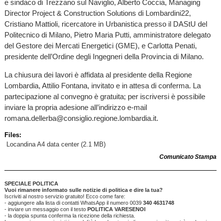
e sindaco di Trezzano sul Naviglio, Alberto Coccia, Managing
Director Project & Construction Solutions di Lombardini22,
Cristiano Mattioli, ricercatore in Urbanistica presso il DAStU del
Politecnico di Milano, Pietro Maria Putti, amministratore delegato
del Gestore dei Mercati Energetici (GME), e Carlotta Penati,
presidente dell’Ordine degli Ingegneri della Provincia di Milano.
La chiusura dei lavori è affidata al presidente della Regione
Lombardia, Attilio Fontana, invitato e in attesa di conferma. La
partecipazione al convegno è gratuita; per iscriversi è possibile
inviare la propria adesione all’indirizzo e-mail
romana.dellerba@consiglio.regione.lombardia.it.
Files:
Locandina A4 data center
(2.1 MB)
Comunicato Stampa
SPECIALE POLITICA
Vuoi rimanere informato sulle notizie di politica e dire la tua?
Iscriviti al nostro servizio gratuito! Ecco come fare:
- aggiungere alla lista di contatti WhatsApp il numero 0039
340 4631748
- inviare un messaggio con il testo
POLITICA VARESENOI
- la doppia spunta conferma la ricezione della richiesta.