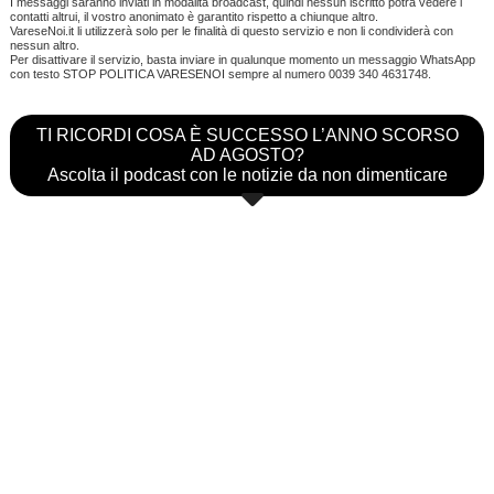
I messaggi saranno inviati in modalità broadcast, quindi nessun iscritto potrà vedere i
contatti altrui, il vostro anonimato è garantito rispetto a chiunque altro.
VareseNoi.it li utilizzerà solo per le finalità di questo servizio e non li condividerà con
nessun altro.
Per disattivare il servizio, basta inviare in qualunque momento un messaggio WhatsApp
con testo STOP POLITICA VARESENOI sempre al numero 0039 340 4631748.
TI RICORDI COSA È SUCCESSO L’ANNO SCORSO
AD AGOSTO?
Ascolta il podcast con le notizie da non dimenticare