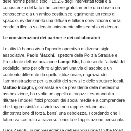
delle norme penali: solo il 15,2% degli intervistati totali è a
conoscenza del fatto che cedere gratuitamente una dose a un
conoscente o a un amico costituisce legalmente un reato di
spaccio, evidenziando una diffusa e fallace convinzione che la
condotta illecita sia legata unicamente allo scambio di denaro.
Le considerazioni dei partner e dei collaboratori
Le attività hanno visto l'apporto operativo di diverse sigle
associative.
Paolo Macchi
, Ispettore della Polizia Stradale e
Presidente dell'associazione
Lampi Blu
, ha descritto l'attività del
sodalizio, nato per offrire ai giovani una via di ascolto e un
confronto differente da quello istituzionale, ringraziando
l'amministrazione per la qualità dei servizi e delle strutture locali.
Matteo Inzaghi
, giornalista e vice presidente della medesima
associazione, ha rivolto un appello ai ragazzi, esortandoli a
rifiutare i modelli fittizi proposti dai social media e a comprendere
che l'aggressività e la violenza non rappresentano una
dimostrazione di forza, bensì una debolezza, ricordando che il
futuro va costruito attraverso l'onestà e l'applicazione personale.
Luca Zanchi
, in rappresentanza dell'associazione On the Road,