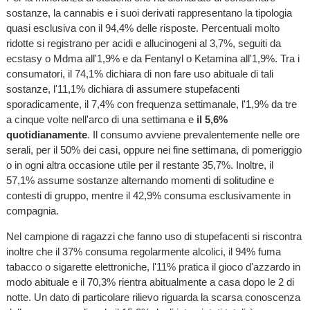
sostanze, la cannabis e i suoi derivati rappresentano la tipologia
quasi esclusiva con il 94,4% delle risposte. Percentuali molto
ridotte si registrano per acidi e allucinogeni al 3,7%, seguiti da
ecstasy o Mdma all'1,9% e da Fentanyl o Ketamina all'1,9%. Tra i
consumatori, il 74,1% dichiara di non fare uso abituale di tali
sostanze, l'11,1% dichiara di assumere stupefacenti
sporadicamente, il 7,4% con frequenza settimanale, l'1,9% da tre
a cinque volte nell'arco di una settimana e
il 5,6%
quotidianamente
. Il consumo avviene prevalentemente nelle ore
serali, per il 50% dei casi, oppure nei fine settimana, di pomeriggio
o in ogni altra occasione utile per il restante 35,7%. Inoltre, il
57,1% assume sostanze alternando momenti di solitudine e
contesti di gruppo, mentre il 42,9% consuma esclusivamente in
compagnia.
Nel campione di ragazzi che fanno uso di stupefacenti si riscontra
inoltre che il 37% consuma regolarmente alcolici, il 94% fuma
tabacco o sigarette elettroniche, l'11% pratica il gioco d'azzardo in
modo abituale e il 70,3% rientra abitualmente a casa dopo le 2 di
notte. Un dato di particolare rilievo riguarda la scarsa conoscenza