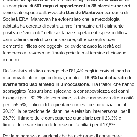
un campione di
591 ragazzi appartenenti a 38 classi superiori
,
sono stati esposti dall'avvocato
Davide Mantovan
per conto di
Società ERA. Mantovan ha evidenziato che la metodologia
adottata ha cercato di destrutturare l'immagine artificialmente
positiva e "vincente" delle sostanze stupefacenti spesso diffusa
dai moderni canali di comunicazione, offrendo agli studenti
elementi di riflessione oggettivi ed evidenziando la realtà del
fenomeno attraverso un filmato proiettato al termine di ciascun
incontro.
Dall'analisi statistica emerge che l'81,4% degli intervistati non ha
mai provato alcun tipo di droga, mentre il
18,6% ha dichiarato di
averne fatto uso almeno in un'occasione
. Tra i fattori che hanno
scoraggiato l'assunzione spiccano la consapevolezza dei danni
biologici per il 62,3% del campione, la totale mancanza di curiosità
per il 55,5%, il rifiuto di frequentare contesti delinquenziali per il
30,1%, la percezione dei danni nelle relazioni interpersonali per il
26,7%, il timore delle conseguenze giudiziarie per il 23,3% e il
timore delle sanzioni o delle reazioni familiari per il 17,8%.
Per la minoranza di studenti che ha dichiarato di consumare