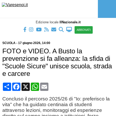
Edizione locale
IlNazionale.it
ABBONATI
SCUOLA
-
17 giugno 2026
, 14:00
FOTO e VIDEO. A Busto la
prevenzione si fa alleanza: la sfida di
"Scuole Sicure" unisce scuola, strada
e carcere
Condividi
Facebook
X
WhatsApp
Email
Concluso il percorso 2025/26 di "Io: preferisco la
vita" che ha guidato centinaia di studenti
attraverso lezioni, monitoraggi ed esperienze
dirette sul campo insieme a istituzioni, forze