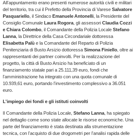
All'appuntamento erano presenti numerose autorità civili e militari
del territorio, tra cui il Prefetto della Provincia di Varese
Salvatore
Pasquariello
, il Sindaco
Emanuele Antonelli
, la Presidente del
Consiglio Comunale
Laura Rogora
, gli assessori
Claudia Cozzi
e Chiara Colombo
, il Comandante della Polizia Locale
Stefano
Lanna
, la Direttrice della Casa Circondariale dottoressa
Elisabetta Palù
e la Comandante del Reparto di Polizia
Penitenziaria di Busto Arsizio dottoressa
Simona Finiello
, oltre ai
rappresentanti dei partner coinvolti. Per la realizzazione del
progetto, la città di Busto Arsizio ha beneficiato di un
finanziamento statale pari a 25.111,39 euro, fondi che
l'amministrazione ha integrato con una quota comunale di
10.939,61 euro, portando l'investimento complessivo a 36.051
euro.
L'impiego dei fondi e gli istituti coinvolti
Il Comandante della Polizia Locale,
Stefano Lanna
, ha spiegato
nel dettaglio come sono state allocate le risorse economiche. Una
parte del finanziamento è stata destinata alla strumentazione
tecnica, con l'acquisto di due drogometri per l'analisi rapida delle