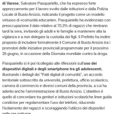
di Varese
, Salvatore Pasquariello, che ha espresso forte
apprezzamento per il lavoro svolto dalle istituzioni e dalla Polizia
Locale di Busto Arsizio, indicando il progetto come un modello
virtuoso di «comunità educante». Pasquariello ha evidenziato con
preoccupazione il dato relativo al 70,3% di ragazzi che rientrano
tardi la sera, invitando gli adulti e le famiglie a mantenere alta la
vigilanza e a non delegare la custodia dei figli. Il Prefetto ha inoltre
proposto di includere formalmente il Comune di Busto Arsizio tra i
promotori delle iniziative provinciali programmate per il prossimo
26 giugno, in occasione della Giornata mondiale contro la droga.
Pasquariello si è poi ricollegato alle riflessioni sull'
uso dei
dispositivi digitali e degli smartphone tra gli adolescenti
,
illustrando i dettagli dei "Patti digitali di comunità", un accordo
territoriale sottoscritto da università, prefettura, ufficio scolastico,
camera di commercio e diversi comuni della provincia, a cui ha
aderito anche l'amministrazione di Busto Arsizio. L'obiettivo è
quello di concordare tra genitori e istituzioni scolastiche linee guida
condivise per regolamentare l'uso dei telefoni, riducendo
l'isolamento dei ragazzi e scoraggiando l'utilizzo dei dispositivi
nelle ore notturne.