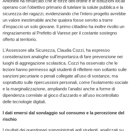
Antonelli ha rimarcato che le forze dell'ordine e le istituzioni locali
operano con l'obiettivo primario di tutelare la salute pubblica e la
sicurezza dei ragazzi, evidenziando che l'intero progetto avrebbe
un valore inestimabile anche qualora fosse servito a trarre
d'impaccio un solo giovane. Il primo cittadino ha inoltre rivolto un
ringraziamento al Prefetto di Varese per il costante sostegno
offerto al territorio.
L'Assessore alla Sicurezza, Claudia Cozzi, ha espresso
considerazioni analoghe sull'importanza di fare prevenzione nei
luoghi di aggregazione scolastica. Cozzi ha osservato che le
lezioni hanno permesso agli studenti di riflettere non soltanto sulle
sanzioni pecuniarie o penali collegate all'uso di sostanze, ma
soprattutto sulle ripercussioni personali, come l'isolamento sociale
e la marginalizzazione, ampliando l'analisi anche a forme di
dipendenza correlate al gioco d'azzardo e all'uso incontrollato
delle tecnologie digitali.
I dati emersi dal sondaggio sul consumo e la percezione del
rischio
I risultati dei questionari somministrati agli studenti, analizzati su