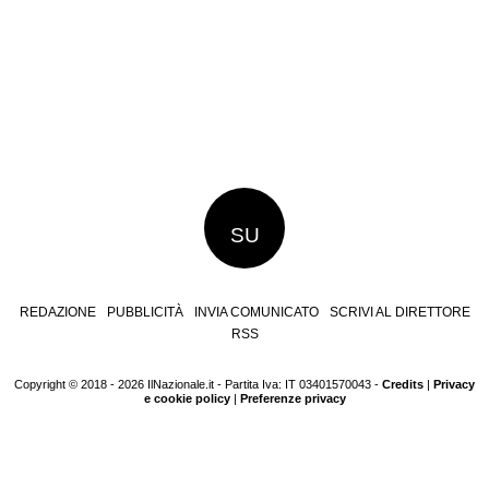
SU
REDAZIONE
PUBBLICITÀ
INVIA COMUNICATO
SCRIVI AL DIRETTORE
RSS
Copyright © 2018 - 2026 IlNazionale.it - Partita Iva: IT 03401570043 -
Credits
|
Privacy
e cookie policy
|
Preferenze privacy