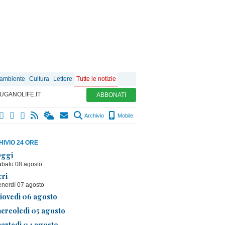
 ambiente
Cultura
Lettere
Tutte le notizie
UGANOLIFE.IT
ABBONATI
Archivio
Mobile
IVIO 24 ORE
ggi
abato 08 agosto
eri
enerdì 07 agosto
iovedì 06 agosto
ercoledì 05 agosto
artedì 04 agosto