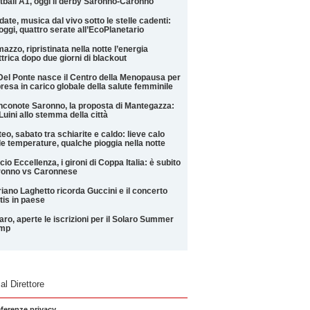
tball A1, oggi il derby Saronno-Caronno
date, musica dal vivo sotto le stelle cadenti:
oggi, quattro serate all’EcoPlanetario
azzo, ripristinata nella notte l’energia
ttrica dopo due giorni di blackout
Del Ponte nasce il Centro della Menopausa per
presa in carico globale della salute femminile
conote Saronno, la proposta di Mantegazza:
Luini allo stemma della città
eo, sabato tra schiarite e caldo: lieve calo
le temperature, qualche pioggia nella notte
cio Eccellenza, i gironi di Coppa Italia: è subito
ronno vs Caronnese
iano Laghetto ricorda Guccini e il concerto
tis in paese
aro, aperte le iscrizioni per il Solaro Summer
mp
 al Direttore
eferenze privacy