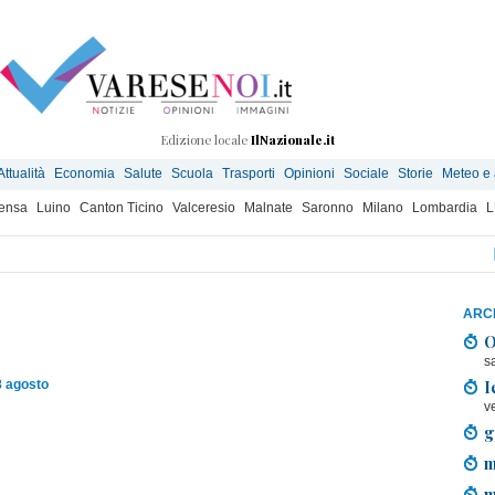
Edizione locale
IlNazionale.it
Attualità
Economia
Salute
Scuola
Trasporti
Opinioni
Sociale
Storie
Meteo e
ensa
Luino
Canton Ticino
Valceresio
Malnate
Saronno
Milano
Lombardia
L
ARCH
O
s
I
8 agosto
v
g
m
m