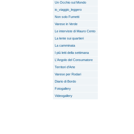
Un Occhio sul Mondo
io_viaggio_leggero
Non solo Fumetti
Varese in Verde
Le interviste di Mauro Cento
La lente sui quartieri
La camminata
I più letti della settimana
L'Angolo del Consumatore
Territori d'Arte
Varese per Rodari
Diario di Bordo
Fotogallery
Videogallery