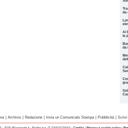
Sof
Tra
da 
Lom
ele
Al 
la 
Ban
da 
Met
del
Cal
Sa
Cer
gra
Sol
Ca
ina
|
Archivio
|
Redazione
|
Invia un Comunicato Stampa
|
Pubblicità
|
Scrivi
 - 2026 IlNazionale.it - Partita Iva: IT 03401570043 -
Credits
|
Privacy e cookie policy
|
Pr