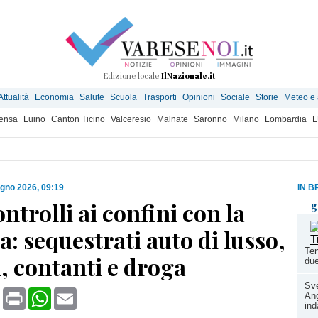
Edizione locale
IlNazionale.it
Attualità
Economia
Salute
Scuola
Trasporti
Opinioni
Sociale
Storie
Meteo e
ensa
Luino
Canton Ticino
Valceresio
Malnate
Saronno
Milano
Lombardia
L
ugno 2026, 09:19
IN B
ntrolli ai confini con la
g
a: sequestrati auto di lusso,
Ten
, contanti e droga
due
Sve
book
X
Print
WhatsApp
Email
Ang
ind