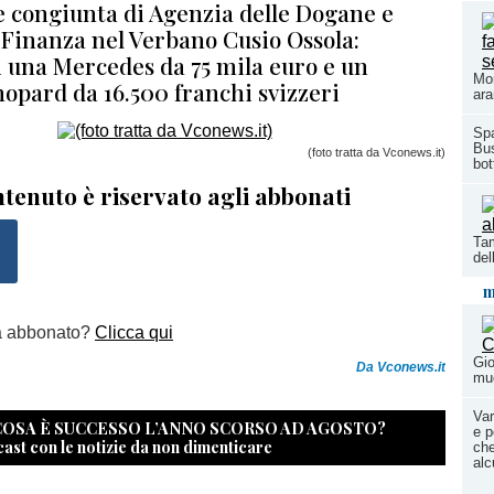
 congiunta di Agenzia delle Dogane e
 Finanza nel Verbano Cusio Ossola:
i una Mercedes da 75 mila euro e un
Mor
opard da 16.500 franchi svizzeri
ara
Spa
Bus
(foto tratta da Vconews.it)
bot
tenuto è riservato agli abbonati
Tam
del
m
a abbonato?
Clicca qui
Gio
Da Vconews.it
mu
Var
 COSA È SUCCESSO L’ANNO SCORSO AD AGOSTO?
e p
cast con le notizie da non dimenticare
che
alc