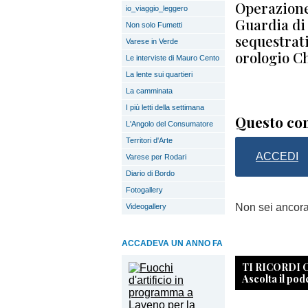
Operazione
io_viaggio_leggero
Guardia di
Non solo Fumetti
sequestrat
Varese in Verde
orologio Ch
Le interviste di Mauro Cento
La lente sui quartieri
La camminata
I più letti della settimana
Questo con
L'Angolo del Consumatore
Territori d'Arte
ACCEDI
Varese per Rodari
Diario di Bordo
Fotogallery
Non sei ancor
Videogallery
ACCADEVA UN ANNO FA
TI RICORDI
Ascolta il pod