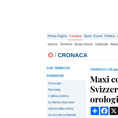
Prima Pagina
Cronaca
Sport
Eventi
Politica
Varese
Territorio
Busto Arsizio
Gallarate
Malp
/
CRONACA
CHE TEMPO FA
CRONACA
|
05 gi
Maxi co
RUBRICHE
Oroscopo
Svizzer
Necrologi
orologi
L'ultima contesa
La Varese Nascosta
Condividi
Face
Varese dalla vetrina
Un Occhio sul Mondo