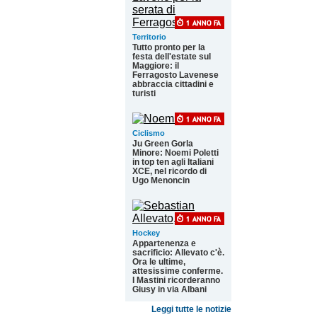
Territorio
Tutto pronto per la
festa dell'estate sul
Maggiore: il
Ferragosto Lavenese
abbraccia cittadini e
turisti
Ciclismo
Ju Green Gorla
Minore: Noemi Poletti
in top ten agli Italiani
XCE, nel ricordo di
Ugo Menoncin
Hockey
Appartenenza e
sacrificio: Allevato c'è.
Ora le ultime,
attesissime conferme.
I Mastini ricorderanno
Giusy in via Albani
Leggi tutte le notizie