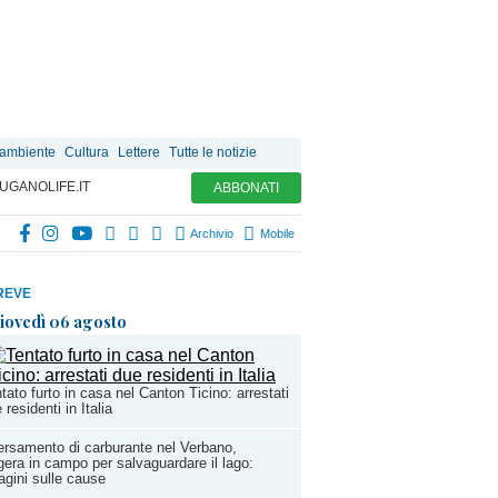
 ambiente
Cultura
Lettere
Tutte le notizie
UGANOLIFE.IT
ABBONATI
Archivio
Mobile
REVE
iovedì 06 agosto
tato furto in casa nel Canton Ticino: arrestati
 residenti in Italia
rsamento di carburante nel Verbano,
era in campo per salvaguardare il lago:
agini sulle cause