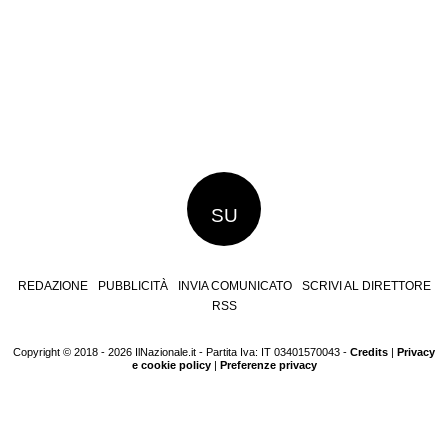
SU
REDAZIONE
PUBBLICITÀ
INVIA COMUNICATO
SCRIVI AL DIRETTORE
RSS
Copyright © 2018 - 2026 IlNazionale.it - Partita Iva: IT 03401570043 -
Credits
|
Privacy
e cookie policy
|
Preferenze privacy