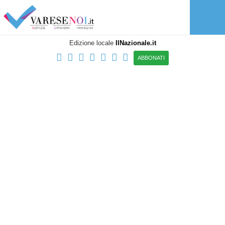
Edizione locale
IlNazionale.it
ABBONATI