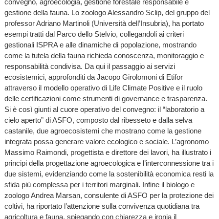
convegno, agroecologia, gestione forestale responsabile e
gestione della fauna. Lo zoologo Alessandro Sclip, del gruppo del
professor Adriano Martinoli (Università dell’Insubria), ha portato
esempi tratti dal Parco dello Stelvio, collegandoli ai criteri
gestionali ISPRA e alle dinamiche di popolazione, mostrando
come la tutela della fauna richieda conoscenza, monitoraggio e
responsabilità condivisa. Da qui il passaggio ai servizi
ecosistemici, approfonditi da Jacopo Girolomoni di Etifor
attraverso il modello operativo di Life Climate Positive e il ruolo
delle certificazioni come strumenti di governance e trasparenza.
Si è così giunti al cuore operativo del convegno: il “laboratorio a
cielo aperto” di ASFO, composto dal ribesseto e dalla selva
castanile, due agroecosistemi che mostrano come la gestione
integrata possa generare valore ecologico e sociale. L’agronomo
Massimo Raimondi, progettista e direttore dei lavori, ha illustrato i
principi della progettazione agroecologica e l’interconnessione tra i
due sistemi, evidenziando come la sostenibilità economica resti la
sfida più complessa per i territori marginali. Infine il biologo e
zoologo Andrea Marsan, consulente di ASFO per la protezione dei
coltivi, ha riportato l’attenzione sulla convivenza quotidiana tra
agricoltura e fauna, spiegando con chiarezza e ironia il