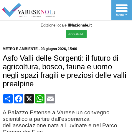
Edizione locale
IlNazionale.it
ABBONATI
METEO E AMBIENTE
-
03 giugno 2026
, 15:00
Asfo Valli delle Sorgenti: il futuro di
agricoltura, bosco, fauna e uomo
negli spazi fragili e preziosi delle valli
prealpine
Condividi
Facebook
X
WhatsApp
Email
A Palazzo Estense a Varese un convegno
scientifico a partire dall'esperienza
dell'associazione nata a Luvinate e nel Parco
Campo dei Fiori