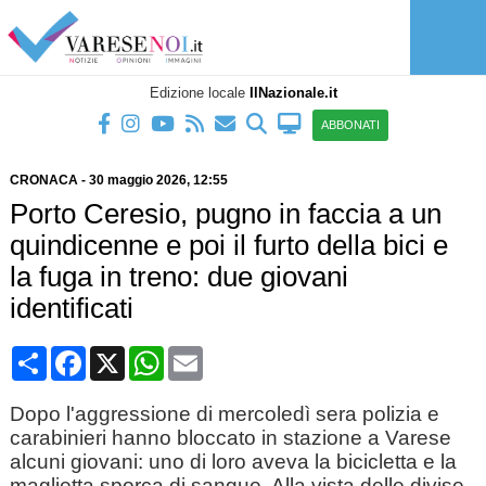
Edizione locale
IlNazionale.it
ABBONATI
CRONACA
-
30 maggio 2026
, 12:55
Porto Ceresio, pugno in faccia a un
quindicenne e poi il furto della bici e
la fuga in treno: due giovani
identificati
Condividi
Facebook
X
WhatsApp
Email
Dopo l'aggressione di mercoledì sera polizia e
carabinieri hanno bloccato in stazione a Varese
alcuni giovani: uno di loro aveva la bicicletta e la
maglietta sporca di sangue. Alla vista delle divise