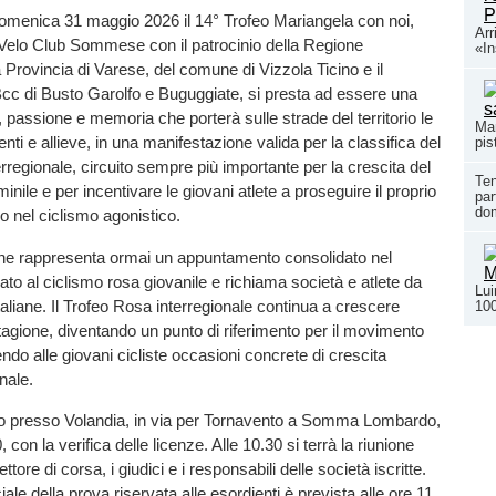
menica 31 maggio 2026 il 14° Trofeo Mariangela con noi,
Arr
 Velo Club Sommese con il patrocinio della Regione
«In
 Provincia di Varese, del comune di Vizzola Ticino e il
cc di Busto Garolfo e Buguggiate, si presta ad essere una
, passione e memoria che porterà sulle strade del territorio le
Man
nti e allieve, in una manifestazione valida per la classifica del
pis
rregionale, circuito sempre più importante per la crescita del
Ten
ile e per incentivare le giovani atlete a proseguire il proprio
par
dom
o nel ciclismo agonistico.
ne rappresenta ormai un appuntamento consolidato nel
ato al ciclismo rosa giovanile e richiama società e atlete da
Lui
taliane. Il Trofeo Rosa interregionale continua a crescere
100
agione, diventando un punto di riferimento per il movimento
ndo alle giovani cicliste occasioni concrete di crescita
nale.
sato presso Volandia, in via per Tornavento a Somma Lombardo,
, con la verifica delle licenze. Alle 10.30 si terrà la riunione
ettore di corsa, i giudici e i responsabili delle società iscritte.
iale della prova riservata alle esordienti è prevista alle ore 11,