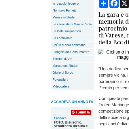
Condividi
Face
io_viaggio_leggero
Non solo Fumetti
La gara è 
Varese in Verde
memoria del
Le interviste di Mauro Cento
patrocinio
La lente sui quartieri
di Varese, 
La camminata
della Bcc d
I più letti della settimana
L'Angolo del Consumatore
Territori d'Arte
Varese per Rodari
“Una dedica per M
Diario di Bordo
sempre vicina. I
Fotogallery
porteranno il T
Videogallery
Premio per semp
Con queste paro
ACCADEVA UN ANNO FA
Trofeo Mariangel
competizione spor
della società or
Cronaca
FOTO. Bisuschio,
negli anni è div
scontro tra un'auto e