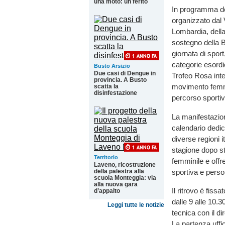
una moto: un ferito
In programma do
organizzato dal
Lombardia, della
sostegno della B
giornata di sport
categorie esordie
Busto Arsizio
Due casi di Dengue in
Trofeo Rosa inte
provincia. A Busto
movimento femmin
scatta la
disinfestazione
percorso sportiv
La manifestazio
calendario dedic
diverse regioni i
stagione dopo st
Territorio
femminile e offre
Laveno, ricostruzione
sportiva e perso
della palestra alla
scuola Monteggia: via
alla nuova gara
Il ritrovo è fis
d’appalto
dalle 9 alle 10.30
Leggi tutte le notizie
tecnica con il dir
La partenza uffic