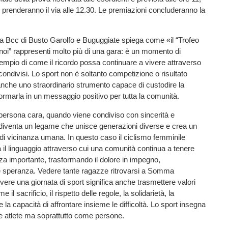
e prenderanno il via alle 12.30. Le premiazioni concluderanno la
lla Bcc di Busto Garolfo e Buguggiate spiega come «il “Trofeo
oi” rappresenti molto più di una gara: è un momento di
mpio di come il ricordo possa continuare a vivere attraverso
 condivisi. Lo sport non è soltanto competizione o risultato
nche uno straordinario strumento capace di custodire la
rmarla in un messaggio positivo per tutta la comunità.
a persona cara, quando viene condiviso con sincerità e
 diventa un legame che unisce generazioni diverse e crea un
i vicinanza umana. In questo caso il ciclismo femminile
a il linguaggio attraverso cui una comunità continua a tenere
a importante, trasformando il dolore in impegno,
e speranza. Vedere tante ragazze ritrovarsi a Somma
ere una giornata di sport significa anche trasmettere valori
il sacrificio, il rispetto delle regole, la solidarietà, la
la capacità di affrontare insieme le difficoltà. Lo sport insegna
 atlete ma soprattutto come persone.