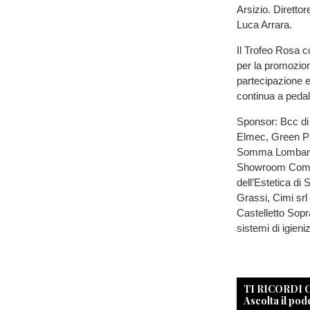
Arsizio. Direttor
Luca Arrara.
Il Trofeo Rosa c
per la promozio
partecipazione 
continua a peda
Sponsor: Bcc di
Elmec, Green Par
Somma Lombardo, 
Showroom Come 
dell’Estetica d
Grassi, Cimi srl
Castelletto Sopr
sistemi di igieni
TI RICORDI
Ascolta il pod