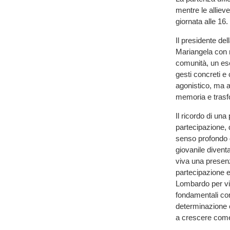
mentre le alliev
giornata alle 16.
Il presidente de
Mariangela con n
comunità, un ese
gesti concreti e
agonistico, ma a
memoria e trasfo
Il ricordo di un
partecipazione,
senso profondo d
giovanile divent
viva una presenz
partecipazione 
Lombardo per viv
fondamentali come 
determinazione e 
a crescere come