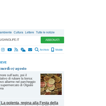
 ambiente
Cultura
Lettere
Tutte le notizie
UGANOLIFE.IT
ABBONATI
Archivio
Mobile
REVE
enerdì 07 agosto
ore sull’auto, poi il
tativo di rubare la borsa:
vo allarme nel parcheggio
 supermercato di Olgiate
ona