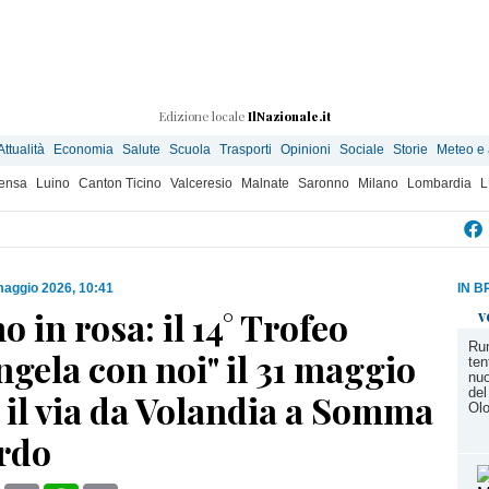
Edizione locale
IlNazionale.it
Attualità
Economia
Salute
Scuola
Trasporti
Opinioni
Sociale
Storie
Meteo e
ensa
Luino
Canton Ticino
Valceresio
Malnate
Saronno
Milano
Lombardia
L
maggio 2026, 10:41
IN B
o in rosa: il 14° Trofeo
v
Rum
gela con noi" il 31 maggio
ten
nuo
del
 il via da Volandia a Somma
Ol
rdo