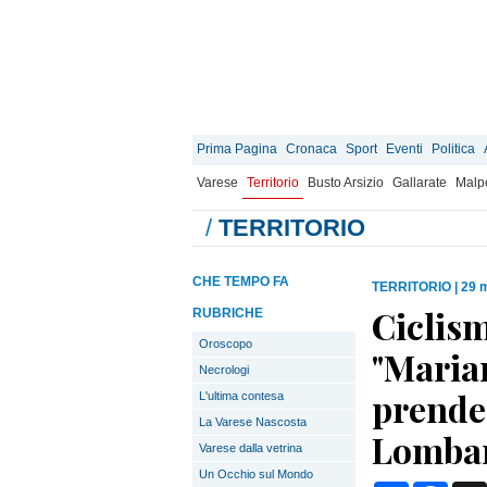
Prima Pagina
Cronaca
Sport
Eventi
Politica
Varese
Territorio
Busto Arsizio
Gallarate
Malp
/
TERRITORIO
CHE TEMPO FA
TERRITORIO
|
29 
Ciclism
RUBRICHE
Oroscopo
"Marian
Necrologi
prende
L'ultima contesa
La Varese Nascosta
Lomba
Varese dalla vetrina
Un Occhio sul Mondo