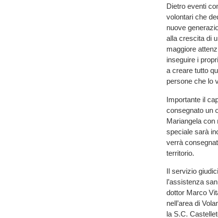
Dietro eventi co
volontari che de
nuove generazion
alla crescita di
maggiore attenzi
inseguire i prop
a creare tutto qu
persone che lo 
Importante il cap
consegnato un oro
Mariangela con n
speciale sarà inol
verrà consegnata
territorio.
Il servizio giudi
l’assistenza san
dottor Marco Vit
nell’area di Vola
la S.C. Castell