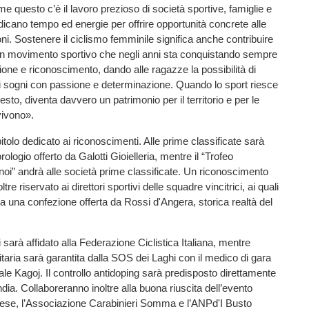
me questo c’è il lavoro prezioso di società sportive, famiglie e
dicano tempo ed energie per offrire opportunità concrete alle
i. Sostenere il ciclismo femminile significa anche contribuire
 un movimento sportivo che negli anni sta conquistando sempre
one e riconoscimento, dando alle ragazze la possibilità di
ri sogni con passione e determinazione. Quando lo sport riesce
esto, diventa davvero un patrimonio per il territorio e per le
vivono».
itolo dedicato ai riconoscimenti. Alle prime classificate sarà
logio offerto da Galotti Gioielleria, mentre il “Trofeo
oi” andrà alle società prime classificate. Un riconoscimento
tre riservato ai direttori sportivi delle squadre vincitrici, ai quali
 una confezione offerta da Rossi d'Angera, storica realtà del
ci sarà affidato alla Federazione Ciclistica Italiana, mentre
itaria sarà garantita dalla SOS dei Laghi con il medico di gara
ale Kagoj. Il controllo antidoping sarà predisposto direttamente
ndia. Collaboreranno inoltre alla buona riuscita dell’evento
etese, l’Associazione Carabinieri Somma e l’ANPd'I Busto