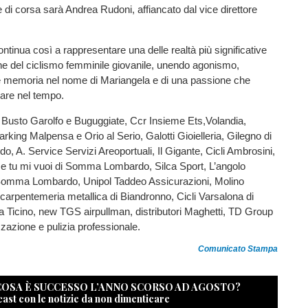
e di corsa sarà Andrea Rudoni, affiancato dal vice direttore
ontinua così a rappresentare una delle realtà più significative
ne del ciclismo femminile giovanile, unendo agonismo,
e memoria nel nome di Mariangela e di una passione che
lare nel tempo.
 Busto Garolfo e Buguggiate, Ccr Insieme Ets,Volandia,
king Malpensa e Orio al Serio, Galotti Gioielleria, Gilegno di
A. Service Servizi Areoportuali, Il Gigante, Cicli Ambrosini,
tu mi vuoi di Somma Lombardo, Silca Sport, L’angolo
i Somma Lombardo, Unipol Taddeo Assicurazioni, Molino
 carpentemeria metallica di Biandronno, Cicli Varsalona di
a Ticino, new TGS airpullman, distributori Maghetti, TD Group
zzazione e pulizia professionale.
Comunicato Stampa
 COSA È SUCCESSO L’ANNO SCORSO AD AGOSTO?
cast con le notizie da non dimenticare