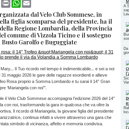
book
X
Print
WhatsApp
Email
A 
sap
organizzata dal Velo Club Sommese, in
La
la figlia scomparsa del presidente, ha il
 della Regione Lombardia, della Provincia
del comune di Vizzola Ticino e il sostegno
Bus
sos
i Busto Garolfo e Buguggiate
Da 
gio
ary... Il Tuo ricordo nel tempo è indimenticabile... e sei a noi
l 31 maggio 2026 le gare delle ragazze esordienti e allieve
Sic
rofeo Rosa proprio a Somma Lombardo e tu sarai il 14° Gran
Var
re ‘Mariangela con noi’”.
le il Velo Club Sommese accompagna l’edizione 2026 del 14°
a con noi, trasformando la gara in qualcosa che va oltre la
Raf
tiva. Il ricordo di Mariangela, la giovane figlia del presidente
loc
ganizzatrice, continua infatti a vivere attraverso una gara che
entata simbolo di vicinanza, affetto e memoria condivisa.