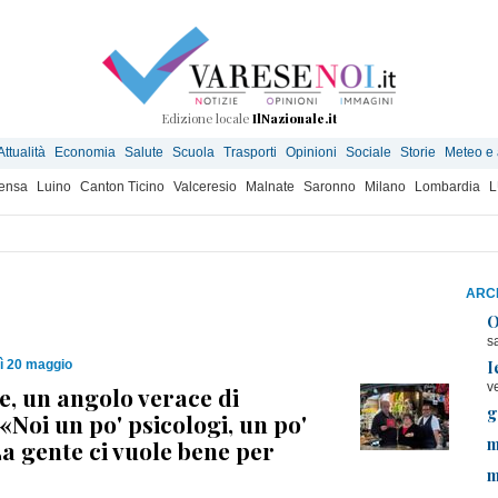
Edizione locale
IlNazionale.it
Attualità
Economia
Salute
Scuola
Trasporti
Opinioni
Sociale
Storie
Meteo e
ensa
Luino
Canton Ticino
Valceresio
Malnate
Saronno
Milano
Lombardia
L
ARCH
O
s
I
ì 20 maggio
v
, un angolo verace di
g
«Noi un po' psicologi, un po'
m
La gente ci vuole bene per
m