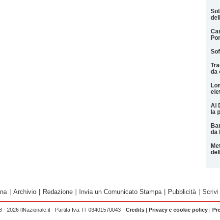
Sol
del
Car
Por
Sof
Tra
da 
Lom
ele
Al 
la 
Ban
da 
Met
del
ina
|
Archivio
|
Redazione
|
Invia un Comunicato Stampa
|
Pubblicità
|
Scrivi
 - 2026 IlNazionale.it - Partita Iva: IT 03401570043 -
Credits
|
Privacy e cookie policy
|
Pr