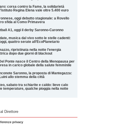
aro: corsa contro la Fame, la solidarietà
l’istituto Regina Elena vale oltre 5.400 euro
onnese, oggi debutto stagionale: a Rovello
ro sfida al Como Primavera
tball A1, oggi il derby Saronno-Caronno
date, musica dal vivo sotto le stelle cadenti:
oggi, quattro serate all’EcoPlanetario
azzo, ripristinata nella notte l’energia
ttrica dopo due giorni di blackout
Del Ponte nasce il Centro della Menopausa per
presa in carico globale della salute femminile
conote Saronno, la proposta di Mantegazza:
Luini allo stemma della città
eo, sabato tra schiarite e caldo: lieve calo
le temperature, qualche pioggia nella notte
 al Direttore
eferenze privacy