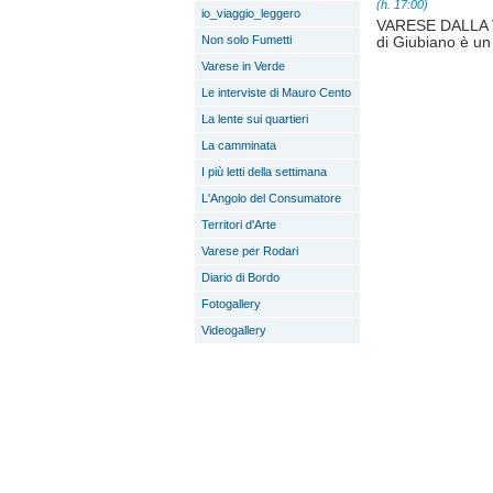
(h. 17:00)
io_viaggio_leggero
VARESE DALLA VET
Non solo Fumetti
di Giubiano è un 
Varese in Verde
Le interviste di Mauro Cento
La lente sui quartieri
La camminata
I più letti della settimana
L'Angolo del Consumatore
Territori d'Arte
Varese per Rodari
Diario di Bordo
Fotogallery
Videogallery