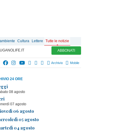
 ambiente
Cultura
Lettere
Tutte le notizie
UGANOLIFE.IT
ABBONATI
Archivio
Mobile
IVIO 24 ORE
ggi
abato 08 agosto
eri
enerdì 07 agosto
iovedì 06 agosto
ercoledì 05 agosto
artedì 04 agosto