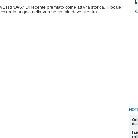
l
RINA/67 Di recente premiato come attività storica, il locale
d
colorato angolo della Varese rionale dove si entra...
NOT
Ori
due
I pi
nel