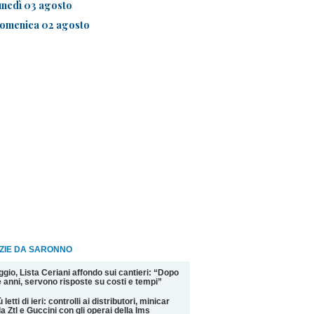
unedì 03 agosto
omenica 02 agosto
IZIE DA SARONNO
ggio, Lista Ceriani affondo sui cantieri: “Dopo
 anni, servono risposte su costi e tempi”
ù letti di ieri: controlli ai distributori, minicar
la Ztl e Guccini con gli operai della Ims