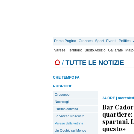
Prima Pagina
Cronaca
Sport
Eventi
Politica
Varese
Territorio
Busto Arsizio
Gallarate
Malp
/
TUTTE LE NOTIZIE
CHE TEMPO FA
RUBRICHE
Oroscopo
24 ORE
|
mercoled
Necrologi
Bar Cadore
L'ultima contesa
quartiere: 
La Varese Nascosta
spartani. 
Varese dalla vetrina
questo»
Un Occhio sul Mondo