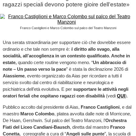
ragazzi speciali devono potere gioire dell’estate»
Franco Castiglioni e Marco Colombo sul palco del Teatro Manzoni
Una serata straordinaria per supportare ciò che dovrebbe essere
ordinario e che tale non sempre è: il
diritto allo svago, alla
socialità, all’accoglienza in un contesto qualificato. Anche in
estate,
quando certe routine vengono meno. “
Un abbraccio di
note – Un passo verso la pace
” è stata la declinazione 2026 di
Aiassieme
, evento organizzato da Aias per ricordare a tutti il
servizio svolto dal centro di riabilitazione e neurologica e
psichiatrica dell’età evolutiva. E per
supportare le attività negli
oratori feriali che ospitano ragazzi con disabilità
(vedi
QUI
).
Pubblico accolto dal presidente di Aias,
Franco Castiglioni
, e dal
maestro
Marco Colombo
, platea avvolta dalle note di Morricone,
De Haan, Gershwin. Sul palco del Teatro Manzoni, l’
Orchestra
Fiati del Liceo Candiani-Bausch
, diretta dal maestro
Franco
Conetta
, coreografie a cura di “
Angeli sulle punte
”, la scuola di