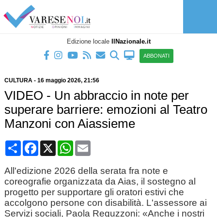
Edizione locale
IlNazionale.it
ABBONATI
CULTURA
-
16 maggio 2026
, 21:56
VIDEO - Un abbraccio in note per
superare barriere: emozioni al Teatro
Manzoni con Aiassieme
Condividi
Facebook
X
WhatsApp
Email
All'edizione 2026 della serata fra note e
coreografie organizzata da Aias, il sostegno al
progetto per supportare gli oratori estivi che
accolgono persone con disabilità. L'assessore ai
Servizi sociali, Paola Reguzzoni: «Anche i nostri