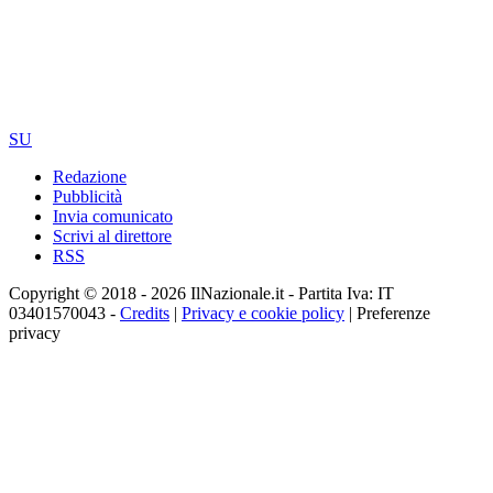
SU
Redazione
Pubblicità
Invia comunicato
Scrivi al direttore
RSS
Copyright © 2018 - 2026 IlNazionale.it - Partita Iva: IT
03401570043 -
Credits
|
Privacy e cookie policy
|
Preferenze
privacy