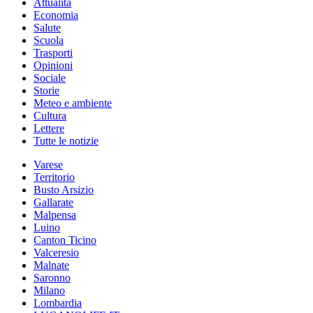
Attualità
Economia
Salute
Scuola
Trasporti
Opinioni
Sociale
Storie
Meteo e ambiente
Cultura
Lettere
Tutte le notizie
Varese
Territorio
Busto Arsizio
Gallarate
Malpensa
Luino
Canton Ticino
Valceresio
Malnate
Saronno
Milano
Lombardia