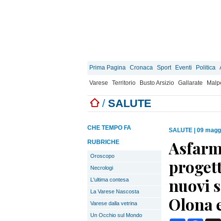
Prima Pagina
Cronaca
Sport
Eventi
Politica
Varese
Territorio
Busto Arsizio
Gallarate
Malp
/
SALUTE
CHE TEMPO FA
SALUTE
|
09 maggi
Asfarm 
RUBRICHE
Oroscopo
progett
Necrologi
nuovi s
L'ultima contesa
La Varese Nascosta
Olona e
Varese dalla vetrina
Un Occhio sul Mondo