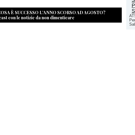
 COSA È SUCCESSO L’ANNO SCORSO AD AGOSTO?
ATS
cast con le notizie da non dimenticare
Per
Sal