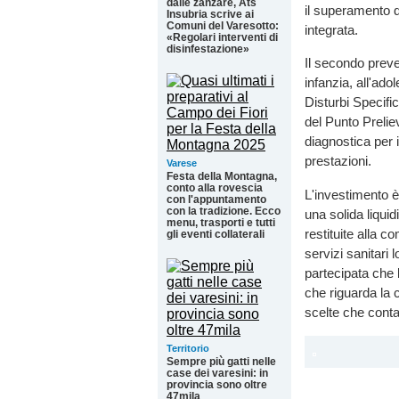
dalle zanzare, Ats
il superamento d
Insubria scrive ai
Comuni del Varesotto:
integrata.
«Regolari interventi di
disinfestazione»
Il secondo preve
infanzia, all'ado
Disturbi Specific
del Punto Prelie
diagnostica per 
prestazioni.
Varese
Festa della Montagna,
conto alla rovescia
L'investimento è
con l'appuntamento
con la tradizione. Ecco
una solida liqui
menu, trasporti e tutti
restituite alla 
gli eventi collaterali
servizi sanitari
partecipata che 
che riguarda la c
scelte che cont
Territorio
Sempre più gatti nelle
case dei varesini: in
provincia sono oltre
47mila