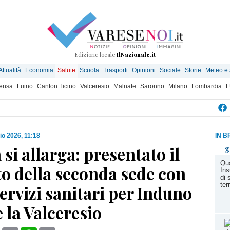
Edizione locale
IlNazionale.it
Attualità
Economia
Salute
Scuola
Trasporti
Opinioni
Sociale
Storie
Meteo e
ensa
Luino
Canton Ticino
Valceresio
Malnate
Saronno
Milano
Lombardia
L
o 2026, 11:18
IN B
si allarga: presentato il
g
Qua
o della seconda sede con
Ins
di 
terr
ervizi sanitari per Induno
 la Valceresio