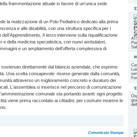
ella frammentazione attuale in favore di un'unica sede
g
de la realizzazione di un Polo Pediatrico dedicato alla prima
lescenza e alle disabilità, con una struttura specifica per i
i dell'Apprendimento. Il terzo interviene sulla riqualificazione
ATS
vi e della medicina specialistica, con nuovi ambulatori,
Per
Sal
immagini e un ampliamento dell'offerta complessiva di
m
Cas
 sostenuto direttamente dal bilancio aziendale, che esprime
Lui
dità. Una scelta consapevole: risorse generate dalla comunità,
ser
For
comunità attraverso un miglioramento concreto e duraturo dei
g
 locali. L'assemblea si inserisce nel percorso di comunicazione
l'amministrazione comunale sta portando avanti: ogni progetto
Osp
ittà viene prima raccontato ai cittadini, per costruire insieme le
gio
del
ano.
Comunicato Stampa