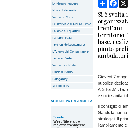
Condividi
Face
io_viaggio_leggero
Non solo Fumetti
Si è svolt
Varese in Verde
organizzata
Le interviste di Mauro Cento
trent'anni 
La lente sui quartieri
territorio.
La camminata
base, reali
I più letti della settimana
punto preli
L'Angolo del Consumatore
ambulator
Territori d'Arte
Varese per Rodari
Diario di Bordo
Giovedì 7 maggi
Fotogallery
pubblica dedicat
Videogallery
A.S.Far.M., l'azi
e sociosanitari de
ACCADEVA UN ANNO FA
Il consiglio di a
Gandolla hanno ill
Scuola
strategici. Il pr
West Nile e altre
l'ampliamento e l
malattie trasmesse