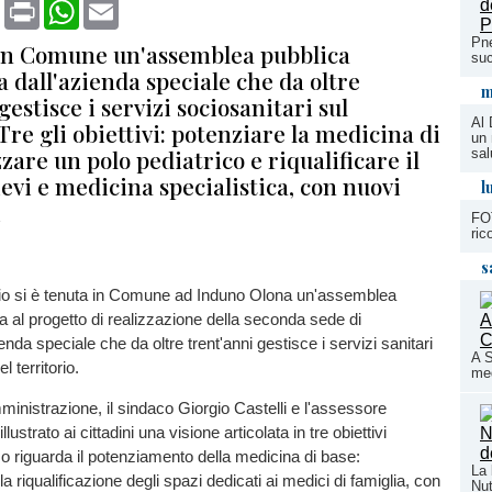
book
X
Print
WhatsApp
Email
Pne
a in Comune un'assemblea pubblica
suc
 dall'azienda speciale che da oltre
m
gestisce i servizi sociosanitari sul
Al 
 Tre gli obiettivi: potenziare la medicina di
un 
zzare un polo pediatrico e riqualificare il
sal
evi e medicina specialistica, con nuovi
l
i
FOT
ric
s
o si è tenuta in Comune ad Induno Olona un'assemblea
a al progetto di realizzazione della seconda sede di
enda speciale che da oltre trent'anni gestisce i servizi sanitari
A 
l territorio.
med
mministrazione, il sindaco Giorgio Castelli e l'assessore
ustrato ai cittadini una visione articolata in tre obiettivi
imo riguarda il potenziamento della medicina di base:
La 
a riqualificazione degli spazi dedicati ai medici di famiglia, con
Nut