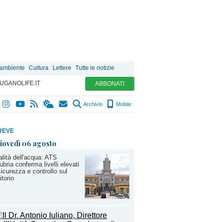
 ambiente
Cultura
Lettere
Tutte le notizie
UGANOLIFE.IT
ABBONATI
Archivio
Mobile
REVE
iovedì 06 agosto
lità dell'acqua: ATS
ubria conferma livelli elevati
sicurezza e controllo sul
itorio