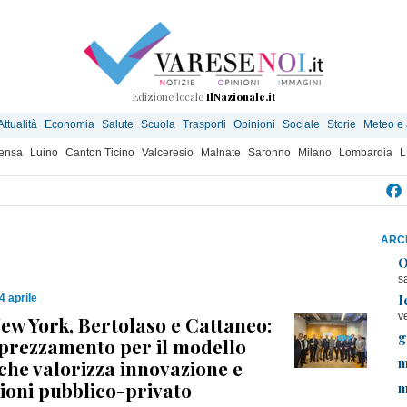
Edizione locale
IlNazionale.it
Attualità
Economia
Salute
Scuola
Trasporti
Opinioni
Sociale
Storie
Meteo e
ensa
Luino
Canton Ticino
Valceresio
Malnate
Saronno
Milano
Lombardia
L
ARCH
O
s
I
4 aprile
v
ew York, Bertolaso e Cattaneo:
g
prezzamento per il modello
m
he valorizza innovazione e
ioni pubblico-privato
m