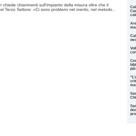
chiede chiarimenti sull'impianto della misura oltre che il
Cal
el Terzo Settore: «Ci sono problemi nel merito, nel metodo...
Car
cal
Are
mac
Cal
neo
Vol
con
Cer
bib
più
“L’
cri
man
Sar
Chi
Sar
doc
pr