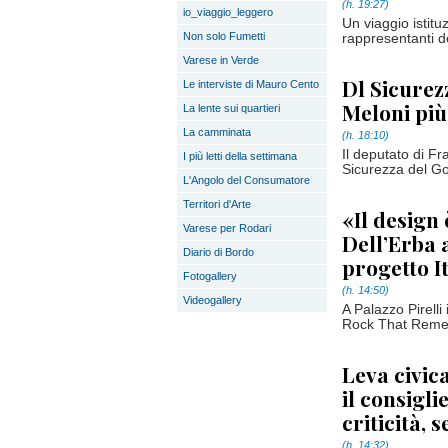
(h. 19:27)
io_viaggio_leggero
Un viaggio istitu
Non solo Fumetti
rappresentanti de
Varese in Verde
Dl Sicurez
Le interviste di Mauro Cento
Meloni più
La lente sui quartieri
La camminata
(h. 18:10)
Il deputato di Fr
I più letti della settimana
Sicurezza del Go
L'Angolo del Consumatore
Territori d'Arte
«Il design
Varese per Rodari
Dell’Erba 
Diario di Bordo
progetto I
Fotogallery
(h. 14:50)
Videogallery
A Palazzo Pirelli 
Rock That Remem
Leva civic
il consigli
criticità,
(h. 14:32)