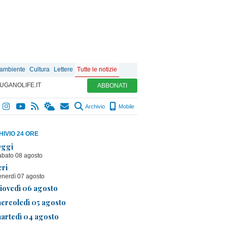
 ambiente
Cultura
Lettere
Tutte le notizie
UGANOLIFE.IT
ABBONATI
Archivio
Mobile
IVIO 24 ORE
ggi
abato 08 agosto
eri
enerdì 07 agosto
iovedì 06 agosto
ercoledì 05 agosto
artedì 04 agosto