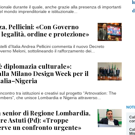
l
zionale durante il quale, anche grazie alla presenza di importanti
d
l mondo imprenditoriale e istituzionale...
za, Pellicini: «Con Governo
 legalità, ordine e protezione»
atelli d’Italia Andrea Pellicini commenta il nuovo Decreto
verno Meloni, sottolineando il rafforzamento dei...
 è diplomazia culturale»:
alla Milano Design Week per il
talia–Nigeria
incontro tra istituzioni e creativi sul progetto “Artnovation: The
bers”, che unisce Lombardia e Nigeria attraverso...
NOT
a senior di Regione Lombardia,
Cal
ere Astuti (Pd): «Troppe
con
 serve un confronto urgente»
Cal
Mis