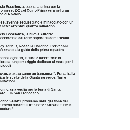
cio Eccellenza, buona la prima per la
onnese: 2-2 col Como Primavera nel gran
do di Rovello
se, 19enne sequestrato e minacciato con un
hete: arrestati quattro minorenni
cio Eccellenza, la nuova Aurora:
promossa dal forte sapore sudamericano
ley serie B, Rossella Caronno: Gervasoni
fermato alla guida della prima squadra
iano Laghetto, letture e laboratorio in
lioteca: un pomeriggio dedicato al mare per i
 piccoli
avanzo usato come un bancomat”: Forza Italia
tica le scelte della Giunta su verde, Tari e
utezioni
onno, una veglia per la festa di Santa
ara… in San Francesco
onno Servizi, problema nella gestione dei
umenti durante il trasloco: “Attivate tutte le
ocedure”