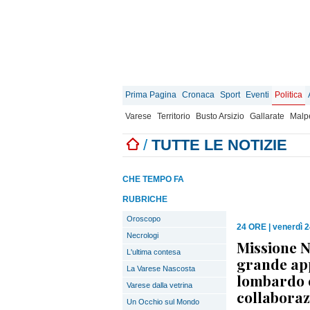
Prima Pagina
Cronaca
Sport
Eventi
Politica
Varese
Territorio
Busto Arsizio
Gallarate
Malp
/
TUTTE LE NOTIZIE
CHE TEMPO FA
RUBRICHE
Oroscopo
24 ORE
|
venerdì 2
Necrologi
Missione N
L'ultima contesa
grande ap
La Varese Nascosta
lombardo c
Varese dalla vetrina
collaboraz
Un Occhio sul Mondo