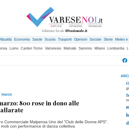
Edizione locale
IlNazionale.it
Attualità
Economia
Salute
Scuola
Trasporti
Opinioni
Sociale
Storie
Meteo e
ensa
Luino
Canton Ticino
Valceresio
Malnate
Saronno
Milano
Lombardia
L
ARCH
O
g
I
7 marzo
m
 marzo: 800 rose in dono alle
m
allarate
l
ntro Commerciale Malpensa Uno del "Club delle Donne APS".
d
h mob con performance di danza collettiva