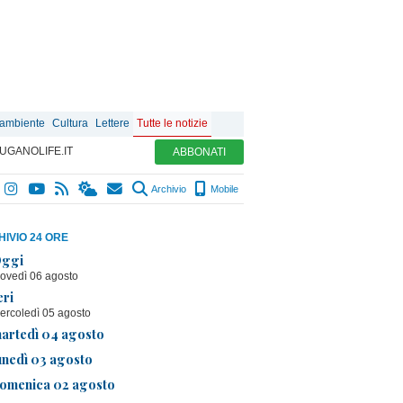
 ambiente
Cultura
Lettere
Tutte le notizie
UGANOLIFE.IT
ABBONATI
Archivio
Mobile
IVIO 24 ORE
ggi
iovedì 06 agosto
eri
ercoledì 05 agosto
artedì 04 agosto
unedì 03 agosto
omenica 02 agosto