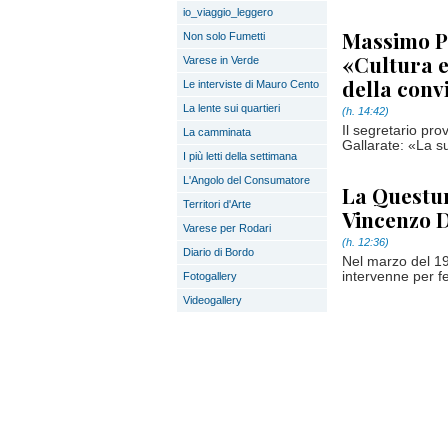
io_viaggio_leggero
Massimo Pa
Non solo Fumetti
«Cultura e
Varese in Verde
della conv
Le interviste di Mauro Cento
La lente sui quartieri
(h. 14:42)
Il segretario pro
La camminata
Gallarate: «La s
I più letti della settimana
L'Angolo del Consumatore
La Questu
Territori d'Arte
Vincenzo D
Varese per Rodari
(h. 12:36)
Diario di Bordo
Nel marzo del 19
intervenne per fe
Fotogallery
Videogallery