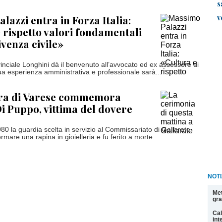
s
v
lazzi entra in Forza Italia:
 rispetto valori fondamentali
ivenza civile»
vinciale Longhini dà il benvenuto all’avvocato ed ex assessore di
ua esperienza amministrativa e professionale sarà...
ra di Varese commemora
i Puppo, vittima del dovere
80 la guardia scelta in servizio al Commissariato di Gallarate
rmare una rapina in gioielleria e fu ferito a morte....
NOT
Met
gra
Cal
int