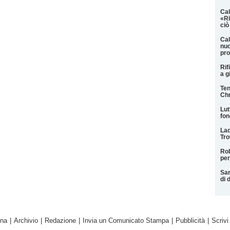
Cal
«Ri
ciò
Cal
nuo
pro
Rif
a g
Ten
Chr
Lut
fon
Lad
Tro
Rob
per
Sar
di 
ina
|
Archivio
|
Redazione
|
Invia un Comunicato Stampa
|
Pubblicità
|
Scrivi