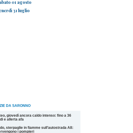
abato 01 agosto
enerdì 31 luglio
IZIE DA SARONNO
eo, giovedì ancora caldo intenso: fino a 36
di e allerta afa
do, sterpaglie in fiamme sull’autostrada A8:
ervengono i pompieri