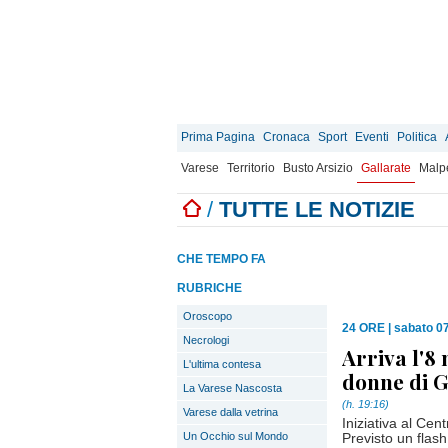
Prima Pagina
Cronaca
Sport
Eventi
Politica
Varese
Territorio
Busto Arsizio
Gallarate
Malp
/
TUTTE LE NOTIZIE
CHE TEMPO FA
RUBRICHE
Oroscopo
24 ORE
|
sabato 0
Necrologi
Arriva l'8
L'ultima contesa
donne di G
La Varese Nascosta
(h. 19:16)
Varese dalla vetrina
Iniziativa al Ce
Un Occhio sul Mondo
Previsto un flas