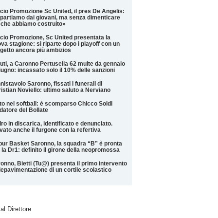
cio Promozione Sc United, il pres De Angelis:
partiamo dai giovani, ma senza dimenticare
 che abbiamo costruito»
cio Promozione, Sc United presentata la
va stagione: si riparte dopo i playoff con un
getto ancora più ambizios
iuti, a Caronno Pertusella 62 multe da gennaio
iugno: incassato solo il 10% delle sanzioni
nistavolo Saronno, fissati i funerali di
istian Noviello: ultimo saluto a Nerviano
to nel softball: è scomparso Chicco Soldi
datore del Bollate
ro in discarica, identificato e denunciato.
vato anche il furgone con la refertiva
ur Basket Saronno, la squadra “B” è pronta
 la Dr1: definito il girone della neopromossa
onno, Bietti (Tu@) presenta il primo intervento
depavimentazione di un cortile scolastico
 al Direttore