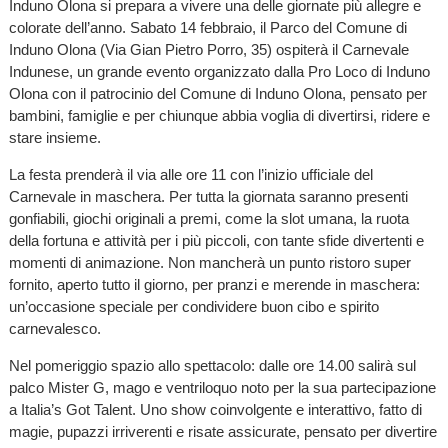
Induno Olona si prepara a vivere una delle giornate più allegre e
colorate dell’anno. Sabato 14 febbraio, il Parco del Comune di
Induno Olona (Via Gian Pietro Porro, 35) ospiterà il Carnevale
Indunese, un grande evento organizzato dalla Pro Loco di Induno
Olona con il patrocinio del Comune di Induno Olona, pensato per
bambini, famiglie e per chiunque abbia voglia di divertirsi, ridere e
stare insieme.
La festa prenderà il via alle ore 11 con l’inizio ufficiale del
Carnevale in maschera. Per tutta la giornata saranno presenti
gonfiabili, giochi originali a premi, come la slot umana, la ruota
della fortuna e attività per i più piccoli, con tante sfide divertenti e
momenti di animazione. Non mancherà un punto ristoro super
fornito, aperto tutto il giorno, per pranzi e merende in maschera:
un’occasione speciale per condividere buon cibo e spirito
carnevalesco.
Nel pomeriggio spazio allo spettacolo: dalle ore 14.00 salirà sul
palco Mister G, mago e ventriloquo noto per la sua partecipazione
a Italia’s Got Talent. Uno show coinvolgente e interattivo, fatto di
magie, pupazzi irriverenti e risate assicurate, pensato per divertire